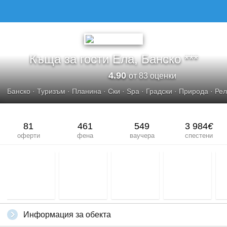
Къща за гости Ела, Банско ***
4.90
от 83 оценки
Банско
·
Туризъм
·
Планина
·
Ски
·
Spa
·
Градски
·
Природа
·
Рел
81
461
549
3 984
€
оферти
фена
ваучера
спестени
Информация за обекта