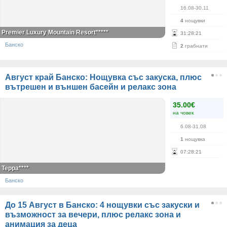
16.08-30.11
4
нощувки
Premier Luxury Mountain Resort*****
31
:
28
:
21
Банско
2
грабнати
Август край Банско: Нощувка със закуска, плюс
вътрешен и външен басейн и релакс зона
35.00€
на човек
6.08-31.08
1
нощувка
07
:
28
:
21
Терра****
Банско
До 15 Август в Банско: 4 нощувки със закуски и
възможност за вечери, плюс релакс зона и
анимация за деца