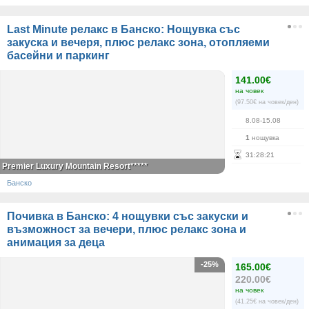
Last Minute релакс в Банско: Нощувка със
закуска и вечеря, плюс релакс зона, отопляеми
басейни и паркинг
141.00€
на човек
(97.50€ на човек/ден)
8.08-15.08
1
нощувка
31
:
28
:
21
Premier Luxury Mountain Resort*****
Банско
Почивка в Банско: 4 нощувки със закуски и
възможност за вечери, плюс релакс зона и
анимация за деца
-25%
165.00€
220.00€
на човек
(41.25€ на човек/ден)