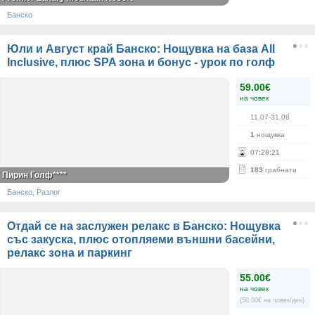
Банско
Юли и Август край Банско: Нощувка на база All
Inclusive, плюс SPA зона и бонус - урок по голф
59.00€
на човек
11.07-31.08
1
нощувка
07
:
28
:
21
183
грабнати
Пирин Голф****
Банско, Разлог
Отдай се на заслужен релакс в Банско: Нощувка
със закуска, плюс отопляеми външни басейни,
релакс зона и паркинг
55.00€
на човек
(50.00€ на човек/ден)