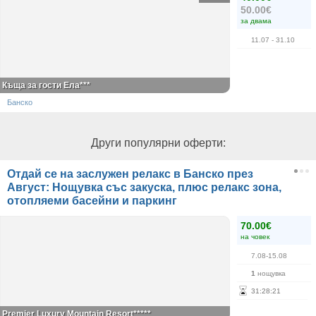
50.00€
за двама
11.07
- 31.10
Къща за гости Ела***
Банско
Други популярни оферти:
Отдай се на заслужен релакс в Банско през
Август: Нощувка със закуска, плюс релакс зона,
отопляеми басейни и паркинг
70.00€
на човек
7.08-15.08
1
нощувка
31
:
28
:
21
Premier Luxury Mountain Resort*****