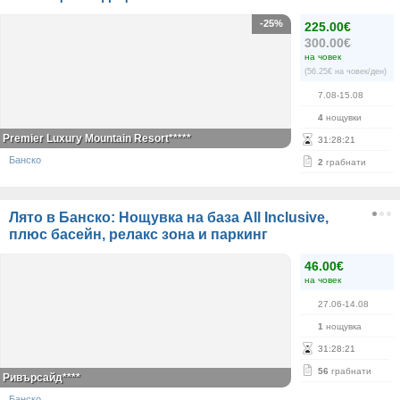
-25%
225.00€
300.00€
на човек
(56.25€ на човек/ден)
7.08-15.08
4
нощувки
Premier Luxury Mountain Resort*****
31
:
28
:
21
Банско
2
грабнати
Лято в Банско: Нощувка на база All Inclusive,
плюс басейн, релакс зона и паркинг
46.00€
на човек
27.06-14.08
1
нощувка
31
:
28
:
21
56
грабнати
Ривърсайд****
Банско