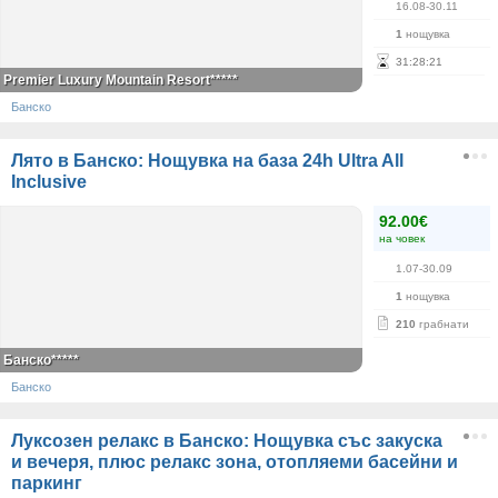
16.08-30.11
1
нощувка
31
:
28
:
21
Premier Luxury Mountain Resort*****
Банско
Лято в Банско: Нощувка на база 24h Ultra All
Inclusive
92.00€
на човек
1.07-30.09
1
нощувка
210
грабнати
Банско*****
Банско
Луксозен релакс в Банско: Нощувка със закуска
и вечеря, плюс релакс зона, отопляеми басейни и
паркинг