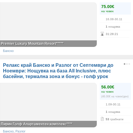
75.00€
на човек
16.08-30.11
1
нощувка
31
:
28
:
21
Premier Luxury Mountain Resort*****
Банско
Релакс край Банско и Разлог от Септември до
Ноември: Нощувка на база All Inclusive, плюс
басейни, термална зона и бонус - голф урок
56.00€
на човек
(46.00€ на човек/ден)
1.09-30.11
1
нощувка
53
грабнати
Пирин Голф Апартаментен комплекс****
Банско, Разлог