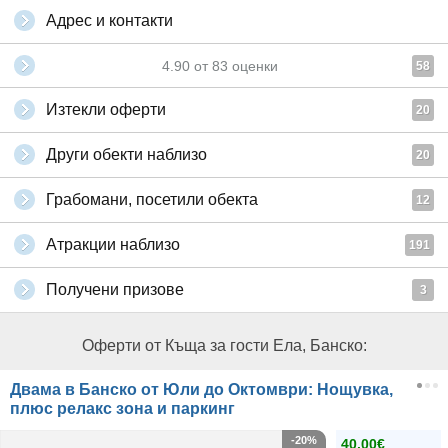
Адрес и контакти
4.90
от
83
оценки
58
Изтекли оферти
20
Други обекти наблизо
20
Грабомани, посетили обекта
12
Атракции наблизо
191
Получени призове
3
Оферти от Къща за гости Ела, Банско:
Двама в Банско от Юли до Октомври: Нощувка,
плюс релакс зона и паркинг
-20%
40.00€