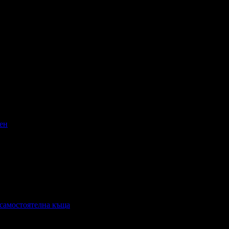
щен
анване: Без изхранване
Валидност: 3.02 - 14.10
 самостоятелна къща