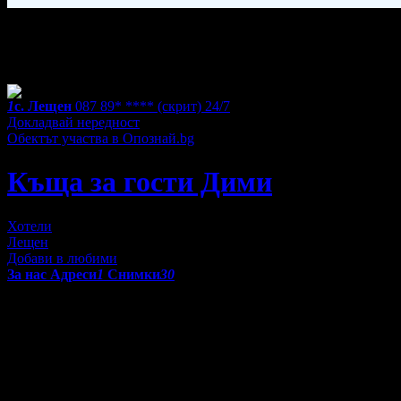
Фирмени контакти
24/7
1
с. Лещен
087 89* ****
(скрит)
24/7
Докладвай нередност
Обектът участва в Опознай.bg
Къща за гости Дими
Хотели
Лещен
Добави в любими
За нас
Адреси
1
Снимки
30
Разположена на спокойно място в село Лещен, Къща за гости
Д
гледка към района наоколо. На място има безплатен частен пар
Всяка от спалните включва баня, оборудвана с душ, тоалетни 
която допълва гостоприемната атмосфера на къщата. Трапезарият
Просторният чардак е специално проектиран за вечерни сбирки. 