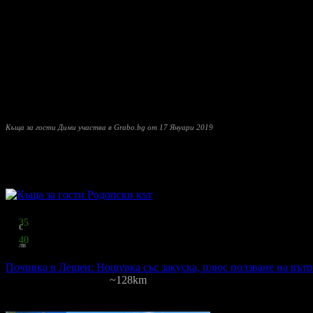
кът Под ореха включва зона за хранене и съоръжения за барбекю
следобедното си кафе или чай под шарената сянка на лозите.
Центърът на село Лещен е разположен на 60 метра от къщата за 
В Къща за гости
Дими
има 3 самостоятелни стаи, от които една
стаите е напълно обзаведена, както и баните с подово отоплен
отворена кухня, изцяло оборудвана с три машини за кафе (капс
вода. Чардакът е с площ от 40м2 и изумителна гледка с поглед
Къща за гости Дими участва в Grabo.bg от 17 Януари 2019
Прочети още
Други популярни оферти
Топ цена:
29
35
€
57
40
лв
на човек
Почивка в Лещен: Нощувка със закуска, плюс ползване на вът
Родопски кът
·
Лещен
~128km
40
грабнати
Цена на човек на ден:
29.35 €/57.40 лв
Включени нощувки: 1-2
Из