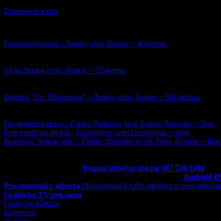
5.0
Глинената къща
с. Лещен · ~25м.
Забележителности наблизо
Глинената къща - Лещен
село Лещен ~ 40 метра.
Рейтингът е сформиран от 19 оценки.
4.4
Село Лещен
село Лещен ~ 52 метра.
Рейтингът е сформиран от 14 оценки.
5
Църква "Св. Параскева" - Лещен
село Лещен ~ 348 метра.
Рейтингът е сформиран от 3 оценки.
5
Градишката скала - Горно Дряново
село Горно Дряново ~ 2км.
Етнографски музей - Скребатно
село Скребатно ~ 4км.
Водопад "Буков дол" - Горно Дряново
до гр. Гоце Делчев ~ 4км
Рейтингът е сформиран от 1 оценка.
4.6
Контакти с Grabo.bg:
Форма
info@grabo.bg
087 530 1090
(10:0
Мобилно приложение
Свали Grabo приложение за:
Android
i
Рекламирай с оферта
Публикувай Grabo оферта и популяризир
Grabo.bg TV реклами
Grabo.bg Начало
Контакти