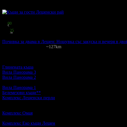
Цена на човек на ден:
51.25 €/100.24 лв
Включени нощувки: 2-3
К
Изхранване: Закуска
Валидност: 16.01 - 1.09
Топ цена:
85
00
€
166
25
лв
за двама
Почивка за двама в Лещен: Нощувка със закуска и вечеря в дв
Лещенски рай
·
Лещен
~127km
3
грабнати
Цена на човек на ден:
42.50 €/83.12 лв
Включени нощувки: 1
Изхр
Други обекти наблизо
Глинената къща
с. Лещен · ~25м.
Вила Панорама 3
с. Лещен · ~25м.
Вила Панорама 2
с. Лещен · ~81м.
5.0
Вила Панорама 1
с. Лещен · ~81м.
Белемезови къщи**
с. Лещен · ~107м.
Комплекс Лещенски перли
с. Лещен · ~108м.
4.6
Oще подобни места
Комплекс Омая
с. Гайтаниново, край Гоце Делчев
5.0
Комплекс Еко къщи Лещен
с. Лещен