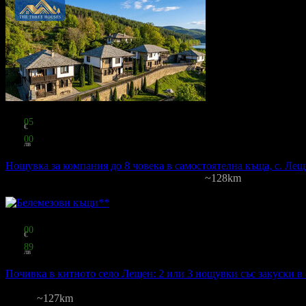
Топ цена:
138
05
€
270
00
лв
за шестима
Нощувка за компания до 8 човека в самостоятелна къща, с. Ле
Трите къщи
·
Трите къщи за отдих в с. Ле..
~128km
Цена на човек на ден:
23.00 €/44.98 лв
Включени нощувки: 1
Изхр
Топ цена:
410
00
€
801
89
лв
за четирима
Почивка в китното село Лещен: 2 или 3 нощувки със закуски в
Белемезови къщи
Лещен
~127km