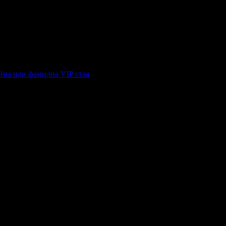
атегория на хотела: 2 звезди
ойна или фамилна VIP стая
анване: Закуска и вечеря
Валидност: 13.07 - 20.08