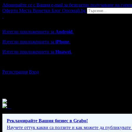
Абонирайте се с Вашия e-mail за безплатно получаване на горе
Оферти
Места
Винетки
Блог
Опознай.bg
Grabo мобилна версия
Изтегли приложението за
Android
.
Изтегли приложението за
iPhone
.
Изтегли приложението за
Huawei
.
...или отвори
grabo.bg
Регистрация
Вход
Рекламирайте Вашия бизнес в Grabo!
Научете оттук какви са ползите и как можете да публикувате