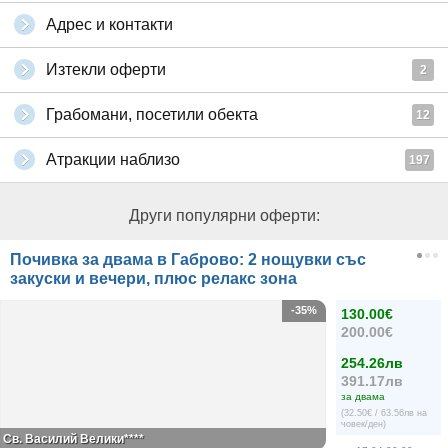
Адрес и контакти
Изтекли оферти
2
Грабомани, посетили обекта
12
Атракции наблизо
197
Други популярни оферти:
Почивка за двама в Габрово: 2 нощувки със
закуски и вечери, плюс релакс зона
-35%
130.00€
200.00€
254.26лв
391.17лв
за двама
(32.50€ / 63.56лв на
човек/ден)
Св. Василий Велики****