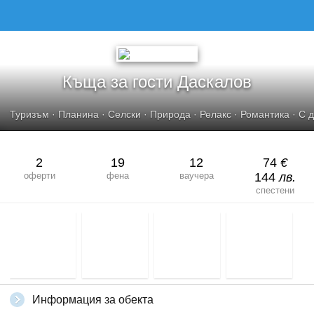
КЪЩА ЗА ГОСТИ ДАСКАЛОВ
Къща за гости Даскалов
Туризъм
·
Планина
·
Селски
·
Природа
·
Релакс
·
Романтика
·
С 
2
19
12
74
€
оферти
фена
ваучера
144
лв.
спестени
Информация за обекта