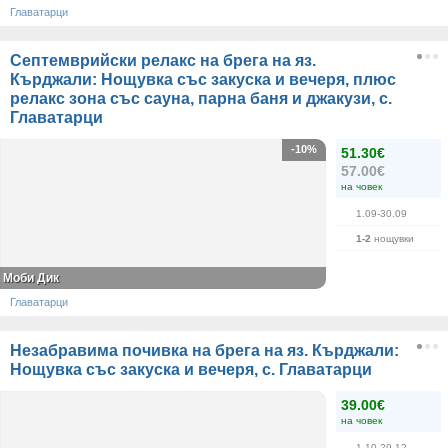
Главатарци
Септемврийски релакс на брега на яз.
Кърджали: Нощувка със закуска и вечеря, плюс
релакс зона със сауна, парна баня и джакузи, с.
Главатарци
-10%
51.30€
57.00€
на човек
1.09-30.09
1-2
нощувки
Моби Дик
Главатарци
Незабравима почивка на брега на яз. Кърджали:
Нощувка със закуска и вечеря, с. Главатарци
39.00€
на човек
1.10-29.12