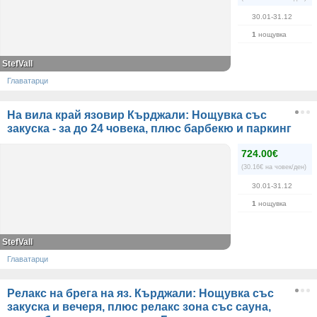
30.01-31.12
1
нощувка
StefVall
Главатарци
На вила край язовир Кърджали: Нощувка със
закуска - за до 24 човека, плюс барбекю и паркинг
724.00€
(30.16€ на човек/ден)
30.01-31.12
1
нощувка
StefVall
Главатарци
Релакс на брега на яз. Кърджали: Нощувка със
закуска и вечеря, плюс релакс зона със сауна,