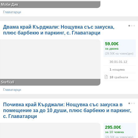
Моби Дик
Главатарци
Двама край Кърджали: Нощувка със закуска,
плюс барбекю и паркинг, с. Главатарци
59.00€
за двама
(29.50€ на човек/ден)
30.01-31.12
1
нощувка
10
грабнати
StefVall
Главатарци
Почивка край Кърджали: Нощувка със закуска в
помещение за до 10 души, плюс барбекю и паркинг,
с. Главатарци
295.00€
за 10 човека
(29.50€ на човек/ден)