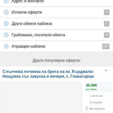
Адрес и контакти
Изтекли оферти
1
Други обекти наблизо
7
Грабомани, посетили обекта
4
Атракции наблизо
107
Други популярни оферти:
Слънчева почивка на брега на яз. Кърджали:
Нощувка със закуска и вечеря, с. Главатарци
45.00€
на човек
1.05-31.08
1
нощувка
44
грабнати