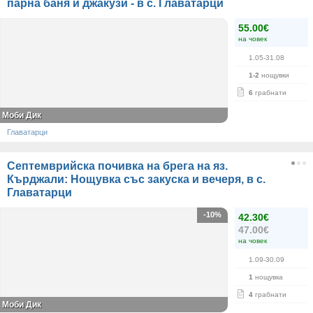
парна баня и джакузи - в с. Главатарци
55.00€
на човек
1.05-31.08
1-2
нощувки
6
грабнати
Моби Дик
Главатарци
Септемврийска почивка на брега на яз.
Кърджали: Нощувка със закуска и вечеря, в с.
Главатарци
-10%
42.30€
47.00€
на човек
1.09-30.09
1
нощувка
4
грабнати
Моби Дик