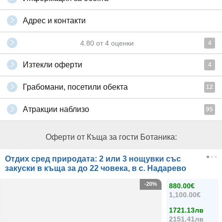
Адрес и контакти
4.80
от
4
оценки
4
Изтекли оферти
4
Грабомани, посетили обекта
12
Атракции наблизо
95
Оферти от Къща за гости Ботаника:
Отдих сред природата: 2 или 3 нощувки със
закуски в къща за до 22 човека, в с. Надарево
-20%
880.00€
1,100.00€
1721.13лв
2151.41лв