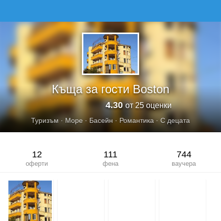
КЪЩА ЗА ГОСТИ BOSTON
Къща за гости Boston
4.30
от 25 оценки
Туризъм
·
Море
·
Басейн
·
Романтика
·
С децата
12
111
744
оферти
фена
ваучера