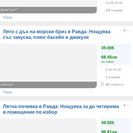
23.08-30.09
Кристал**
2-5
нощувки
Равда
Лято с дъх на морски бриз в Равда: Нощувка
със закуска, плюс басейн и джакузи
35.00€
68.45лв
на човек
6.05-25.08
1
нощувка
Adress
26
грабнати
Равда
Лятна почивка в Равда: Нощувка за до четирима
в помещение по избор
49.50€
96.81лв