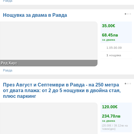
Равда
Нощувка за двама в Равда
35.00€
68.45лв
за двама
1.05-30.09
1
нощувка
Ред Хаус
Равда
През Август и Септември в Равда - на 250 метра
от двата плажа: от 2 до 5 нощувки в двойна стая,
плюс паркинг
120.00€
234.70лв
за двама
(20.00€ / 39.12лв на
човек/ден)