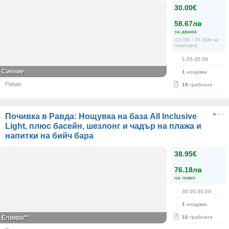
30.00€
58.67лв
за двама
(15.00€ / 29.34лв на
човек/ден)
1.05-30.09
Сияние
1
нощувка
Равда
19
грабнати
Почивка в Равда: Нощувка на база All Inclusive
Light, плюс басейн, шезлонг и чадър на плажа и
напитки на бийч бара
38.95€
76.18лв
на човек
30.05-30.09
1
нощувка
Елвира**
10
грабнати