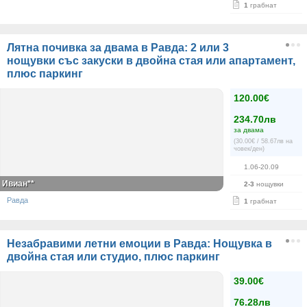
1
грабнат
Лятна почивка за двама в Равда: 2 или 3
нощувки със закуски в двойна стая или апартамент,
плюс паркинг
120.00€
234.70лв
за двама
(30.00€ / 58.67лв на
човек/ден)
1.06-20.09
Ивиан**
2-3
нощувки
Равда
1
грабнат
Незабравими летни емоции в Равда: Нощувка в
двойна стая или студио, плюс паркинг
39.00€
76.28лв