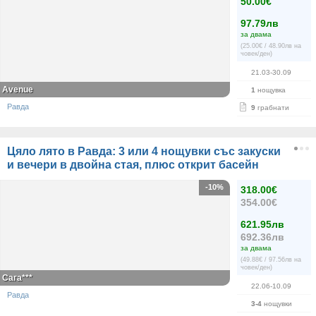
50.00€
97.79лв
за двама
(25.00€ / 48.90лв на
човек/ден)
21.03-30.09
Avenue
1
нощувка
Равда
9
грабнати
Цяло лято в Равда: 3 или 4 нощувки със закуски
и вечери в двойна стая, плюс открит басейн
-10%
318.00€
354.00€
621.95лв
692.36лв
за двама
(49.88€ / 97.56лв на
човек/ден)
Сага***
22.06-10.09
Равда
3-4
нощувки