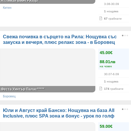
Атлиман Бийч Ризорт
3.08-30.09
Китен
1
нощувка
67
грабнати
Свежа почивка в сърцето на Рила: Нощувка със
закуска и вечеря, плюс релакс зона - в Боровец
45.00€
88.01лв
на човек
30.07-6.09
1
нощувка
Феста Уинтър Палас*****
174
грабнати
Боровец
Юли и Август край Банско: Нощувка на база All
Inclusive, плюс SPA зона и бонус - урок по голф
59.00€