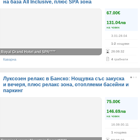
на база All Inclusive, плюс SPA зона
67.00€
131.04лв
на човек
3.01-28.04
1-2
нощувки
Royal Grand Hotel and SPA****
26
:
06
:
32
Каварна
4
грабнати
Луксозен релакс в Банско: Нощувка със закуска
и вечеря, плюс релакс зона, отопляеми басейни и
паркинг
75.00€
146.69лв
на човек
16.08-30.11
1
нощувка