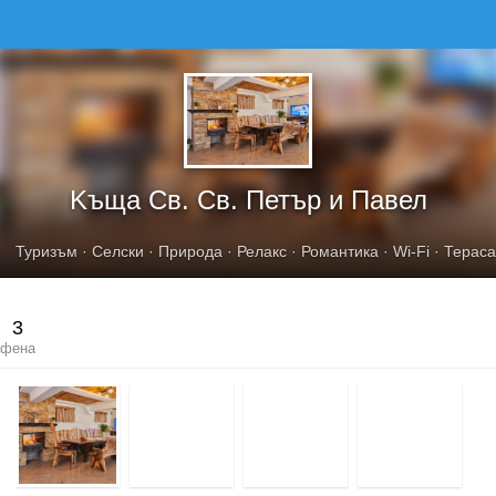
KЪЩА СВ. СВ. ПЕТЪР И ПАВЕЛ
Kъща Св. Св. Петър и Павел
Туризъм
·
Селски
·
Природа
·
Релакс
·
Романтика
·
Wi-Fi
·
Тераса
3
фена