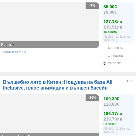
-7%
65.00€
70.00€
127.13лв
136.91лв
за двама
(31.25€ / 61.12лв на
човек/ден)
Ревита
6.08-30.09
Златни пясъци
1
нощувка
26
:
06
:
32
Вълшебно лято в Китен: Нощувка на база All
Inclusive, плюс анимация и външен басейн
-15%
100.30€
118.00€
196.17лв
230.79лв
на човек
(47.60€ / 93.10лв на
човек/ден)