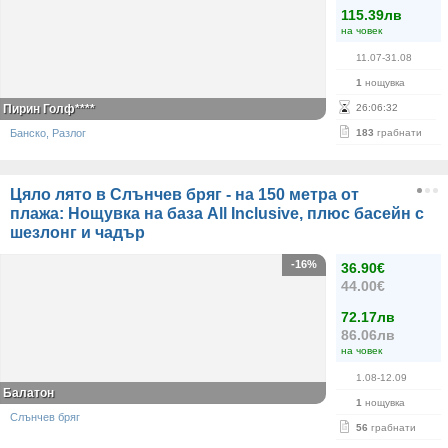
115.39лв
на човек
11.07-31.08
1
нощувка
Пирин Голф****
26
:
06
:
32
Банско, Разлог
183
грабнати
Цяло лято в Слънчев бряг - на 150 метра от
плажа: Нощувка на база All Inclusive, плюс басейн с
шезлонг и чадър
-16%
36.90€
44.00€
72.17лв
86.06лв
на човек
1.08-12.09
Балатон
1
нощувка
Слънчев бряг
56
грабнати