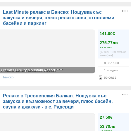
Last Minute релакс в Банско: Нощувка със
закуска и вечеря, плюс релакс зона, отопляеми
басейни и паркинг
141.00€
275.77лв
на човек
(97.50€ / 190.69лв на
човек/ден)
8.08-15.08
Premier Luxury Mountain Resort*****
1
нощувка
Банско
50
:
06
:
32
Релакс в Тревненския Балкан: Нощувка със
закуска и възможност за вечеря, плюс басейн,
сауна и джакузи - в с. Радевци
27.50€
53.79лв
на човек