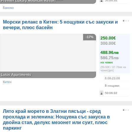
Premier Luxury Mountain Resort*****
50
:
06
:
32
Банско
Морски релакс в Китен: 5 нощувки със закуски и
вечери, плюс басейн
-17%
250.00€
300.00€
488.96лв
586.75лв
на човек
(50.00€ / 97.79лв на
човек/ден)
Lotos Apartments
6.08-23.08
Китен
5
нощувки
50
:
06
:
32
Лято край морето в Златни пясъци - сред
прохлада и зеленина: Нощувка със закуска в
двойна стая, делукс мезонет или суит, плюс
паркинг