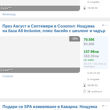
1
нощувка
Аура***
74
:
06
:
32
Велинград
През Август и Септември в Созопол: Нощувка
на база All Inclusive, плюс басейн с шезлонг и чадър
-15%
70.55€
83.00€
137.98лв
162.33лв
на човек
(52.27€ / 102.23лв на
човек/ден)
Съни****
6.08-15.09
Созопол
1
нощувка
26
:
06
:
32
16
грабнати
Подари си SPA изживяване в Каварна: Нощувка