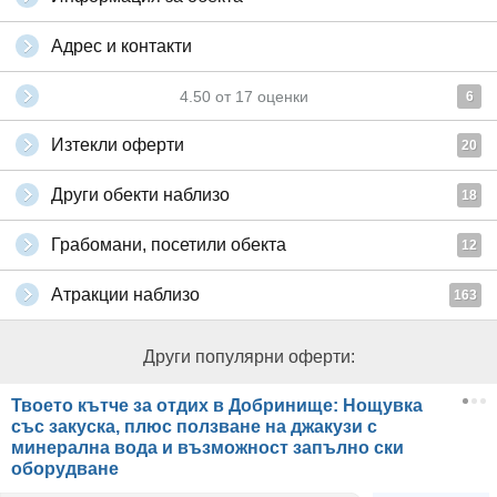
Адрес и контакти
4.50
от
17
оценки
6
Изтекли оферти
20
Други обекти наблизо
18
Грабомани, посетили обекта
12
Атракции наблизо
163
Други популярни оферти:
Твоето кътче за отдих в Добринище: Нощувка
със закуска, плюс ползване на джакузи с
минерална вода и възможност запълно ски
оборудване