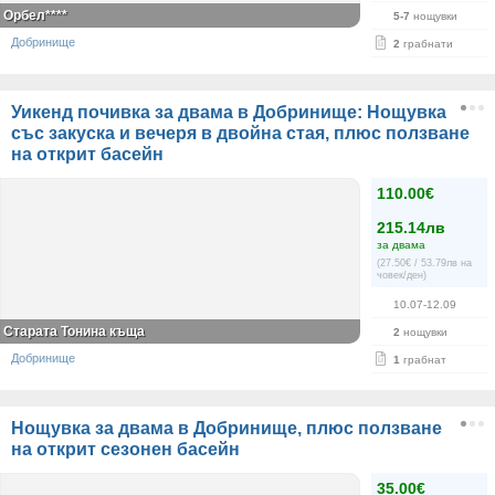
Орбел****
5-7
нощувки
Добринище
2
грабнати
Уикенд почивка за двама в Добринище: Нощувка
със закуска и вечеря в двойна стая, плюс ползване
на открит басейн
110.00€
215.14лв
за двама
(27.50€ / 53.79лв на
човек/ден)
10.07-12.09
Старата Тонина къща
2
нощувки
Добринище
1
грабнат
Нощувка за двама в Добринище, плюс ползване
на открит сезонен басейн
35.00€