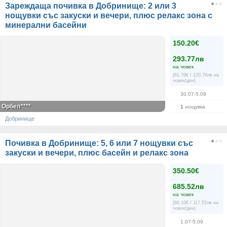
Зареждаща почивка в Добринище: 2 или 3
нощувки със закуски и вечери, плюс релакс зона с
минерални басейни
150.20€
293.77лв
на човек
(61.76€ / 120.79лв на
човек/ден)
30.07-5.09
Орбел****
1
нощувка
Добринище
Почивка в Добринище: 5, 6 или 7 нощувки със
закуски и вечери, плюс басейн и релакс зона
350.50€
685.52лв
на човек
(60.10€ / 117.55лв на
човек/ден)
1.07-5.09