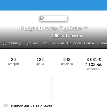
КЪЩА ЗА ГОСТИ ГЪРБЕВИ
Къща за гости Гърбеви **
4.50
от 17 оценки
Добринище
·
Туризъм
·
Планина
·
Ски
·
Природа
·
Релакс
·
Рома
26
122
243
3 631
€
оферти
фена
ваучера
7 102
лв.
спестени
Информация за обекта