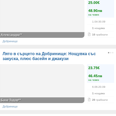
25.00€
48.90лв
на човек
1.04-30.09
1
нощувка
Александра**
10
грабнати
Добринище
Лято в сърцето на Добринище: Нощувка със
закуска, плюс басейн и джакузи
23.75€
46.45лв
на човек
6.06-20.09
1
нощувка
Баче Тодор**
20
грабнати
Добринище