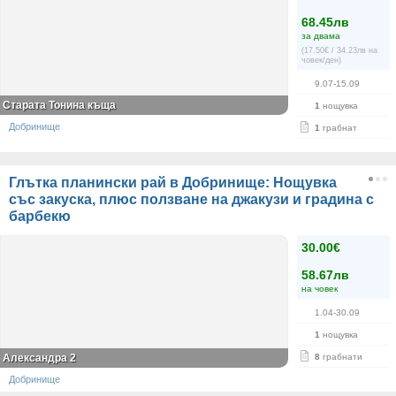
68.45лв
за двама
(17.50€ / 34.23лв на
човек/ден)
9.07-15.09
Старата Тонина къща
1
нощувка
Добринище
1
грабнат
Глътка планински рай в Добринище: Нощувка
със закуска, плюс ползване на джакузи и градина с
барбекю
30.00€
58.67лв
на човек
1.04-30.09
1
нощувка
Александра 2
8
грабнати
Добринище