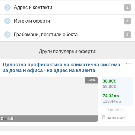
Адрес и контакти
2
Изтекли оферти
1
Грабомани, посетили обекта
3
Други популярни оферти:
Цялостна профилактика на климатична система
за дома и офиса - на адрес на клиента
-34%
38.00€
58.00€
74.32лв
113.44лв
7.04
- 31.08
42
грабнати
Dimleff