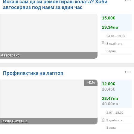
Искаш сам да си ремонтираш колата? Хоби
автосервиз под наем за един час
15.00€
29.34лв
24.04
- 13.09
3
грабнати
Варна
Автотранс
Профилактика на лаптоп
-41%
12.00€
20.45€
23.47лв
40.00лв
2.07
- 15.09
3
грабнати
Техно Систънс
Варна