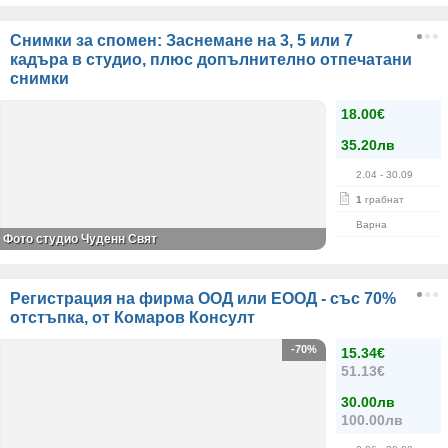
Снимки за спомен: Заснемане на 3, 5 или 7
кадъра в студио, плюс допълнително отпечатани
снимки
18.00€
35.20лв
2.04
- 30.09
1
грабнат
Варна
Фото студио Чуденн Свят
Регистрация на фирма ООД или ЕООД - със 70%
отстъпка, от Комаров Консулт
-70%
15.34€
51.13€
30.00лв
100.00лв