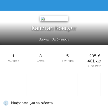
Капитал Консулт
Варна
·
За бизнеса
1
3
5
205
€
оферта
фена
ваучера
401
лв.
спестени
Информация за обекта