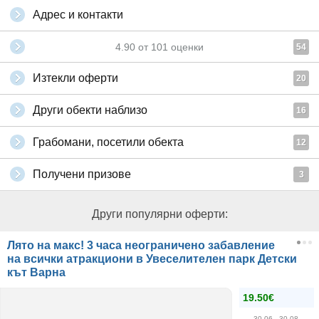
Адрес и контакти
4.90
от
101
оценки
54
Изтекли оферти
20
Други обекти наблизо
16
Грабомани, посетили обекта
12
Получени призове
3
Други популярни оферти:
Лято на макс! 3 часа неограничено забавление
на всички атракциони в Увеселителен парк Детски
кът Варна
19.50€
30.06
- 30.08