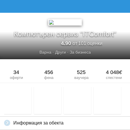
КОМПЮТЪРЕН СЕРВИЗ &QUOT;ITCOMFORT&QUOT;
Компютърен сервиз "ITComfort"
4.90
от 101 оценки
Варна
·
Други
·
За бизнеса
34
456
525
4 048
€
оферти
фена
ваучера
спестени
Информация за обекта