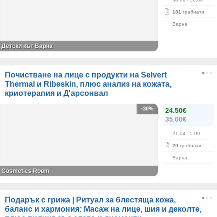
181
грабнати
Варна
Детски кът Варна
Почистване на лице с продукти на Selvert
Thermal и Ribeskin, плюс анализ на кожата,
криотерапия и Д'арсонвал
-30%
24.50€
35.00€
21.04
- 5.09
20
грабнати
Варна
Cosmetics Room
Подарък с грижа | Ритуал за блестяща кожа,
баланс и хармония: Масаж на лице, шия и деколте,