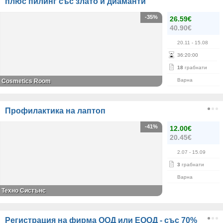
плюс пилинг със злато и диаманти
-35%
26.59€
40.90€
20.11
- 15.08
36
:
20
:
00
18
грабнати
Варна
Cosmetics Room
Профилактика на лаптоп
-41%
12.00€
20.45€
2.07
- 15.09
3
грабнати
Варна
Техно Систънс
Регистрация на фирма ООД или ЕООД - със 70%