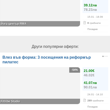
39.12лв
78.23лв
15.01
- 18.09
8
грабнати
Йога център ЯМА
Пловдив
Други популярни оферти:
Влез във форма: 3 посещения на реформър
пилатес
-54%
21.00€
46.02€
41.07лв
90.01лв
24.01
- 14.10
289
грабнати
FitVibe Studio
Пловдив