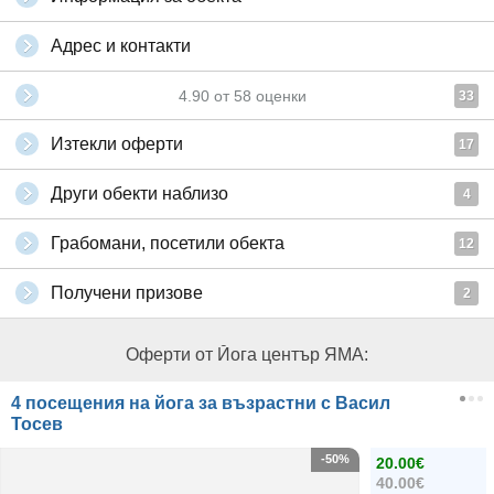
Адрес и контакти
4.90
от
58
оценки
33
Изтекли оферти
17
Други обекти наблизо
4
Грабомани, посетили обекта
12
Получени призове
2
Оферти от Йога център ЯМА:
4 посещения на йога за възрастни с Васил
Тосев
-50%
20.00€
40.00€