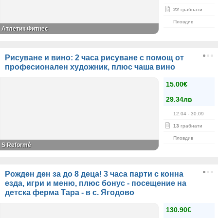
22
грабнати
Пловдив
Атлетик Фитнес
Рисуване и вино: 2 часа рисуване с помощ от
професионален художник, плюс чаша вино
15.00€
29.34лв
12.04
- 30.09
13
грабнати
Пловдив
S Reformè
Рожден ден за до 8 деца! 3 часа парти с конна
езда, игри и меню, плюс бонус - посещение на
детска ферма Тара - в с. Ягодово
130.90€