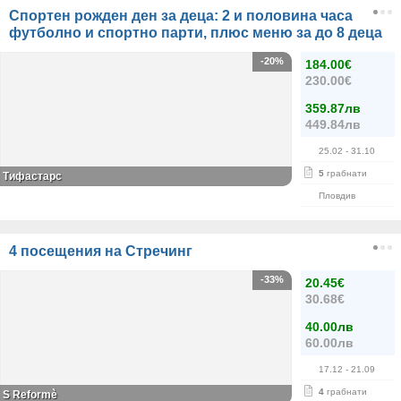
Спортен рожден ден за деца: 2 и половина часа
футболно и спортно парти, плюс меню за до 8 деца
-20%
184.00€
230.00€
359.87лв
449.84лв
25.02
- 31.10
5
грабнати
Тифастарс
Пловдив
4 посещения на Стречинг
-33%
20.45€
30.68€
40.00лв
60.00лв
17.12
- 21.09
4
грабнати
S Reformè