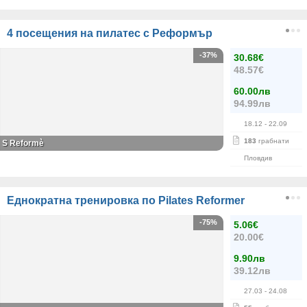
4 посещения на пилатес с Реформър
-37%
30.68€
48.57€
60.00лв
94.99лв
18.12
- 22.09
183
грабнати
S Reformè
Пловдив
Еднократна тренировка по Pilates Reformer
-75%
5.06€
20.00€
9.90лв
39.12лв
27.03
- 24.08