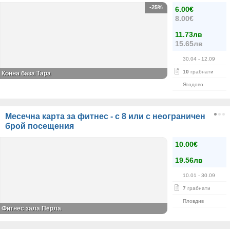
-25%
6.00€
8.00€
11.73лв
15.65лв
30.04
- 12.09
10
грабнати
Конна база Тара
Ягодово
Месечна карта за фитнес - с 8 или с неограничен
брой посещения
10.00€
19.56лв
10.01
- 30.09
7
грабнати
Пловдив
Фитнес зала Перла