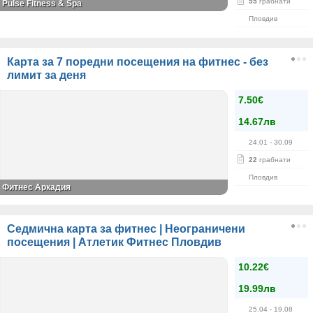
55
грабнати
Pulse Fitness & Spa
Пловдив
Карта за 7 поредни посещения на фитнес - без
лимит за деня
7.50€
14.67лв
24.01
- 30.09
22
грабнати
Пловдив
Фитнес Аркадия
Седмична карта за фитнес | Неограничени
посещения | Атлетик Фитнес Пловдив
10.22€
19.99лв
25.04
- 19.08