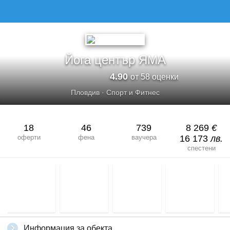
Йога център ЯМА
4.90
от 58 оценки
Пловдив
·
Спорт и Фитнес
18
46
739
8 269
€
оферти
фена
ваучера
16 173
лв.
спестени
Информация за обекта