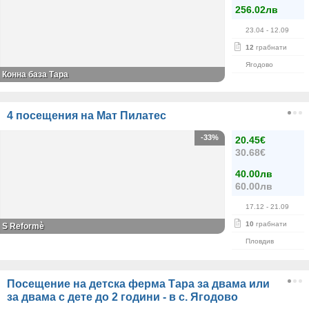
256.02лв
23.04
- 12.09
12
грабнати
Ягодово
Конна база Тара
4 посещения на Мат Пилатес
-33%
20.45€
30.68€
40.00лв
60.00лв
17.12
- 21.09
10
грабнати
S Reformè
Пловдив
Посещение на детска ферма Тара за двама или
за двама с дете до 2 години - в с. Ягодово