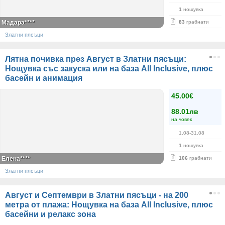
1
нощувка
Мадара****
83
грабнати
Златни пясъци
Лятна почивка през Август в Златни пясъци:
Нощувка със закуска или на база All Inclusive, плюс
басейн и анимация
45.00€
88.01лв
на човек
1.08-31.08
1
нощувка
Елена****
106
грабнати
Златни пясъци
Август и Септември в Златни пясъци - на 200
метра от плажа: Нощувка на база All Inclusive, плюс
басейни и релакс зона