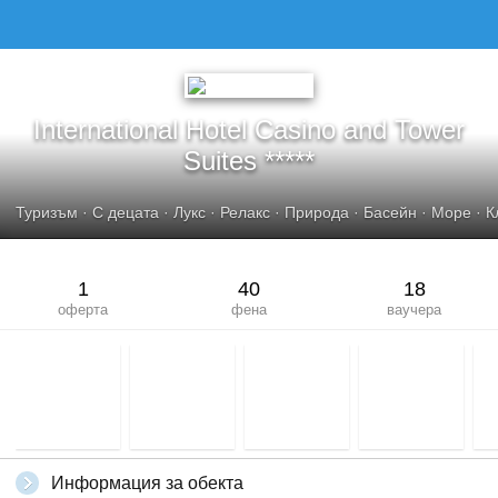
International Hotel Casino and Tower
Suites *****
Туризъм
·
С децата
·
Лукс
·
Релакс
·
Природа
·
Басейн
·
Море
·
К
1
40
18
оферта
фена
ваучера
Информация за обекта