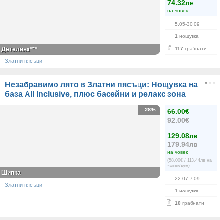
74.32лв
на човек
5.05-30.09
1
нощувка
Детелина***
117
грабнати
Златни пясъци
Незабравимо лято в Златни пясъци: Нощувка на
база All Inclusive, плюс басейни и релакс зона
-28%
66.00€
92.00€
129.08лв
179.94лв
на човек
(58.00€ / 113.44лв на
човек/ден)
Шипка
22.07-7.09
Златни пясъци
1
нощувка
10
грабнати