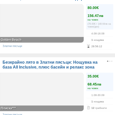
80.00€
156.47лв
на човек
(76.00€ / 148.64лв на
човек/ден)
4.08-18.08
Golden Beach
1
нощувка
Златни пясъци
28
:
56
:
12
Безкрайно лято в Златни пясъци: Нощувка на
база All Inclusive, плюс басейн и релакс зона
35.00€
68.45лв
на човек
1.08-30.09
1
нощувка
Плиска***
12
грабнати
Златни пясъци