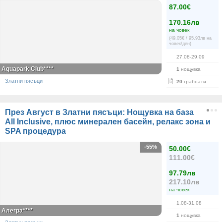
87.00€
170.16лв
на човек
(49.05€ / 95.93лв на
човек/ден)
27.08-29.09
Aquapark Club****
1
нощувка
Златни пясъци
20
грабнати
През Август в Златни пясъци: Нощувка на база
All Inclusive, плюс минерален басейн, релакс зона и
SPA процедура
-55%
50.00€
111.00€
97.79лв
217.10лв
на човек
1.08-31.08
Алегра****
1
нощувка