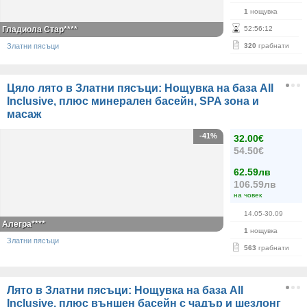
1
нощувка
Гладиола Стар****
52
:
56
:
12
Златни пясъци
320
грабнати
Цяло лято в Златни пясъци: Нощувка на база All
Inclusive, плюс минерален басейн, SPA зона и
масаж
-41%
32.00€
54.50€
62.59лв
106.59лв
на човек
14.05-30.09
Алегра****
1
нощувка
Златни пясъци
563
грабнати
Лято в Златни пясъци: Нощувка на база All
Inclusive, плюс външен басейн с чадър и шезлонг