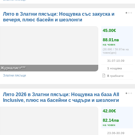
Лято в Златни пясъци: Нощувка със закуска и
вечеря, плюс басейн и шезлонги
45.00€
88.01лв
на човек
(30.66€ / 59.97лв на
човек/ден)
31.07-10.09
Журналист***
1
нощувка
Златни пясъци
8
грабнати
Лято 2026 в Златни пясъци: Нощувка на база All
Inclusive, плюс на басейни с чадъри и шезлонги
42.00€
82.14лв
на човек
23.06-30.09