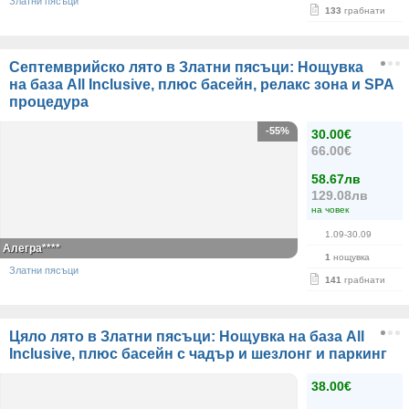
Златни пясъци
133
грабнати
Септемврийско лято в Златни пясъци: Нощувка
на база All Inclusive, плюс басейн, релакс зона и SPA
процедура
-55%
30.00€
66.00€
58.67лв
129.08лв
на човек
1.09-30.09
Алегра****
1
нощувка
Златни пясъци
141
грабнати
Цяло лято в Златни пясъци: Нощувка на база All
Inclusive, плюс басейн с чадър и шезлонг и паркинг
38.00€