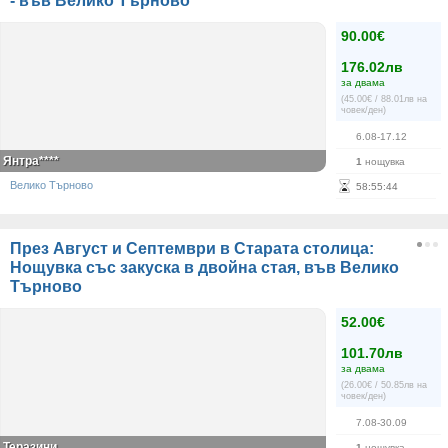
- във Велико Търново
90.00€
176.02лв
за двама
(45.00€ / 88.01лв на
човек/ден)
6.08-17.12
Янтра****
1
нощувка
Велико Търново
58
:
55
:
44
През Август и Септември в Старата столица:
Нощувка със закуска в двойна стая, във Велико
Търново
52.00€
101.70лв
за двама
(26.00€ / 50.85лв на
човек/ден)
7.08-30.09
Теразини
1
нощувка