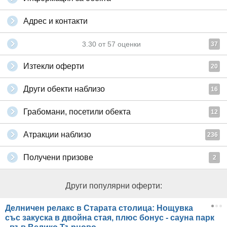
Адрес и контакти
3.30
от
57
оценки
37
Изтекли оферти
20
Други обекти наблизо
16
Грабомани, посетили обекта
12
Атракции наблизо
236
Получени призове
2
Други популярни оферти:
Делничен релакс в Старата столица: Нощувка
със закуска в двойна стая, плюс бонус - сауна парк