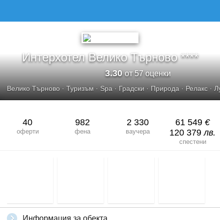
ИНТЕРХОТЕЛ ВЕЛИКО ТЪРНОВО
Интерхотел Велико Търново ****
3.30
от 57 оценки
Велико Търново
·
Туризъм
·
Spa
·
Градски
·
Природа
·
Релакс
·
Л
40
982
2 330
61 549
€
оферти
фена
ваучера
120 379
лв.
спестени
Информация за обекта