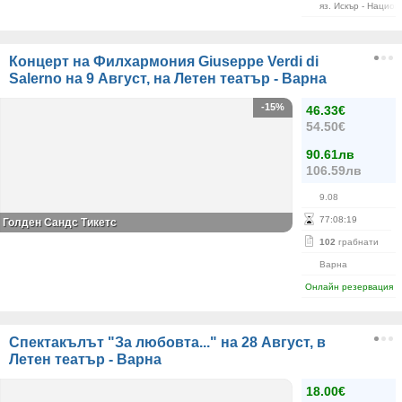
яз. Искър - Нацио
Концерт на Филхармония Giuseppe Verdi di
Salerno на 9 Август, на Летен театър - Варна
-15%
46.33€
54.50€
90.61лв
106.59лв
9.08
77
:
08
:
19
Голден Сандс Тикетс
102
грабнати
Варна
Онлайн резервация
Спектакълът "За любовта..." на 28 Август, в
Летен театър - Варна
18.00€