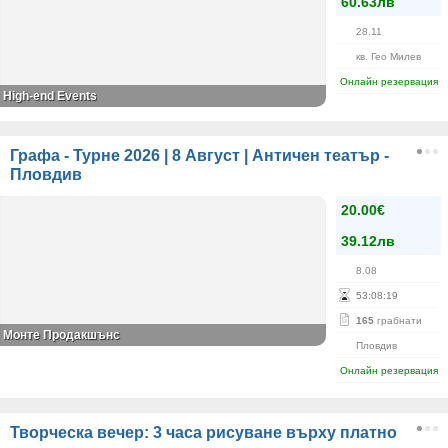
60.63лв
28.11
кв. Гео Милев
Онлайн резервация
High-end Events
Графа - Турне 2026 | 8 Август | Античен театър -
Пловдив
20.00€
39.12лв
8.08
53
:
08
:
19
165
грабнати
Монте Продакшънс
Пловдив
Онлайн резервация
Творческа вечер: 3 часа рисуване върху платно