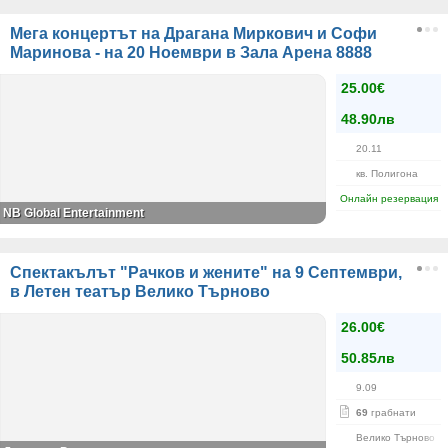
Мега концертът на Драгана Миркович и Софи
Маринова - на 20 Ноември в Зала Арена 8888
25.00€
48.90лв
20.11
кв. Полигона
Онлайн резервация
NB Global Entertainment
Спектакълът "Рачков и жените" на 9 Септември,
в Летен театър Велико Търново
26.00€
50.85лв
9.09
69
грабнати
Велико Търново