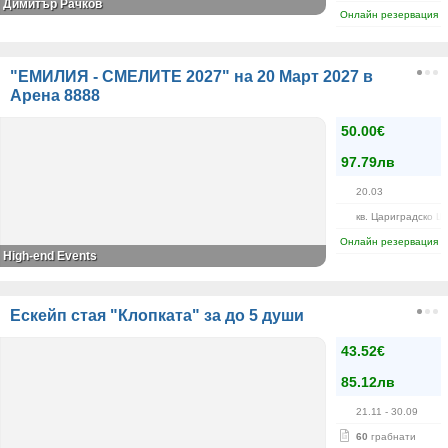
Димитър Рачков
Онлайн резервация
"ЕМИЛИЯ - СМЕЛИТЕ 2027" на 20 Март 2027 в
Арена 8888
50.00€
97.79лв
20.03
кв. Цариградско Ш
Онлайн резервация
High-end Events
Ескейп стая "Клопката" за до 5 души
43.52€
85.12лв
21.11
- 30.09
60
грабнати