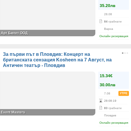
35.20лв
28.08
84
грабнати
Варна
Арт Билет ООД
Онлайн резервация
За първи път в Пловдив: Концерт на
британската сензация Kosheen на 7 Август, на
Античен театър - Пловдив
15.34€
30.00лв
УТРЕ
7.08
28
:
08
:
19
83
грабнати
Event Masters
Пловдив
Онлайн резервация