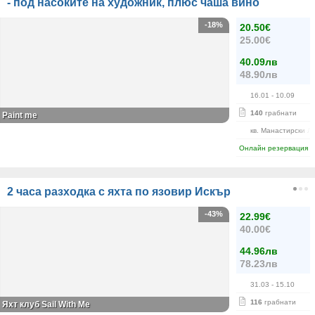
- под насоките на художник, плюс чаша вино
-18%
20.50€
25.00€
40.09лв
48.90лв
16.01
- 10.09
140
грабнати
Paint me
кв. Манастирски Л
Онлайн резервация
2 часа разходка с яхта по язовир Искър
-43%
22.99€
40.00€
44.96лв
78.23лв
31.03
- 15.10
116
грабнати
Яхт клуб Sail With Me