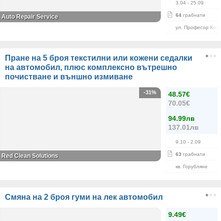
3.04
- 25.09
64
грабнати
Auto Repair Service
ул. Професор Кон
Пране на 5 броя текстилни или кожени седалки
на автомобил, плюс комплексно вътрешно
почистване и външно измиване
-31%
48.57€
70.05€
94.99лв
137.01лв
9.10
- 2.09
63
грабнати
Red Clean Solutions
кв. Горубляне
Смяна на 2 броя гуми на лек автомобил
9.49€