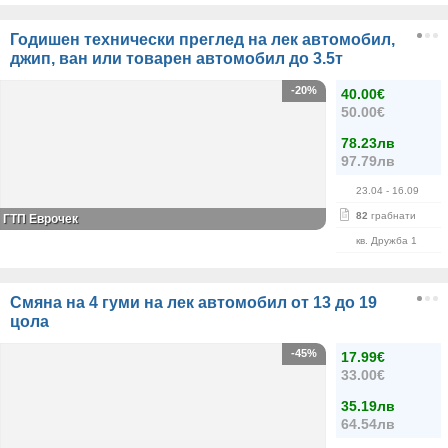
Годишен технически преглед на лек автомобил,
джип, ван или товарен автомобил до 3.5т
-20%
40.00€
50.00€
78.23лв
97.79лв
23.04
- 16.09
82
грабнати
ГТП Еврочек
кв. Дружба 1
Смяна на 4 гуми на лек автомобил от 13 до 19
цола
-45%
17.99€
33.00€
35.19лв
64.54лв