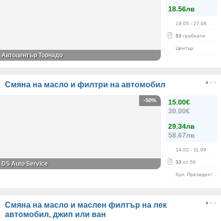
18.56лв
19.05
- 27.08
53
грабнати
Център
Автоцентър Торнадо
Смяна на масло и филтри на автомобил
-50%
15.00€
30.00€
29.34лв
58.67лв
14.02
- 11.09
33
от 50
DS Auto Service
бул. Президент Л
Смяна на масло и маслен филтър на лек
автомобил, джип или ван