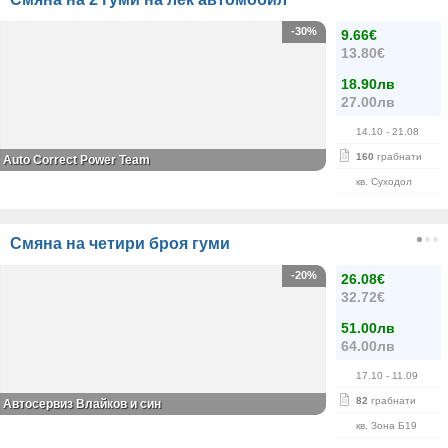
-30%
9.66€
13.80€
18.90лв
27.00лв
14.10
- 21.08
160
грабнати
Auto Correct Power Теаm
кв. Суходол
Смяна на четири броя гуми
-20%
26.08€
32.72€
51.00лв
64.00лв
17.10
- 11.09
82
грабнати
Автосервиз Влайков и син
кв. Зона Б19