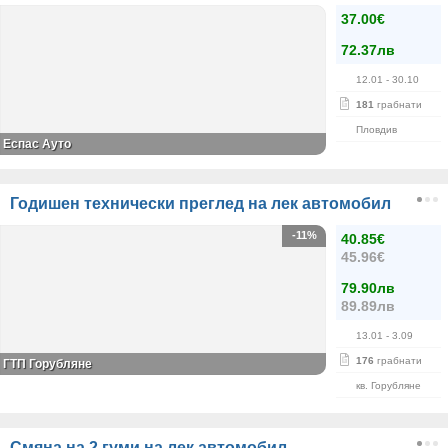
37.00€
72.37лв
12.01
- 30.10
181
грабнати
Пловдив
Еспас Ауто
Годишен технически преглед на лек автомобил
-11%
40.85€
45.96€
79.90лв
89.89лв
13.01
- 3.09
176
грабнати
ГТП Горубляне
кв. Горубляне
Смяна на 2 гуми на лек автомобил