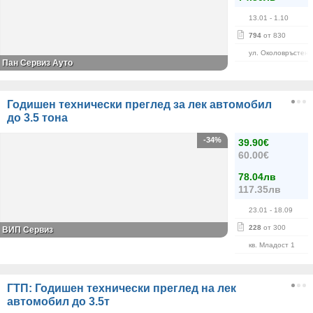
13.01
- 1.10
794
от 830
ул. Околовръстен 
Пан Сервиз Ауто
Годишен технически преглед за лек автомобил
до 3.5 тона
-34%
39.90€
60.00€
78.04лв
117.35лв
23.01
- 18.09
228
от 300
ВИП Сервиз
кв. Младост 1
ГТП: Годишен технически преглед на лек
автомобил до 3.5т