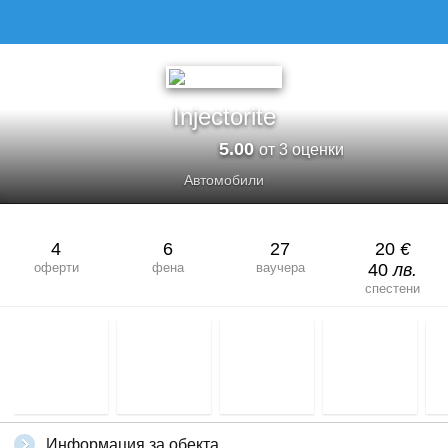
Injectorite
5.00
от 3 оценки
Автомобили
4
6
27
20
€
оферти
фена
ваучера
40
лв.
спестени
Информация за обекта