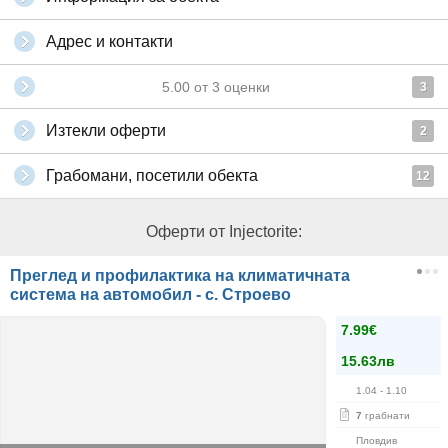
Адрес и контакти
5.00
от
3
оценки
3
Изтекли оферти
2
Грабомани, посетили обекта
12
Оферти от Injectorite:
Преглед и профилактика на климатичната
система на автомобил - с. Строево
7.99€
15.63лв
1.04
- 1.10
7
грабнати
Пловдив