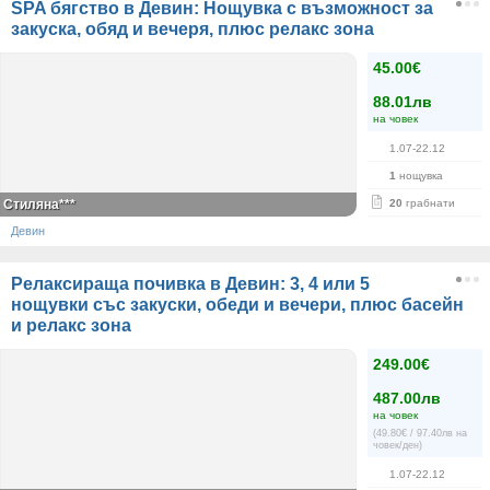
SPA бягство в Девин: Нощувка с възможност за
закуска, обяд и вечеря, плюс релакс зона
45.00€
88.01лв
на човек
1.07-22.12
1
нощувка
Стиляна***
20
грабнати
Девин
Релаксираща почивка в Девин: 3, 4 или 5
нощувки със закуски, обеди и вечери, плюс басейн
и релакс зона
249.00€
487.00лв
на човек
(49.80€ / 97.40лв на
човек/ден)
1.07-22.12