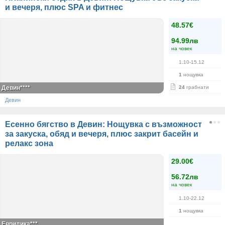
и вечеря, плюс SPA и фитнес
48.57€
94.99лв
на човек
1.10-15.12
1
нощувка
Девин****
24
грабнати
Девин
Есенно бягство в Девин: Нощувка с възможност
за закуска, обяд и вечеря, плюс закрит басейн и
релакс зона
29.00€
56.72лв
на човек
1.10-22.12
1
нощувка
Евридика***