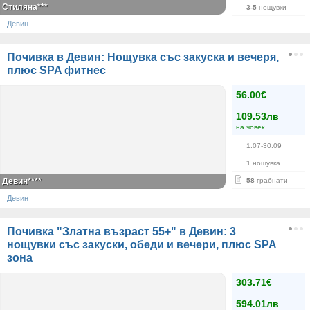
Стиляна***
3-5
нощувки
Девин
Почивка в Девин: Нощувка със закуска и вечеря,
плюс SPA фитнес
56.00€
109.53лв
на човек
1.07-30.09
1
нощувка
Девин****
58
грабнати
Девин
Почивка "Златна възраст 55+" в Девин: 3
нощувки със закуски, обеди и вечери, плюс SPA
зона
303.71€
594.01лв