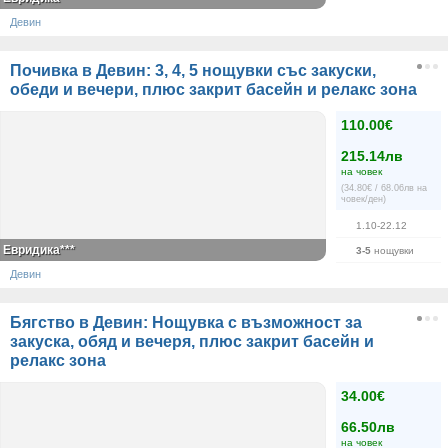
Девин
Почивка в Девин: 3, 4, 5 нощувки със закуски,
обеди и вечери, плюс закрит басейн и релакс зона
110.00€
215.14лв
на човек
(34.80€ / 68.06лв на
човек/ден)
1.10-22.12
Евридика***
3-5
нощувки
Девин
Бягство в Девин: Нощувка с възможност за
закуска, обяд и вечеря, плюс закрит басейн и
релакс зона
34.00€
66.50лв
на човек