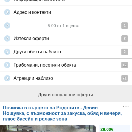
Адрес и контакти
5.00
от
1
оценка
1
Изтекли оферти
8
Други обекти наблизо
2
Грабомани, посетили обекта
12
Атракции наблизо
71
Други популярни оферти:
Почивка в сърцето на Родопите - Девин:
Нощувка, с възможност за закуска, обяд и вечеря,
плюс басейн и релакс зона
26.00€