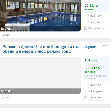
50.85лв
на човек
1.07-22.12
1
нощувка
Девина
56
грабнати
Девин
Релакс в Девин: 3, 4 или 5 нощувки със закуски,
обеди и вечери, плюс релакс зона
104.00€
203.41лв
на човек
(32.80€ / 64.15лв на
човек/ден)
1.07-22.12
Девина
3-5
нощувки
Девин
7
грабнати