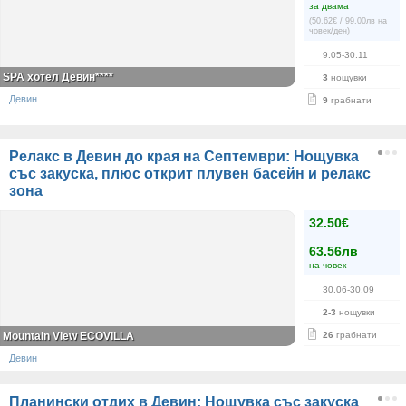
за двама
(50.62€ / 99.00лв на
човек/ден)
9.05-30.11
SPA хотел Девин****
3
нощувки
Девин
9
грабнати
Релакс в Девин до края на Септември: Нощувка
със закуска, плюс открит плувен басейн и релакс
зона
32.50€
63.56лв
на човек
30.06-30.09
2-3
нощувки
Mountain View ECOVILLA
26
грабнати
Девин
Планински отдих в Девин: Нощувка със закуска