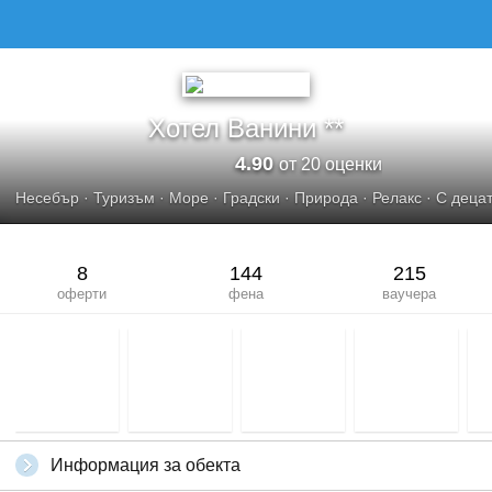
Хотел Ванини **
4.90
от 20 оценки
Несебър
·
Туризъм
·
Море
·
Градски
·
Природа
·
Релакс
·
С деца
8
144
215
оферти
фена
ваучера
Информация за обекта