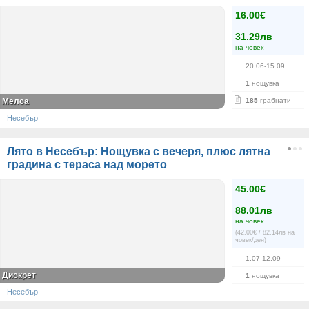
16.00€
31.29лв
на човек
20.06-15.09
1
нощувка
Мелса
185
грабнати
Несебър
Лято в Несебър: Нощувка с вечеря, плюс лятна
градина с тераса над морето
45.00€
88.01лв
на човек
(42.00€ / 82.14лв на
човек/ден)
1.07-12.09
Дискрет
1
нощувка
Несебър