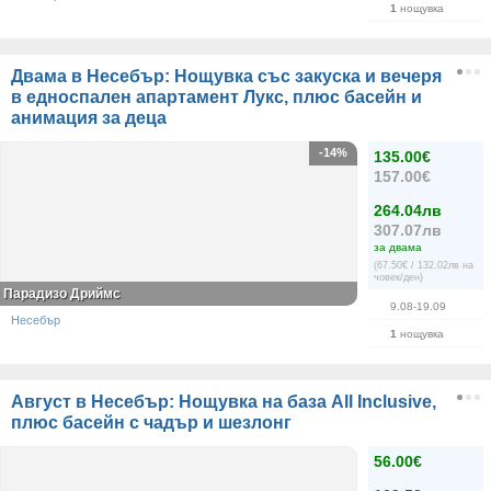
1
нощувка
Двама в Несебър: Нощувка със закуска и вечеря
в едноспален апартамент Лукс, плюс басейн и
анимация за деца
-14%
135.00€
157.00€
264.04лв
307.07лв
за двама
(67.50€ / 132.02лв на
човек/ден)
Парадизо Дриймс
9.08-19.09
Несебър
1
нощувка
Август в Несебър: Нощувка на база All Inclusive,
плюс басейн с чадър и шезлонг
56.00€