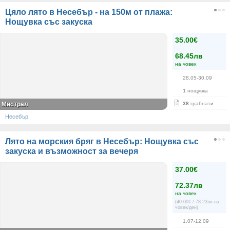
Цяло лято в Несебър - на 150м от плажа:
Нощувка със закуска
35.00€
68.45лв
на човек
28.05-30.09
1
нощувка
Мистрал
38
грабнати
Несебър
Лято на морския бряг в Несебър: Нощувка със
закуска и възможност за вечеря
37.00€
72.37лв
на човек
(40.00€ / 78.23лв на
човек/ден)
1.07-12.09