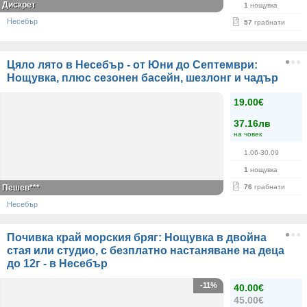
Дискрет
1
нощувка
Несебър
57
грабнати
Цяло лято в Несебър - от Юни до Септември:
Нощувка, плюс сезонен басейн, шезлонг и чадър
19.00€
37.16лв
на човек
1.06-30.09
1
нощувка
Пешев***
76
грабнати
Несебър
Почивка край морския бряг: Нощувка в двойна
стая или студио, с безплатно настаняване на деца
до 12г - в Несебър
-11%
40.00€
45.00€