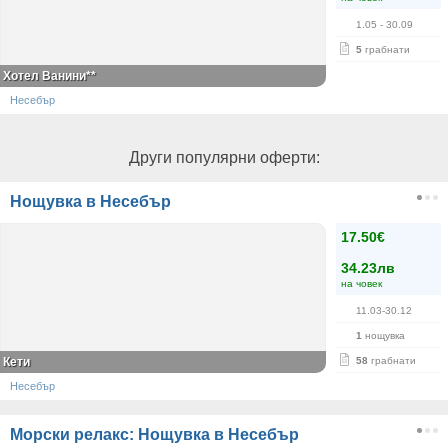
1.05
- 30.09
5
грабнати
Хотел Ванини**
Несебър
Други популярни оферти:
Нощувка в Несебър
17.50€
34.23лв
на човек
11.03-30.12
1
нощувка
Кети
58
грабнати
Несебър
Морски релакс: Нощувка в Несебър