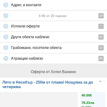
Адрес и контакти
4.90
от
20
оценки
18
Изтекли оферти
7
Други обекти наблизо
20
Грабомани, посетили обекта
12
Атракции наблизо
89
Оферти от Хотел Ванини:
Лято в Несебър - 250м от плажа! Нощувка за до
четирима
40.00€
78.23лв
на човек