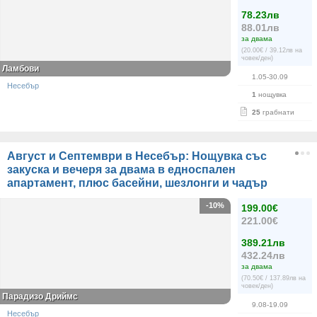
78.23лв
88.01лв
за двама
(20.00€ / 39.12лв на
човек/ден)
Ламбови
1.05-30.09
Несебър
1
нощувка
25
грабнати
Август и Септември в Несебър: Нощувка със
закуска и вечеря за двама в едноспален
апартамент, плюс басейни, шезлонги и чадър
-10%
199.00€
221.00€
389.21лв
432.24лв
за двама
(70.50€ / 137.89лв на
човек/ден)
Парадизо Дриймс
9.08-19.09
Несебър