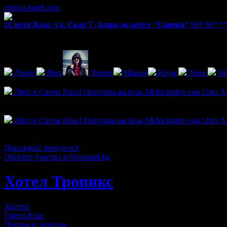
tropics-hotel.com
1
Свети Влас, ул. Скат 7 , близо до хотел "Синева"
087 96* *
Екстри
Фенове на Хотел Тропикс
Деяна
Мая
Диана
Мария
Крум
Анна
Va
Активни оферти
Лято в Свети Влас! Нощувка на база All Inclusive или Ultra Al
Топ цена:
29.00€/56.72лв
22
Лято в Свети Влас! Нощувка на база All Inclusive или Ultra Al
Топ цена:
59.00€/115.39лв
28
Докладвай нередност
Обектът участва в Опознай.bg
Хотел Тропикс
Хотели
Свети Влас
Добави в любими