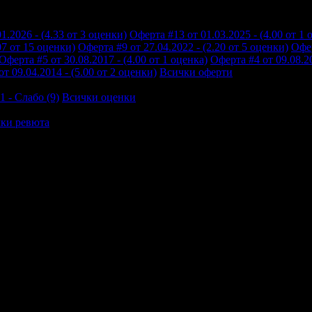
1.2026 - (4.33 от 3 оценки)
Оферта #13 от 01.03.2025 - (4.00 от 1 
07 от 15 оценки)
Оферта #9 от 27.04.2022 - (2.20 от 5 оценки)
Офер
Оферта #5 от 30.08.2017 - (4.00 от 1 оценка)
Оферта #4 от 09.08.20
т 09.04.2014 - (5.00 от 2 оценки)
Всички оферти
1 - Слабо (9)
Всички оценки
ки ревюта
останахме доволни. Обслужващия персонал е вежлив, макар да не
ездите на хотела на две, но в добра компания всичко друго е на 
 на същите условия, беше страхотно всичко, храната най-вече!