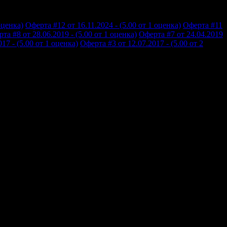
оценка)
Оферта #12 от 16.11.2024 - (5.00 от 1 оценка)
Оферта #11
та #8 от 28.06.2019 - (5.00 от 1 оценка)
Оферта #7 от 24.04.2019
17 - (5.00 от 1 оценка)
Оферта #3 от 12.07.2017 - (5.00 от 2
 говорят български (забележка), храната е разнообразна и
заден план