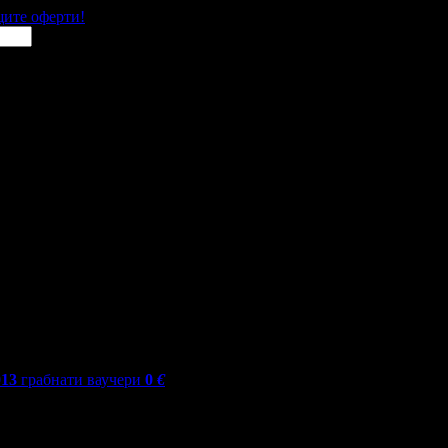
щите оферти!
013
грабнати ваучери
0
€