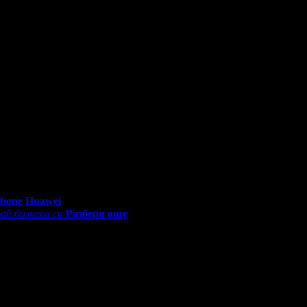
ини с паяци. Ресторанта под всякаква критика. Няма външен бар 
 до тоалетна. Храната се преработва от предния ден останала. Н
а отново, нито препоръчал на приятели.
беше страхотен!
 80 метра а 380м. Храната е отлична , обстановката също отлична
тново на почивка тук. Обща оценка от по петобалната система - 
0 - 18:30ч)
Phone
Huawei
ай бизнеса си
Разбери още