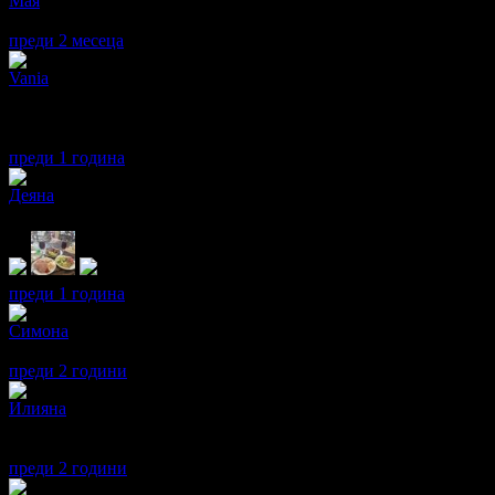
Мая
5
Хубава и достъпна оферта!
преди 2 месеца
·
· Подкрепям това мнение!
Vania
4
Хотелът има повече плюсове,отколкото минуси.Има добра локац
на разположение,супер любезна,със страхотно отношение към д
приготвена.Друг минус е че стаите се почистват между 14 и 16,
преди 1 година
·
· Подкрепям това мнение!
Деяна
5
Идеален Ол инклузив за 3-4 дни, повече не се издържа на ядене
преди 1 година
·
· Подкрепям това мнение!
Симона
1
Хигиената в стаите беше под всякаква критика
преди 2 години
·
1
· Подкрепям това мнение!
Илияна
5
Храната не е лоша, хотелът е чист, персоналът - много приветл
хотела, а се заплаща.
преди 2 години
·
2
· Подкрепям това мнение!