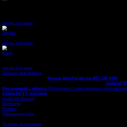
Анонимен потребител
2
Като цяло хотела е много занимарен, включително и стаите пайж
влезеш в ресторанта да си вземеш разхлаждащо питие, вода или
Липсва асансьор! Персонала много мил и учтив!Не бих посетил
преди 2 години
·
2
· Подкрепям това мнение!
Pavlina
5
Доволна съм,храната беше добра, близо до плажа, а персонала 
преди 3 години
·
· Подкрепям това мнение!
Коци
4
Като минус , определям , липсата на асансьор.и до плажа не са
добро но обслужването е задоволително. Като цяло бих дошъл о
преди 4 години
·
3
· Подкрепям това мнение!
Покажи още ревюта
Контакти с Grabo.bg:
Форма
info@grabo.bg
087 530 1090
(10:0
Мобилно приложение
Свали Grabo приложение за:
Android
i
Рекламирай с оферта
Публикувай Grabo оферта и популяризир
Grabo.bg TV реклами
Grabo.bg Начало
Контакти
Помощ
Официален блог
Условия за ползване