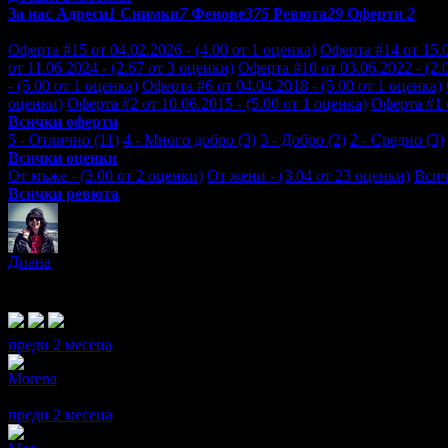
За нас
Адреси
1
Снимки
7
Фенове
375
Ревюта
29
Оферти
2
Отзиви от клиенти за Хотел Тропикс:
Оферта #15 от 04.02.2026 - (4.00 от 1 оценка)
Оферта #14 от 15.0
от 11.06.2024 - (2.67 от 3 оценки)
Оферта #10 от 03.06.2022 - (2.
- (5.00 от 1 оценка)
Оферта #6 от 04.04.2018 - (5.00 от 1 оценка)
оценки)
Оферта #2 от 10.06.2015 - (5.00 от 1 оценка)
Оферта #1 о
Всички оферти
5 - Отлично (11)
4 - Много добро (3)
3 - Добро (2)
2 - Средно (3)
Всички оценки
От мъже - (3.00 от 2 оценки)
От жени - (3.04 от 23 оценки)
Всич
Всички ревюта
Диана
4
Всъщност бяхме настанени в хотел Нирвана в Слънчев Бряг, но 
обилна, стаите се поддържат относително чисти, бих оценила зв
преди 2 месеца
·
· Подкрепям това мнение!
Morena
5
Хотелът отваряше от 1 юни и ни препратиха в Нирвана- Сл.бряг
преди 2 месеца
·
· Подкрепям това мнение!