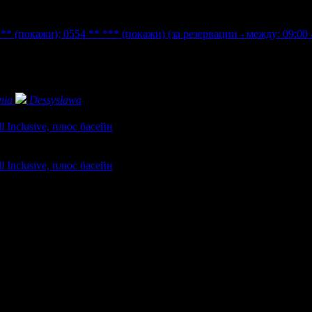
***
(покажи)
;
0554 ** ***
(покажи)
(за резервации - между: 09:00 
nia
Dessyslawa
l Inclusive, плюс басейн
l Inclusive, плюс басейн