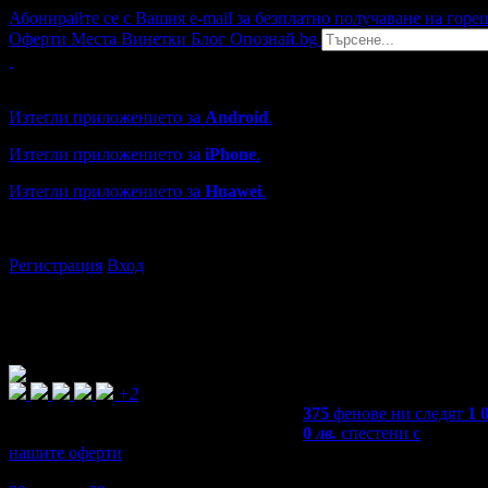
Абонирайте се с Вашия e-mail за безплатно получаване на горе
Оферти
Места
Винетки
Блог
Опознай.bg
Grabo мобилна версия
Изтегли приложението за
Android
.
Изтегли приложението за
iPhone
.
Изтегли приложението за
Huawei
.
...или отвори
grabo.bg
Регистрация
Вход
+2
375
фенове ни следят
1 
0
лв.
спестени с
нашите оферти
3,2