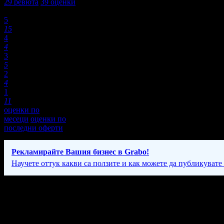
29
ревюта
39
оценки
Оценки:
5
15
4
4
3
5
2
4
1
11
оценки по
месеци
оценки по
последни оферти
Рекламирайте Вашия бизнес в Grabo!
Научете оттук какви са ползите и как можете да публикувате
Фирмени контакти
087 96* ****
(покажи)
(за резервации - между: 09:00 - 19:00ч)
24/7