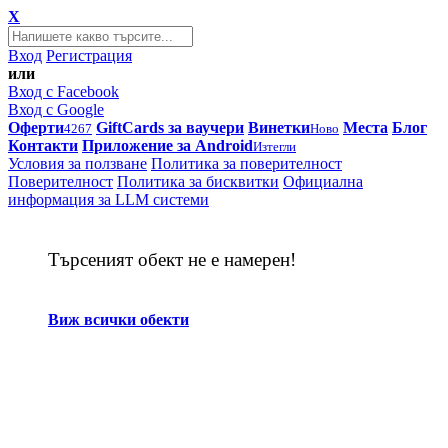
X
Вход
Регистрация
или
Вход с Facebook
Вход с Google
Оферти
GiftCards за ваучери
Винетки
Места
Блог
4267
Ново
Контакти
Приложение за Android
Изтегли
Условия за ползване
Политика за поверителност
Поверителност
Политика за бисквитки
Официална
информация за LLM системи
Търсеният обект не е намерен!
Виж всички обекти