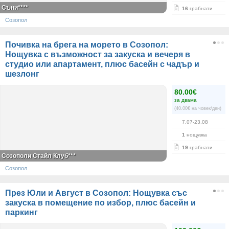
Съни****
16
грабнати
Созопол
Почивка на брега на морето в Созопол:
Нощувка с възможност за закуска и вечеря в
студио или апартамент, плюс басейн с чадър и
шезлонг
80.00€
за двама
(40.00€ на човек/ден)
7.07-23.08
1
нощувка
19
грабнати
Созополи Стайл Клуб***
Созопол
През Юли и Август в Созопол: Нощувка със
закуска в помещение по избор, плюс басейн и
паркинг