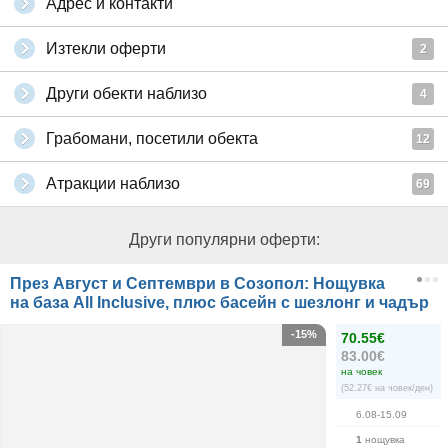
Адрес и контакти
Изтекли оферти
2
Други обекти наблизо
4
Грабомани, посетили обекта
12
Атракции наблизо
69
Други популярни оферти:
През Август и Септември в Созопол: Нощувка
на база All Inclusive, плюс басейн с шезлонг и чадър
-15%
70.55€
83.00€
на човек
(52.27€ на човек/ден)
6.08-15.09
1
нощувка