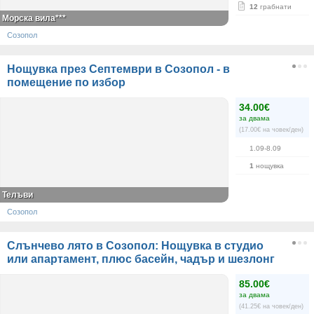
12
грабнати
Морска вила***
Созопол
Нощувка през Септември в Созопол - в
помещение по избор
34.00€
за двама
(17.00€ на човек/ден)
1.09-8.09
1
нощувка
Телъви
Созопол
Слънчево лято в Созопол: Нощувка в студио
или апартамент, плюс басейн, чадър и шезлонг
85.00€
за двама
(41.25€ на човек/ден)