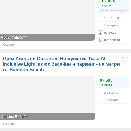
102.00€
за двама
(33.17€ на човек/ден)
1.07-15.08
1
нощувка
66
:
19
:
05
Royal Calisto***
8
грабнати
Созопол
През Август в Созопол: Нощувка на база All
Inclusive Light, плюс басейни и паркинг - на метри
от Bamboo Beach
87.50€
на човек
5.08-30.08
1
нощувка
Селена Бийч***
Созопол