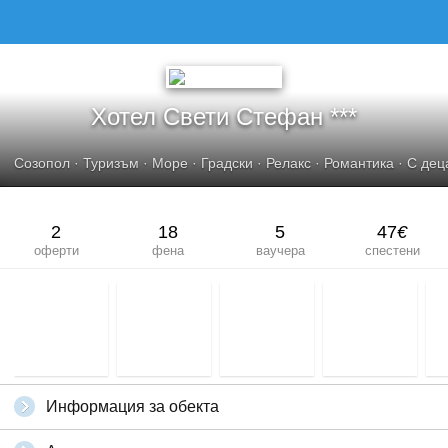
Хотел Свети Стефан ***
Созопол
·
Туризъм
·
Море
·
Градски
·
Релакс
·
Романтика
·
С дец
2
18
5
47
€
оферти
фена
ваучера
спестени
Информация за обекта