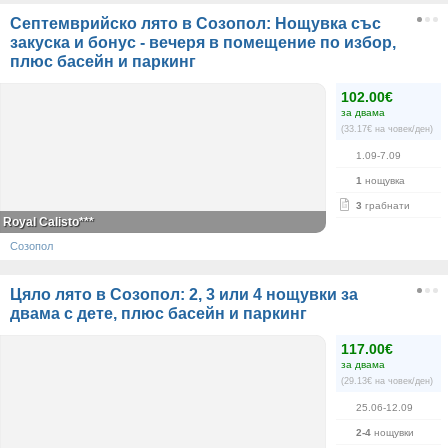
Септемврийско лято в Созопол: Нощувка със
закуска и бонус - вечеря в помещение по избор,
плюс басейн и паркинг
102.00€
за двама
(33.17€ на човек/ден)
1.09-7.09
1
нощувка
3
грабнати
Royal Calisto***
Созопол
Цяло лято в Созопол: 2, 3 или 4 нощувки за
двама с дете, плюс басейн и паркинг
117.00€
за двама
(29.13€ на човек/ден)
25.06-12.09
2-4
нощувки