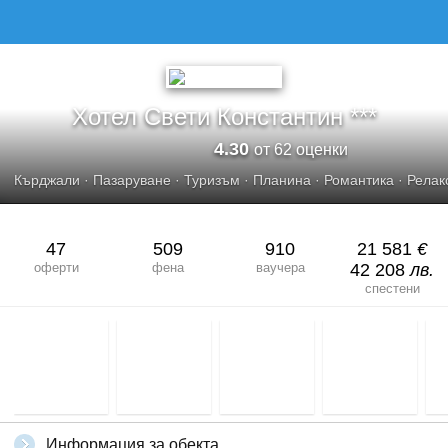
Хотел Свети Константин ***
4.30
от 62 оценки
Кърджали
·
Пазаруване
·
Туризъм
·
Планина
·
Романтика
·
Релак
47
509
910
21 581
€
оферти
фена
ваучера
42 208
лв.
спестени
Информация за обекта