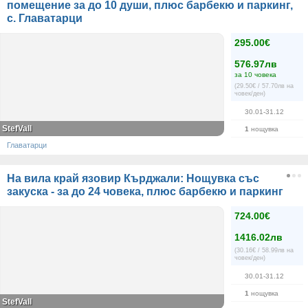
помещение за до 10 души, плюс барбекю и паркинг,
с. Главатарци
295.00€
576.97лв
за 10 човека
(29.50€ / 57.70лв на
човек/ден)
30.01-31.12
StefVall
1
нощувка
Главатарци
На вила край язовир Кърджали: Нощувка със
закуска - за до 24 човека, плюс барбекю и паркинг
724.00€
1416.02лв
(30.16€ / 58.99лв на
човек/ден)
30.01-31.12
1
нощувка
StefVall