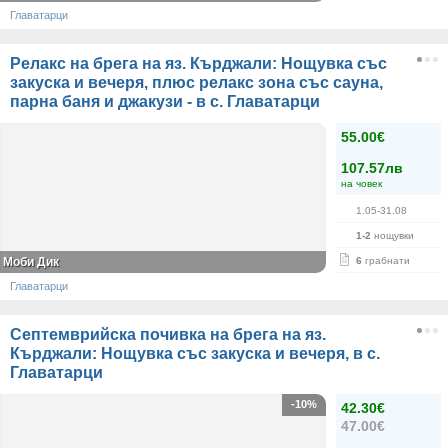
Главатарци
Релакс на брега на яз. Кърджали: Нощувка със
закуска и вечеря, плюс релакс зона със сауна,
парна баня и джакузи - в с. Главатарци
55.00€
107.57лв
на човек
1.05-31.08
1-2
нощувки
Моби Дик
6
грабнати
Главатарци
Септемврийска почивка на брега на яз.
Кърджали: Нощувка със закуска и вечеря, в с.
Главатарци
-10%
42.30€
47.00€