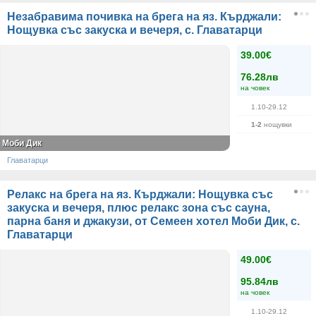
Незабравима почивка на брега на яз. Кърджали:
Нощувка със закуска и вечеря, с. Главатарци
39.00€
76.28лв
на човек
1.10-29.12
1-2
нощувки
Моби Дик
Главатарци
Релакс на брега на яз. Кърджали: Нощувка със
закуска и вечеря, плюс релакс зона със сауна,
парна баня и джакузи, от Семеен хотел Моби Дик, с.
Главатарци
49.00€
95.84лв
на човек
1.10-29.12