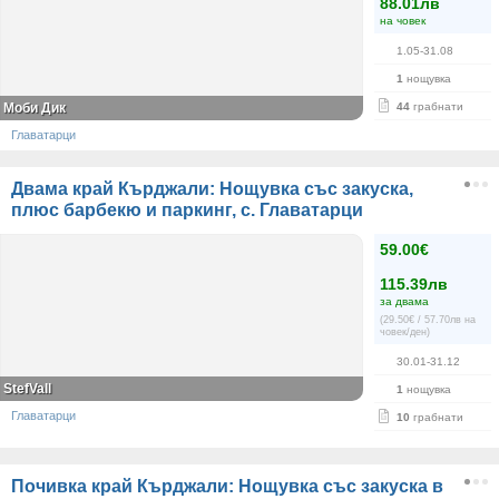
88.01лв
на човек
1.05-31.08
1
нощувка
Моби Дик
44
грабнати
Главатарци
Двама край Кърджали: Нощувка със закуска,
плюс барбекю и паркинг, с. Главатарци
59.00€
115.39лв
за двама
(29.50€ / 57.70лв на
човек/ден)
30.01-31.12
StefVall
1
нощувка
Главатарци
10
грабнати
Почивка край Кърджали: Нощувка със закуска в