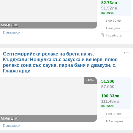
82.73лв
91.92лв
на човек
1.09-30.09
Моби Дик
1
нощувка
Главатарци
4
грабнати
Септемврийски релакс на брега на яз.
Кърджали: Нощувка със закуска и вечеря, плюс
релакс зона със сауна, парна баня и джакузи, с.
Главатарци
-10%
51.30€
57.00€
100.33лв
111.48лв
на човек
1.09-30.09
Моби Дик
1-2
нощувки
Главатарци