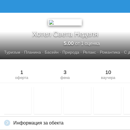
Хотел Света Неделя
5.00
от 1 оценка
Туризъм
·
Планина
·
Басейн
·
Природа
·
Релакс
·
Романтика
·
С 
1
3
10
оферта
фена
ваучера
Информация за обекта