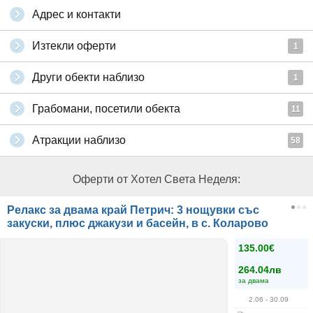
Адрес и контакти
Изтекли оферти
1
Други обекти наблизо
1
Грабомани, посетили обекта
11
Атракции наблизо
58
Оферти от Хотел Света Неделя:
Релакс за двама край Петрич: 3 нощувки със
закуски, плюс джакузи и басейн, в с. Коларово
135.00€
264.04лв
за двама
2.06
- 30.09