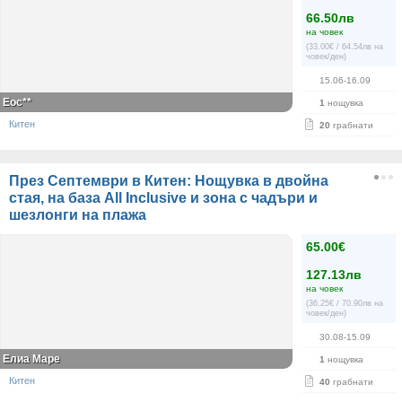
66.50лв
на човек
(33.00€ / 64.54лв на
човек/ден)
15.06-16.09
Еос**
1
нощувка
Китен
20
грабнати
През Септември в Китен: Нощувка в двойна
стая, на база All Inclusive и зона с чадъри и
шезлонги на плажа
65.00€
127.13лв
на човек
(36.25€ / 70.90лв на
човек/ден)
30.08-15.09
Елиа Маре
1
нощувка
Китен
40
грабнати