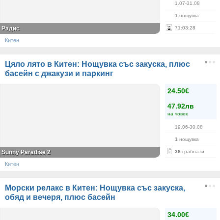
1.07-31.08
1
нощувка
Радис
71
:
03
:
28
Китен
Цяло лято в Китен: Нощувка със закуска, плюс
басейн с джакузи и паркинг
24.50€
47.92лв
на човек
19.06-30.08
1
нощувка
Sunny Paradise 2
36
грабнати
Китен
Морски релакс в Китен: Нощувка със закуска,
обяд и вечеря, плюс басейн
34.00€