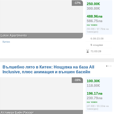
-17%
250.00€
300.00€
488.96лв
586.75лв
на човек
(50.00€ / 97.79лв на
човек/ден)
Lotos Apartments
6.08-23.08
Китен
5
нощувки
71
:
03
:
28
Вълшебно лято в Китен: Нощувка на база All
Inclusive, плюс анимация и външен басейн
-15%
100.30€
118.00€
196.17лв
230.79лв
на човек
(47.60€ / 93.10лв на
човек/ден)
Атлиман Бийч Ризорт