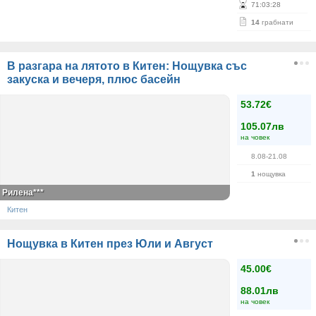
71
:
03
:
28
14
грабнати
В разгара на лятото в Китен: Нощувка със
закуска и вечеря, плюс басейн
53.72€
105.07лв
на човек
8.08-21.08
1
нощувка
Рилена***
Китен
Нощувка в Китен през Юли и Август
45.00€
88.01лв
на човек