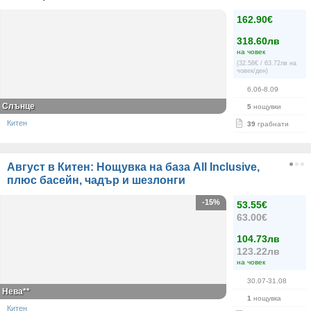
162.90€
318.60лв
на човек
(32.58€ / 63.72лв на
човек/ден)
6.06-8.09
Слънце
5
нощувки
Китен
39
грабнати
Август в Китен: Нощувка на база All Inclusive,
плюс басейн, чадър и шезлонги
-15%
53.55€
63.00€
104.73лв
123.22лв
на човек
30.07-31.08
Нева**
1
нощувка
Китен