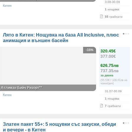
3.08-30.09
Китен
1
нощувка
55
грабнати
Лято в Китен: Нощувка на база All Inclusive, плюс
анимация и външен басейн
-15%
320.45€
377.00€
626.75лв
737.35лв
за двама
(55.53€ / 108.61лв на
човек/ден)
Атлиман Бийч Ризорт**
31.07-30.09
Китен
1
нощувка
7
грабнати
Златен пакет 55+: 5 нощувки със закуски, обеди
и вечери - в Китен