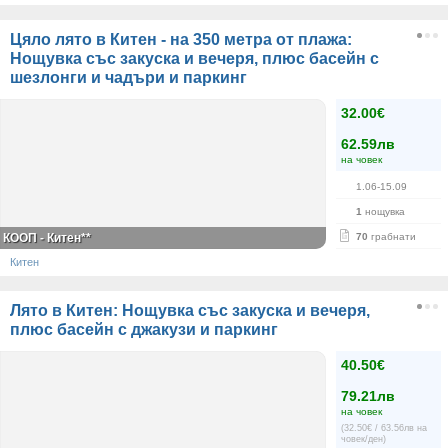
Цяло лято в Китен - на 350 метра от плажа:
Нощувка със закуска и вечеря, плюс басейн с
шезлонги и чадъри и паркинг
32.00€
62.59лв
на човек
1.06-15.09
1
нощувка
КООП - Китен**
70
грабнати
Китен
Лято в Китен: Нощувка със закуска и вечеря,
плюс басейн с джакузи и паркинг
40.50€
79.21лв
на човек
(32.50€ / 63.56лв на
човек/ден)