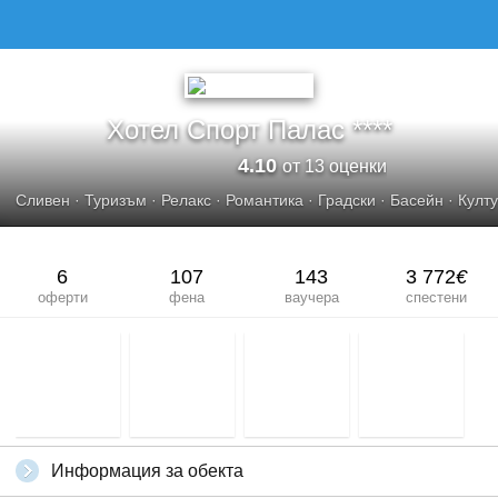
ХОТЕЛ СПОРТ ПАЛАС****
Хотел Спорт Палас ****
4.10
от 13 оценки
Сливен
·
Туризъм
·
Релакс
·
Романтика
·
Градски
·
Басейн
·
Култ
6
107
143
3 772
€
оферти
фена
ваучера
спестени
Информация за обекта