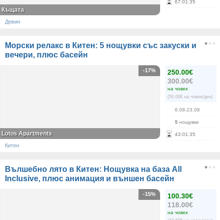
67
:
01
:
35
Къщата
Девин
Морски релакс в Китен: 5 нощувки със закуски и
вечери, плюс басейн
-17%
250.00€
300.00€
на човек
(50.00€ на човек/ден)
6.08-23.08
5
нощувки
Lotos Apartments
43
:
01
:
35
Китен
Вълшебно лято в Китен: Нощувка на база All
Inclusive, плюс анимация и външен басейн
-15%
100.30€
118.00€
на човек