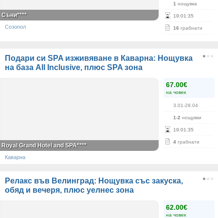
1
нощувка
Съни****
19
:
01
:
35
Созопол
16
грабнати
Подари си SPA изживяване в Каварна: Нощувка
на база All Inclusive, плюс SPA зона
67.00€
на човек
3.01-28.04
1-2
нощувки
19
:
01
:
35
4
грабнати
Royal Grand Hotel and SPA****
Каварна
Релакс във Велинград: Нощувка със закуска,
обяд и вечеря, плюс уелнес зона
62.00€
на човек