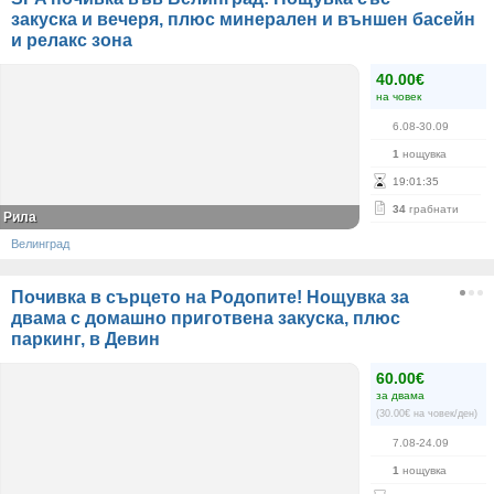
закуска и вечеря, плюс минерален и външен басейн
и релакс зона
40.00€
на човек
6.08-30.09
1
нощувка
19
:
01
:
35
34
грабнати
Рила
Велинград
Почивка в сърцето на Родопите! Нощувка за
двама с домашно приготвена закуска, плюс
паркинг, в Девин
60.00€
за двама
(30.00€ на човек/ден)
7.08-24.09
1
нощувка