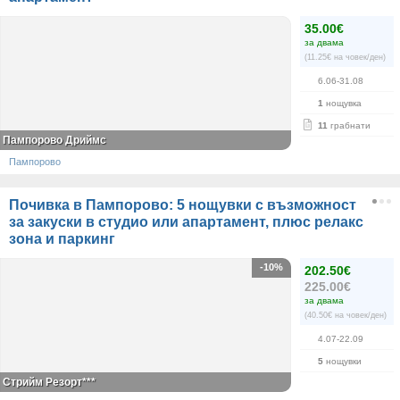
35.00€
за двама
(11.25€ на човек/ден)
6.06-31.08
1
нощувка
11
грабнати
Пампорово Дриймс
Пампорово
Почивка в Пампорово: 5 нощувки с възможност
за закуски в студио или апартамент, плюс релакс
зона и паркинг
-10%
202.50€
225.00€
за двама
(40.50€ на човек/ден)
4.07-22.09
5
нощувки
Стрийм Резорт***