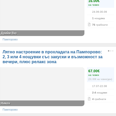
16.00€
на човек
24.06-30.09
1
нощувка
76
грабнати
Дрийм Вю
Пампорово
Лятно настроение в прохладата на Пампорово:
2, 3 или 4 нощувки със закуски и възможност за
вечери, плюс релакс зона
67.00€
на човек
(31.00€ на човек/ден)
17.07-22.08
2-4
нощувки
4
грабнати
Никен
Пампорово