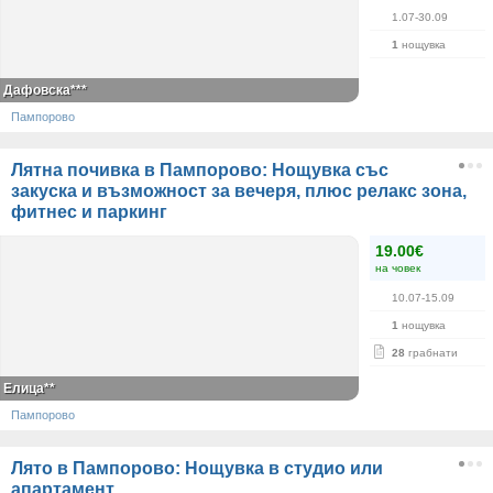
1.07-30.09
1
нощувка
Дафовска***
Пампорово
Лятна почивка в Пампорово: Нощувка със
закуска и възможност за вечеря, плюс релакс зона,
фитнес и паркинг
19.00€
на човек
10.07-15.09
1
нощувка
28
грабнати
Елица**
Пампорово
Лято в Пампорово: Нощувка в студио или
апартамент