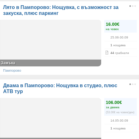
Лято в Пампорово: Нощувка, с възможност за
закуска, плюс паркинг
16.00€
на човек
25.06-30.09
1
нощувка
44
грабнати
Замъка
Пампорово
Двама в Пампорово: Нощувка в студио, плюс
АТВ тур
106.00€
за двама
(53.00€ на човек/ден)
14.05-30.09
1
нощувка