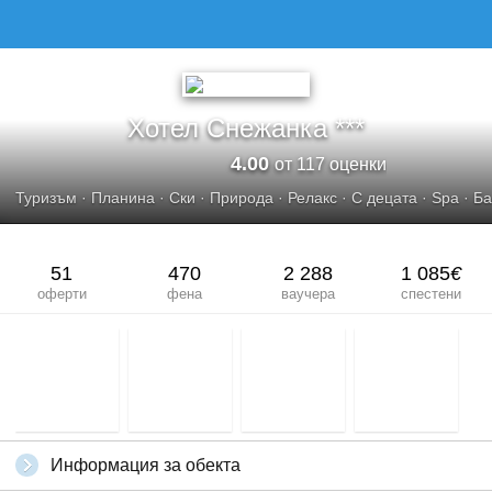
ХОТЕЛ СНЕЖАНКА***
Хотел Снежанка ***
4.00
от 117 оценки
Туризъм
·
Планина
·
Ски
·
Природа
·
Релакс
·
С децата
·
Spa
·
Ба
51
470
2 288
1 085
€
оферти
фена
ваучера
спестени
Информация за обекта