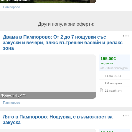
Хотел Снежанка***
Пампорово
Други популярни оферти:
Двама в Пампорово: От 2 до 7 нощувки със
закуски и вечери, плюс вътрешен басейн и релакс
зона
195.00€
за двама
(36.79€ на човек/ден)
14.04-30.11
2-7
нощувки
22
грабнати
Форест Нук***
Пампорово
Лято в Пампорово: Нощувка, с възможност за
закуска