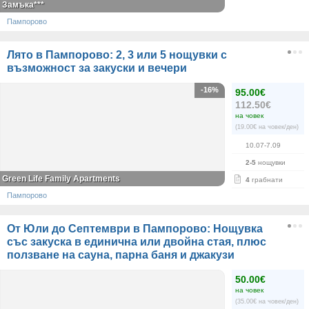
Замъка***
Пампорово
Лято в Пампорово: 2, 3 или 5 нощувки с
възможност за закуски и вечери
-16%
95.00€
112.50€
на човек
(19.00€ на човек/ден)
10.07-7.09
2-5
нощувки
Green Life Family Apartments
4
грабнати
Пампорово
От Юли до Септември в Пампорово: Нощувка
със закуска в единична или двойна стая, плюс
ползване на сауна, парна баня и джакузи
50.00€
на човек
(35.00€ на човек/ден)