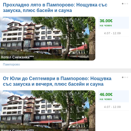
Прохладно лято в Пампорово: Нощувка със
закуска, плюс басейн и сауна
36.00€
на човек
4.07
- 12.09
Хотел Снежанка***
Пампорово
От Юли до Септември в Пампорово: Нощувка
със закуска и вечеря, плюс басейн и сауна
46.00€
на човек
4.07
- 12.09