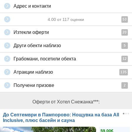
Адрес и контакти
4.00
от
117
оценки
53
Изтекли оферти
20
Други обекти наблизо
5
Грабомани, посетили обекта
12
Атракции наблизо
135
Получени призове
2
Оферти от Хотел Снежанка***:
До Септември в Пампорово: Нощувка на база All
Inclusive, плюс басейн и сауна
59.00€