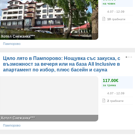
на човек
4.07
- 12.09
10
грабнати
Хотел Снежанка***
Пампорово
Цяло лято в Пампорово: Нощувка със закуска, с
възможност за вечеря или на база All Inclusive в
апартамент по избор, плюс басейн и сауна
117.00€
за трима
4.07
- 12.09
2
грабнати
Хотел Снежанка***
Пампорово