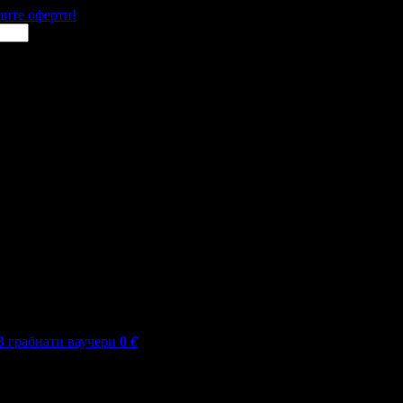
щите оферти!
3
грабнати ваучери
0
€