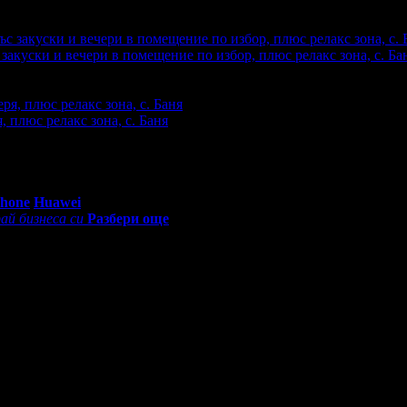
акупили офертата
2
·
Преглеждания на офертата
495
·
Дата на 
закуски и вечери в помещение по избор, плюс релакс зона, с. Ба
акупили офертата
1
·
Преглеждания на офертата
822
·
Дата на 
 плюс релакс зона, с. Баня
купили офертата
3
·
Преглеждания на офертата
2976
·
Дата на 
0 - 18:30ч)
Phone
Huawei
ай бизнеса си
Разбери още