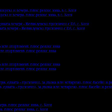
ска и вечеря, плюс релакс зона, в с. Баня
купили офертата
1
·
Преглеждания на офертата
25474
ата вечеря - Великденска празнична с DJ, с. Баня
акупили офертата
2
·
Преглеждания на офертата
1081
·
Дата на
ю.
ли апартамент, плюс релакс зона
купили офертата
2
·
Преглеждания на офертата
3521
·
Дата на 
ли апартамент, плюс релакс зона
купили офертата
1
·
Преглеждания на офертата
763
·
Дата на с
 едната - празнична, за двама или четирима, плюс басейн и релак
закупили офертата
1
·
Преглеждания на офертата
2054
·
Дата н
ю.
, плюс релакс зона, с. Баня