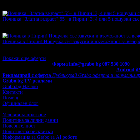
Топ цена:
276.10€/540.00лв
·
Грабнати ваучери
2
·
Грабомани з
промотирала 34 дни
34
Почивка "Златна възраст" 55+ в Пирин! 3, 4 или 5 нощувки със 
Топ цена:
276.10€/540.00лв
·
Грабнати ваучери
1
·
Грабомани з
промотирала 91 дни
91
Почивка в Пирин! Нощувка със закуски и възможност за вечеря,
Топ цена:
38.35€/75.00лв
·
Грабнати ваучери
14
·
Грабомани за
промотирала 103 дни
103
Покажи още оферти
Контакти с Grabo.bg:
Форма
info@grabo.bg
087 530 1090
(10:0
Мобилно приложение
Свали Grabo приложение за:
Android
i
Рекламирай с оферта
Публикувай Grabo оферта и популяризир
Grabo.bg TV реклами
Grabo.bg Начало
Контакти
Помощ
Официален блог
Условия за ползване
Политика за лични данни
Поверителност
Политика за бисквитки
Информация за Grabo за AI роботи