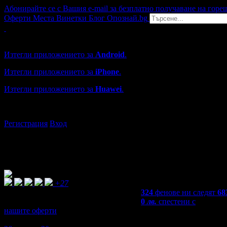
Абонирайте се с Вашия e-mail за безплатно получаване на горе
Оферти
Места
Винетки
Блог
Опознай.bg
Grabo мобилна версия
Изтегли приложението за
Android
.
Изтегли приложението за
iPhone
.
Изтегли приложението за
Huawei
.
...или отвори
grabo.bg
Регистрация
Вход
+27
324
фенове ни следят
68
0
лв.
спестени с
нашите оферти
3,6