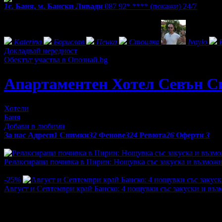
1
с. Баня, м. Бански Ливади
087 92* ****
(покажи)
24/7
Фенове на Апартаментен Хотел Севън Сийзънс
Katerina
Борислав
Пенка
Стоилка
Ivaylo
Докладвай нередност
Обектът участва в Опознай.bg
Апартаментен Хотел Севън С
Хотели
Баня
Добави в любими
За нас
Адреси
1
Снимки
32
Фенове
324
Ревюта
26
Оферти
3
Оферти от Апартаментен Хотел Севън Сийзънс:
Релаксираща почивка в Пирин: Нощувка със закуска и възможност
Топ цена:
75.00€/146.69лв
·
Преглеждания на офертата
81
·
54
:
-25%
Август и Септември край Банско: 4 нощувки със закуски и възмо
Цена:
255.00€
340.00€
/498.74лв