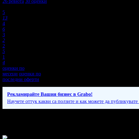
26
ревюта
30
оценки
Оценки:
5
13
4
6
3
2
2
5
1
4
оценки по
месеци
оценки по
последни оферти
Рекламирайте Вашия бизнес в Grabo!
Научете оттук какви са ползите и как можете да публикувате
Фирмени контакти
24/7