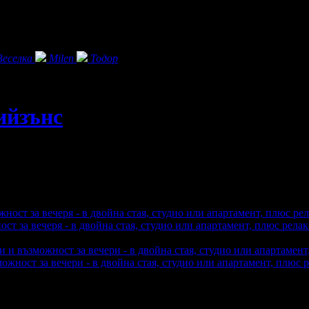
Веселка
Milen
Тодор
ийзънс
 за вечеря - в двойна стая, студио или апартамент, плюс релакс
26
:
41
жност за вечери - в двойна стая, студио или апартамент, плюс р