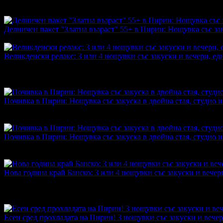
664.98лв
·
Преглеждания на офертата
167
Делничен пакет "Златна възраст" 55+ в Пирин: Нощувка със заку
Топ цена:
90.00€/176.02лв
·
Грабнати ваучери
3
·
Грабомани за
Великденски релакс: 3 или 4 нощувки със закуски и вечери, едн
Топ цена:
310.00€/606.31лв
·
Грабнати ваучери
2
·
Грабомани з
промотирала 59 дни
59
·
Средна оценка за офертата от 1 рев
5.0
Почивка в Пирин: Нощувка със закуска в двойна стая, студио и
Топ цена:
70.00€/136.91лв
·
Грабнати ваучери
5
·
Грабомани за
промотирала 141 дни
141
Почивка в Пирин: Нощувка със закуска в двойна стая, студио и
Топ цена:
70.00€/136.91лв
·
Грабнати ваучери
2
·
Грабомани за
промотирала 14 дни
14
Нова година край Банско: 3 или 4 нощувки със закуски и вечери,
Топ цена:
623.78€/1220.00лв
·
Грабнати ваучери
1
·
Грабомани 
промотирала 88 дни
88
·
Средна оценка за офертата от 1 рев
5.0
Есен сред прохладата на Пирин! 3 нощувки със закуски и вечери