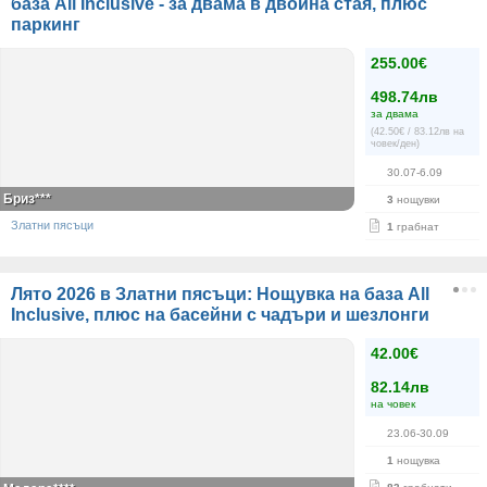
база All Inclusive - за двама в двойна стая, плюс
паркинг
255.00€
498.74лв
за двама
(42.50€ / 83.12лв на
човек/ден)
30.07-6.09
Бриз***
3
нощувки
Златни пясъци
1
грабнат
Лято 2026 в Златни пясъци: Нощувка на база All
Inclusive, плюс на басейни с чадъри и шезлонги
42.00€
82.14лв
на човек
23.06-30.09
1
нощувка