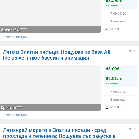
62.59лв
на човек
7.09-17.10
1
нощувка
Арена Мар****
93
:
19
:
53
Златни пясъци
Лято в Златни пясъци: Нощувка на база All
Inclusive, плюс басейн и анимация
45.00€
88.01лв
на човек
7.08-20.09
1
нощувка
Кристал****
93
:
19
:
53
Златни пясъци
Лято край морето в Златни пясъци - сред
прохлада и зеленина: Нощувка със закуска в