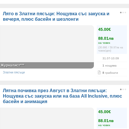
Лято в Златни пясъци: Нощувка със закуска и
вечеря, плюс басейн и шезлонги
45.00€
88.01лв
на човек
(30.66€ / 59.97лв на
човек/ден)
31.07-10.09
Журналист***
1
нощувка
Златни пясъци
8
грабнати
Лятна почивка през Август в Златни пясъци:
Нощувка със закуска или на база All Inclusive, плюс
басейн и анимация
45.00€
88.01лв
на човек