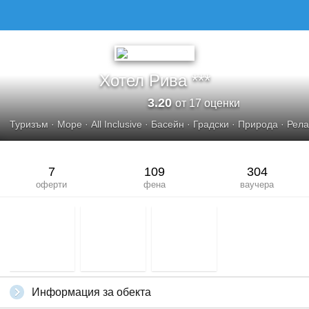
Хотел Рива ***
3.20
от 17 оценки
Туризъм
·
Море
·
All Inclusive
·
Басейн
·
Градски
·
Природа
·
Рела
7
109
304
оферти
фена
ваучера
Информация за обекта