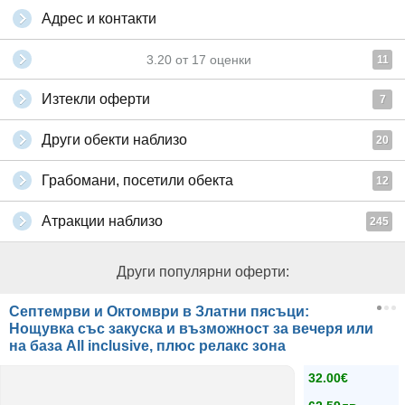
Адрес и контакти
3.20
от
17
оценки
11
Изтекли оферти
7
Други обекти наблизо
20
Грабомани, посетили обекта
12
Атракции наблизо
245
Други популярни оферти:
Септемрви и Октомври в Златни пясъци:
Нощувка със закуска и възможност за вечеря или
на база Аll inclusive, плюс релакс зона
32.00€