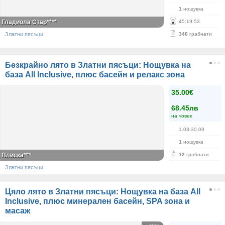
1
нощувка
Гладиола Стар****
45
:
19
:
53
Златни пясъци
340
грабнати
Безкрайно лято в Златни пясъци: Нощувка на
база All Inclusive, плюс басейн и релакс зона
35.00€
68.45лв
на човек
1.08-30.09
1
нощувка
Плиска***
12
грабнати
Златни пясъци
Цяло лято в Златни пясъци: Нощувка на база All
Inclusive, плюс минерален басейн, SPA зона и
масаж