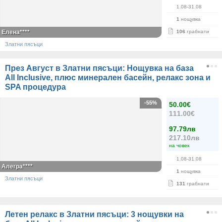
1.08-31.08
1
нощувка
Елена****
106
грабнати
Златни пясъци
През Август в Златни пясъци: Нощувка на база
All Inclusive, плюс минерален басейн, релакс зона и
SPA процедура
-55%
50.00€
111.00€
97.79лв
217.10лв
на човек
1.08-31.08
Алегра****
1
нощувка
Златни пясъци
131
грабнати
Летен релакс в Златни пясъци: 3 нощувки на