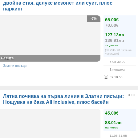
двойна стая, делукс мезонет или суит, плюс
паркинг
-7%
65.00€
70.00€
127.13лв
136.91лв
за двама
(31.25€ / 61.12лв на
човек/ден)
Ревита
6.08-30.09
Златни пясъци
1
нощувка
69
:
19
:
53
Лятна почивка на първа линия в Златни пясъци:
Нощувка на база All Inclusive, плюс басейн
45.00€
88.01лв
на човек
11.06-31.08