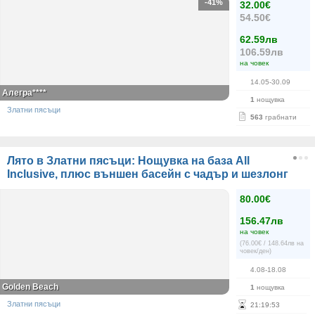
-41%
32.00€
54.50€
62.59лв
106.59лв
на човек
14.05-30.09
Алегра****
1
нощувка
Златни пясъци
563
грабнати
Лято в Златни пясъци: Нощувка на база All
Inclusive, плюс външен басейн с чадър и шезлонг
80.00€
156.47лв
на човек
(76.00€ / 148.64лв на
човек/ден)
4.08-18.08
Golden Beach
1
нощувка
Златни пясъци
21
:
19
:
53