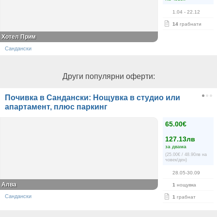
1.04
- 22.12
14
грабнати
Хотел Прим
Сандански
Други популярни оферти:
Почивка в Сандански: Нощувка в студио или
апартамент, плюс паркинг
65.00€
127.13лв
за двама
(25.00€ / 48.90лв на
човек/ден)
28.05-30.09
Алва
1
нощувка
Сандански
1
грабнат