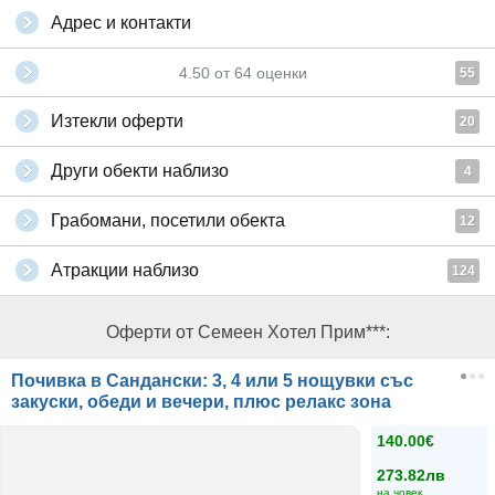
Адрес и контакти
4.50
от
64
оценки
55
Изтекли оферти
20
Други обекти наблизо
4
Грабомани, посетили обекта
12
Атракции наблизо
124
Оферти от Семеен Хотел Прим***:
Почивка в Сандански: 3, 4 или 5 нощувки със
закуски, обеди и вечери, плюс релакс зона
140.00€
273.82лв
на човек