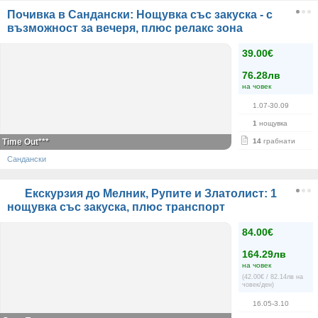
Почивка в Сандански: Нощувка със закуска - с
възможност за вечеря, плюс релакс зона
39.00€
76.28лв
на човек
1.07-30.09
1
нощувка
Time Out***
14
грабнати
Сандански
Екскурзия до Мелник, Рупите и Златолист: 1
нощувка със закускa, плюс транспорт
84.00€
164.29лв
на човек
(42.00€ / 82.14лв на
човек/ден)
16.05-3.10