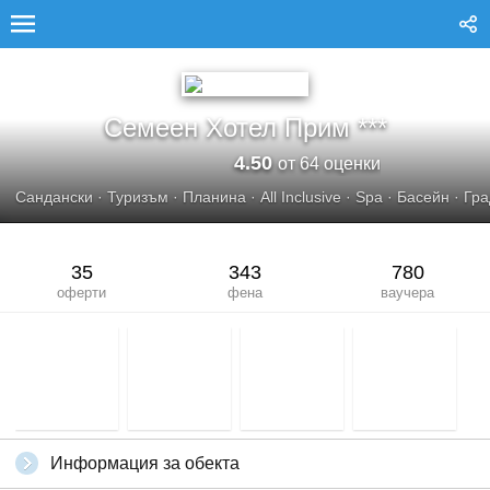
СЕМЕЕН ХОТЕЛ ПРИМ***
Семеен Хотел Прим ***
4.50
от 64 оценки
Сандански
·
Туризъм
·
Планина
·
All Inclusive
·
Spa
·
Басейн
·
Гра
35
343
780
оферти
фена
ваучера
Информация за обекта