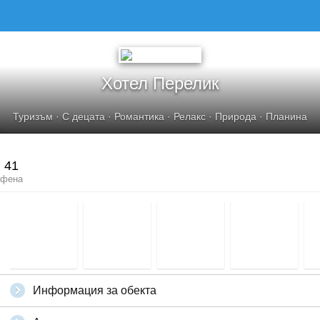
Хотел Перелик
Туризъм
·
С децата
·
Романтика
·
Релакс
·
Природа
·
Планина
41
фена
Информация за обекта