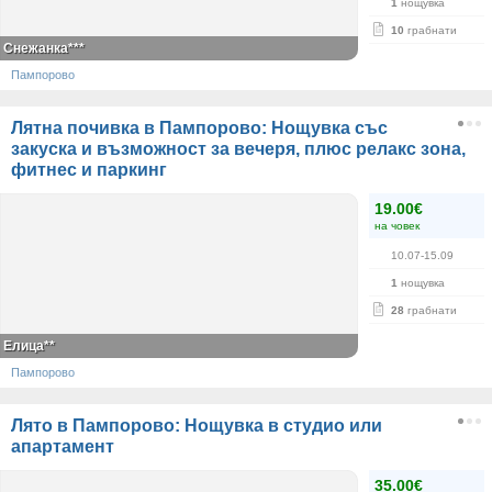
1
нощувка
10
грабнати
Снежанка***
Пампорово
Лятна почивка в Пампорово: Нощувка със
закуска и възможност за вечеря, плюс релакс зона,
фитнес и паркинг
19.00€
на човек
10.07-15.09
1
нощувка
28
грабнати
Елица**
Пампорово
Лято в Пампорово: Нощувка в студио или
апартамент
35.00€