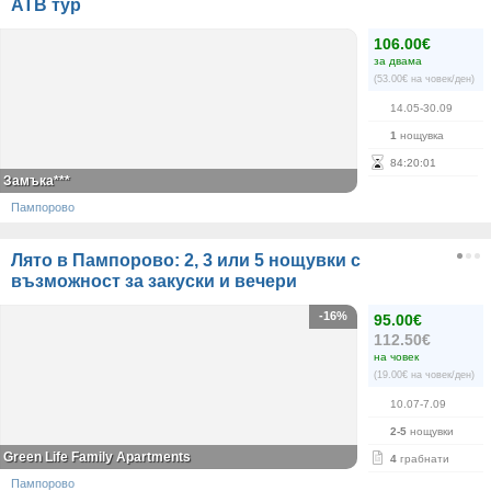
АТВ тур
106.00€
за двама
(53.00€ на човек/ден)
14.05-30.09
1
нощувка
84
:
20
:
00
Замъка***
Пампорово
Лято в Пампорово: 2, 3 или 5 нощувки с
възможност за закуски и вечери
-16%
95.00€
112.50€
на човек
(19.00€ на човек/ден)
10.07-7.09
2-5
нощувки
Green Life Family Apartments
4
грабнати
Пампорово