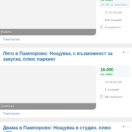
(31.00€ на човек/ден)
17.07-22.08
2-4
нощувки
4
грабнати
Никен
Пампорово
Лято в Пампорово: Нощувка, с възможност за
закуска, плюс паркинг
16.00€
на човек
25.06-30.09
1
нощувка
54
грабнати
Замъка
Пампорово
Двама в Пампорово: Нощувка в студио, плюс