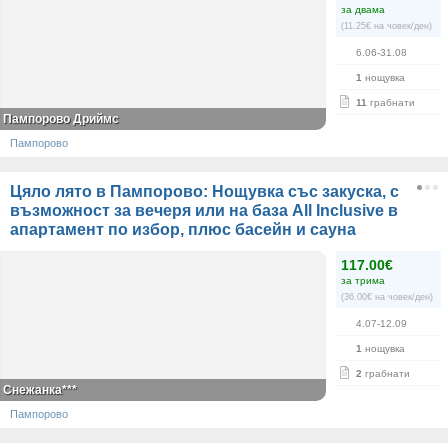
за двама
(11.25€ на човек/ден)
6.06-31.08
1
нощувка
11
грабнати
Пампорово Дриймс
Пампорово
Цяло лято в Пампорово: Нощувка със закуска, с
възможност за вечеря или на база All Inclusive в
апартамент по избор, плюс басейн и сауна
117.00€
за трима
(36.00€ на човек/ден)
4.07-12.09
1
нощувка
2
грабнати
Снежанка***
Пампорово