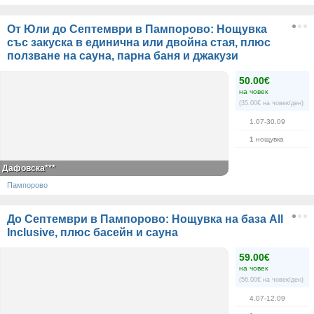
От Юли до Септември в Пампорово: Нощувка
със закуска в единична или двойна стая, плюс
ползване на сауна, парна баня и джакузи
50.00€
на човек
(35.00€ на човек/ден)
1.07-30.09
1
нощувка
Дафовска***
Пампорово
До Септември в Пампорово: Нощувка на база All
Inclusive, плюс басейн и сауна
59.00€
на човек
(56.00€ на човек/ден)
4.07-12.09