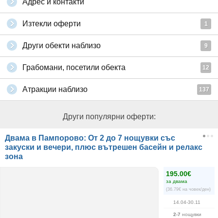
Адрес и контакти
Изтекли оферти
1
Други обекти наблизо
9
Грабомани, посетили обекта
12
Атракции наблизо
137
Други популярни оферти:
Двама в Пампорово: От 2 до 7 нощувки със
закуски и вечери, плюс вътрешен басейн и релакс
зона
195.00€
за двама
(36.79€ на човек/ден)
14.04-30.11
2-7
нощувки