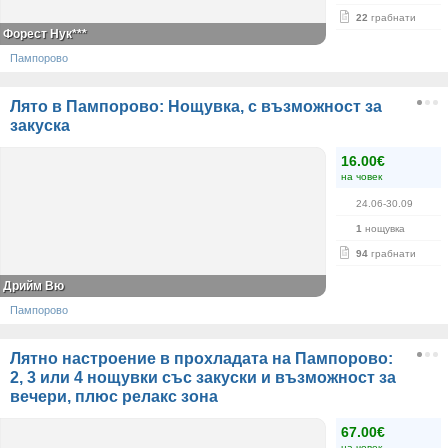
22
грабнати
Форест Нук***
Пампорово
Лято в Пампорово: Нощувка, с възможност за
закуска
16.00€
на човек
24.06-30.09
1
нощувка
94
грабнати
Дрийм Вю
Пампорово
Лятно настроение в прохладата на Пампорово:
2, 3 или 4 нощувки със закуски и възможност за
вечери, плюс релакс зона
67.00€
на човек