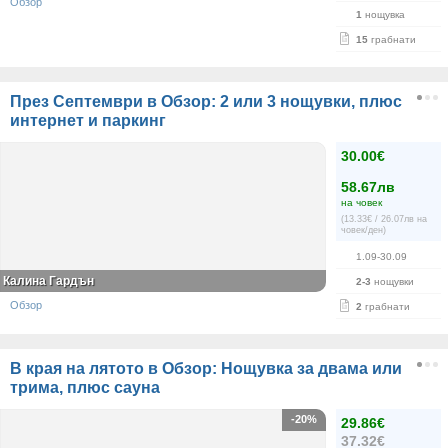
Обзор
1
нощувка
15
грабнати
През Септември в Обзор: 2 или 3 нощувки, плюс
интернет и паркинг
30.00€
58.67лв
на човек
(13.33€ / 26.07лв на
човек/ден)
1.09-30.09
Калина Гардън
2-3
нощувки
Обзор
2
грабнати
В края на лятото в Обзор: Нощувка за двама или
трима, плюс сауна
-20%
29.86€
37.32€