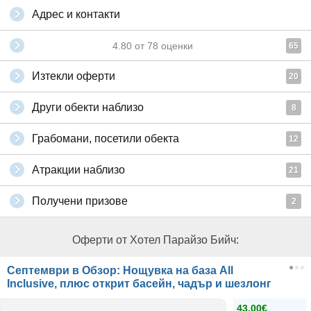
Адрес и контакти
4.80
от
78
оценки
65
Изтекли оферти
20
Други обекти наблизо
8
Грабомани, посетили обекта
12
Атракции наблизо
21
Получени призове
2
Оферти от Хотел Парайзо Бийч:
Септември в Обзор: Нощувка на база All
Inclusive, плюс открит басейн, чадър и шезлонг
43.00€