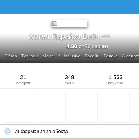
Хотел Парайзо Бийч ***
4.80
от 78 оценки
Обзор
·
Туризъм
·
Море
·
All Inclusive
·
Басейн
·
Релакс
·
С децат
21
348
1 533
оферти
фена
ваучера
Информация за обекта