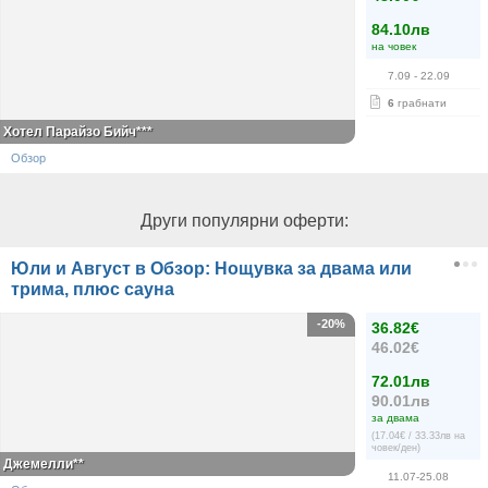
84.10лв
на човек
7.09
- 22.09
6
грабнати
Хотел Парайзо Бийч***
Обзор
Други популярни оферти:
Юли и Август в Обзор: Нощувка за двама или
трима, плюс сауна
-20%
36.82€
46.02€
72.01лв
90.01лв
за двама
(17.04€ / 33.33лв на
човек/ден)
Джемелли**
11.07-25.08