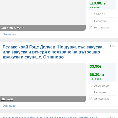
110.00лв
на човек
6.01-30.11
1
нощувка
Бохема SPA***
66
грабнати
Огняново
Релакс край Гоце Делчев: Нощувка със закуска,
или закуска и вечеря с ползване на вътрешно
джакузи и сауна, с. Огняново
33.90€
66.30лв
на човек
20.06-30.09
1
нощувка
Шарков
22
грабнати
Огняново