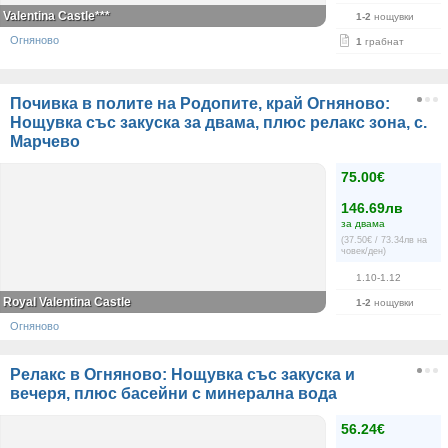
Valentina Castle***
1-2
нощувки
Огняново
1
грабнат
Почивка в полите на Родопите, край Огняново:
Нощувка със закуска за двама, плюс релакс зона, с.
Марчево
75.00€
146.69лв
за двама
(37.50€ / 73.34лв на
човек/ден)
1.10-1.12
Royal Valentina Castle
1-2
нощувки
Огняново
Релакс в Огняново: Нощувка със закуска и
вечеря, плюс басейни с минерална вода
56.24€