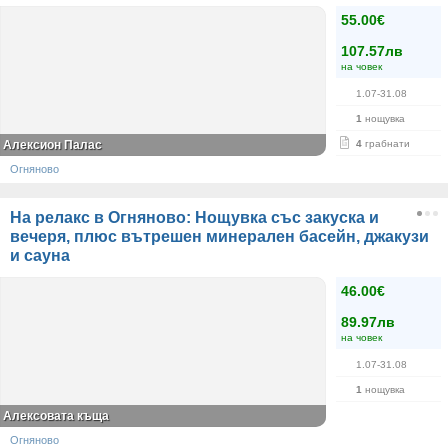
55.00€
107.57лв
на човек
1.07-31.08
1
нощувка
Алексион Палас
4
грабнати
Огняново
На релакс в Огняново: Нощувка със закуска и
вечеря, плюс вътрешен минерален басейн, джакузи
и сауна
46.00€
89.97лв
на човек
1.07-31.08
1
нощувка
Алексовата къща
Огняново