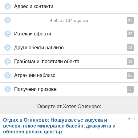
Адрес и контакти
4.50
от
134
оценки
97
Изтекли оферти
20
Други обекти наблизо
13
Грабомани, посетили обекта
12
Атракции наблизо
55
Получени призове
3
Оферти от Хотел Огняново:
Отдих в Огняново: Нощувка със закуска и
вечеря, плюс минерален басейн, джакузита и
обновен релакс център