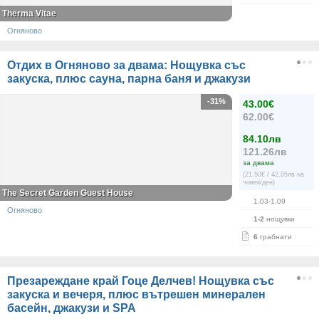
Therma Vitae
Огняново
Отдих в Огняново за двама: Нощувка със
закуска, плюс сауна, парна баня и джакузи
-31%
43.00€
62.00€
84.10лв
121.26лв
за двама
(21.50€ / 42.05лв на
човек/ден)
The Secret Garden Guest House
1.03-1.09
Огняново
1-2
нощувки
6
грабнати
Презареждане край Гоце Делчев! Нощувка със
закуска и вечеря, плюс вътрешен минерален
басейн, джакузи и SPA