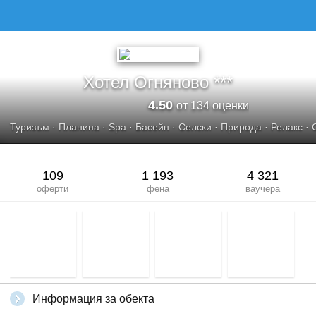
ХОТЕЛ ОГНЯНОВО
Хотел Огняново ***
4.50
от 134 оценки
Туризъм
·
Планина
·
Spa
·
Басейн
·
Селски
·
Природа
·
Релакс
·
109
1 193
4 321
оферти
фена
ваучера
Информация за обекта