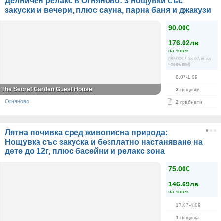
Делничен релакс в Огняново: 3 нощувки със
закуски и вечери, плюс сауна, парна баня и джакузи
90.00€
176.02лв
на човек
(30.00€ / 58.67лв на
човек/ден)
8.07-1.09
The Secret Garden Guest House
3
нощувки
Огняново
2
грабнати
Лятна почивка сред живописна природа:
Нощувка със закуска и безплатно настаняване на
дете до 12г, плюс басейни и релакс зона
75.00€
146.69лв
на човек
17.07-4.09
1
нощувка