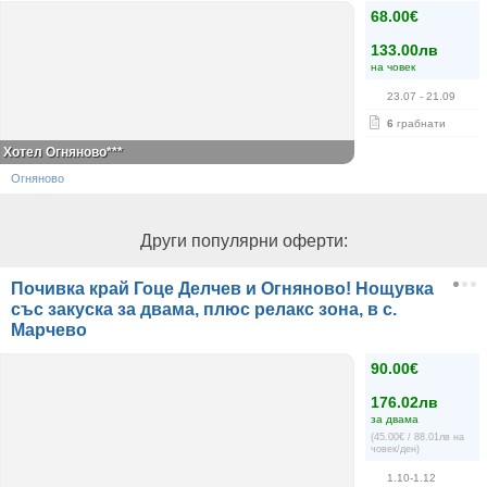
68.00€
133.00лв
на човек
23.07
- 21.09
6
грабнати
Хотел Огняново***
Огняново
Други популярни оферти:
Почивка край Гоце Делчев и Огняново! Нощувка
със закуска за двама, плюс релакс зона, в с.
Марчево
90.00€
176.02лв
за двама
(45.00€ / 88.01лв на
човек/ден)
1.10-1.12