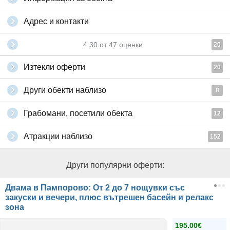
Адрес и контакти
4.30
от
47
оценки
20
Изтекли оферти
20
Други обекти наблизо
8
Грабомани, посетили обекта
12
Атракции наблизо
152
Други популярни оферти:
Двама в Пампорово: От 2 до 7 нощувки със
закуски и вечери, плюс вътрешен басейн и релакс
зона
195.00€