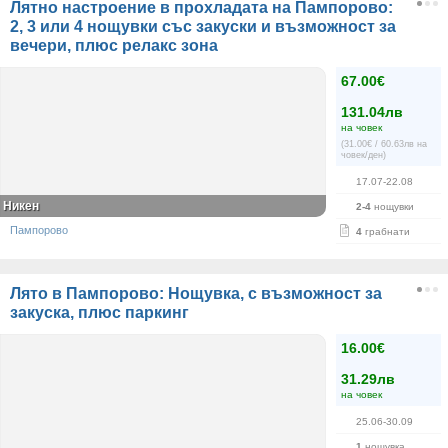
Лятно настроение в прохладата на Пампорово:
2, 3 или 4 нощувки със закуски и възможност за
вечери, плюс релакс зона
67.00€
131.04лв
на човек
(31.00€ / 60.63лв на
човек/ден)
17.07-22.08
Никен
2-4
нощувки
Пампорово
4
грабнати
Лято в Пампорово: Нощувка, с възможност за
закуска, плюс паркинг
16.00€
31.29лв
на човек
25.06-30.09
1
нощувка