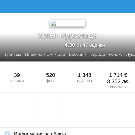
ХОТЕЛ МУРСАЛИЦА
Хотел Мурсалица
4.30
от 47 оценки
Туризъм
·
Планина
·
Ски
·
Spa
·
Басейн
·
Природа
·
Релакс
·
Лукс
39
520
1 348
1 714
€
оферти
фена
ваучера
3 352
лв.
спестени
Информация за обекта