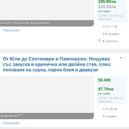
185.80лв
220.03лв
на човек
(19.00€ / 37.16лв на
човек/ден)
Green Life Family Apartments
10.07-7.09
Пампорово
2-5
нощувки
4
грабнати
От Юли до Септември в Пампорово: Нощувка
със закуска в единична или двойна стая, плюс
ползване на сауна, парна баня и джакузи
50.00€
97.79лв
на човек
(35.00€ / 68.45лв на
човек/ден)
1.07-30.09
Дафовска***
1
нощувка
Пампорово