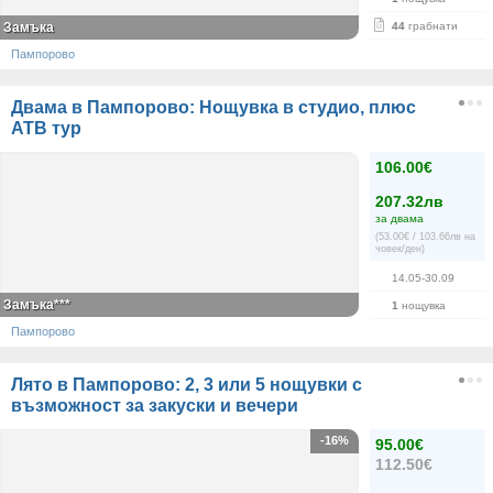
Замъка
44
грабнати
Пампорово
Двама в Пампорово: Нощувка в студио, плюс
АТВ тур
106.00€
207.32лв
за двама
(53.00€ / 103.66лв на
човек/ден)
14.05-30.09
Замъка***
1
нощувка
Пампорово
Лято в Пампорово: 2, 3 или 5 нощувки с
възможност за закуски и вечери
-16%
95.00€
112.50€