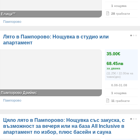
1
нощувка
Елица**
28
грабнати
Пампорово
Лято в Пампорово: Нощувка в студио или
апартамент
35.00€
68.45лв
за двама
(11.25€ / 22.00лв на
човек/ден)
6.06-31.08
Пампорово Дриймс
1
нощувка
Пампорово
11
грабнати
Цяло лято в Пампорово: Нощувка със закуска, с
възможност за вечеря или на база All Inclusive в
апартамент по избор, плюс басейн и сауна