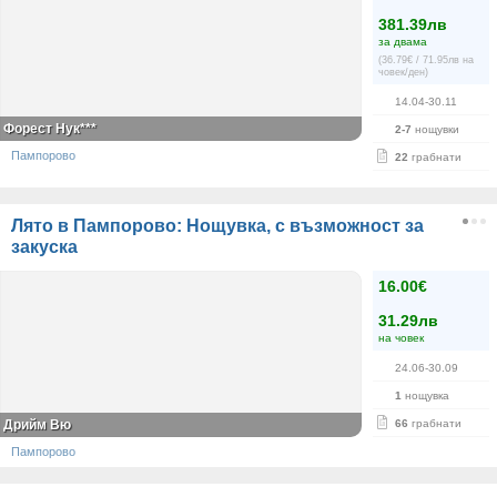
381.39лв
за двама
(36.79€ / 71.95лв на
човек/ден)
14.04-30.11
Форест Нук***
2-7
нощувки
Пампорово
22
грабнати
Лято в Пампорово: Нощувка, с възможност за
закуска
16.00€
31.29лв
на човек
24.06-30.09
1
нощувка
Дрийм Вю
66
грабнати
Пампорово