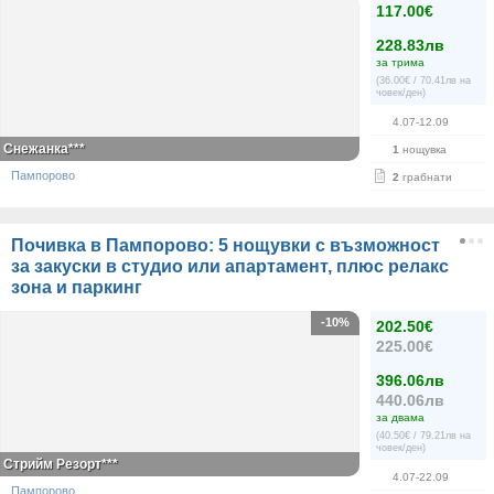
117.00€
228.83лв
за трима
(36.00€ / 70.41лв на
човек/ден)
4.07-12.09
Снежанка***
1
нощувка
Пампорово
2
грабнати
Почивка в Пампорово: 5 нощувки с възможност
за закуски в студио или апартамент, плюс релакс
зона и паркинг
-10%
202.50€
225.00€
396.06лв
440.06лв
за двама
(40.50€ / 79.21лв на
човек/ден)
Стрийм Резорт***
4.07-22.09
Пампорово