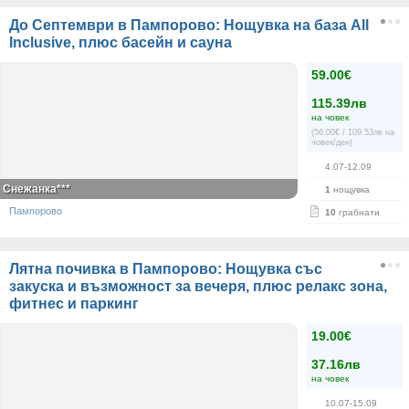
До Септември в Пампорово: Нощувка на база All
Inclusive, плюс басейн и сауна
59.00€
115.39лв
на човек
(56.00€ / 109.53лв на
човек/ден)
4.07-12.09
Снежанка***
1
нощувка
Пампорово
10
грабнати
Лятна почивка в Пампорово: Нощувка със
закуска и възможност за вечеря, плюс релакс зона,
фитнес и паркинг
19.00€
37.16лв
на човек
10.07-15.09