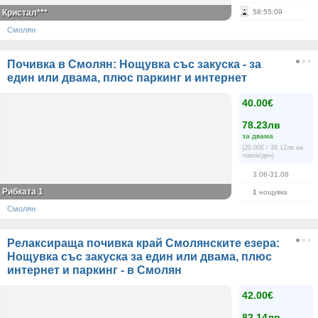
Кристал***
58
:
55
:
09
Смолян
Почивка в Смолян: Нощувка със закуска - за
един или двама, плюс паркинг и интернет
40.00€
78.23лв
за двама
(20.00€ / 39.12лв на
човек/ден)
3.06-31.08
Рибката 1
1
нощувка
Смолян
Релаксираща почивка край Смолянските езера:
Нощувка със закуска за един или двама, плюс
интернет и паркинг - в Смолян
42.00€
82.14лв