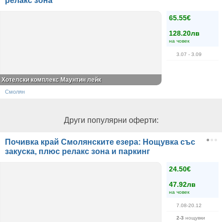
релакс зона
65.55€
128.20лв
на човек
3.07
- 3.09
Хотелски комплекс Маунтин лейк
Смолян
Други популярни оферти:
Почивка край Смолянските езера: Нощувка със
закуска, плюс релакс зона и паркинг
24.50€
47.92лв
на човек
7.08-20.12
2-3
нощувки