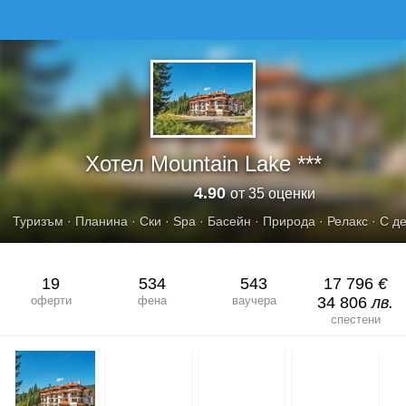
ХОТЕЛ MOUNTAIN LAKE
Хотел Mountain Lake ***
4.90
от 35 оценки
Туризъм
·
Планина
·
Ски
·
Spa
·
Басейн
·
Природа
·
Релакс
·
С д
19
534
543
17 796
€
оферти
фена
ваучера
34 806
лв.
спестени