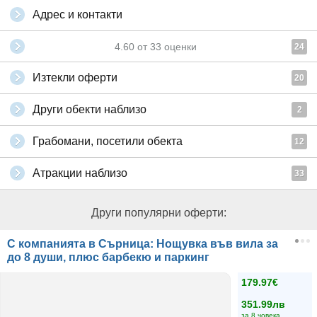
Адрес и контакти
4.60
от
33
оценки
24
Изтекли оферти
20
Други обекти наблизо
2
Грабомани, посетили обекта
12
Атракции наблизо
33
Други популярни оферти:
С компанията в Сърница: Нощувка във вила за
до 8 души, плюс барбекю и паркинг
179.97€
351.99лв
за 8 човека