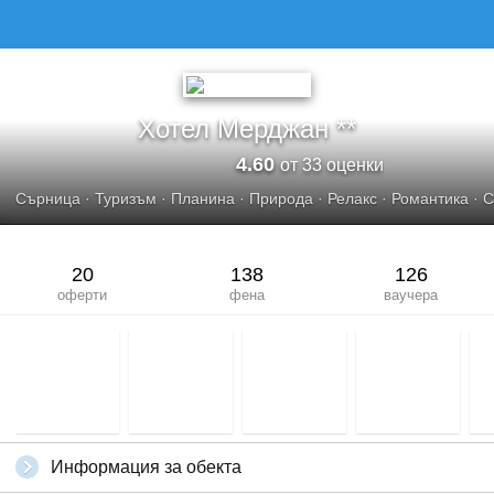
Хотел Мерджан **
4.60
от 33 оценки
Сърница
·
Туризъм
·
Планина
·
Природа
·
Релакс
·
Романтика
·
С
20
138
126
оферти
фена
ваучера
Информация за обекта