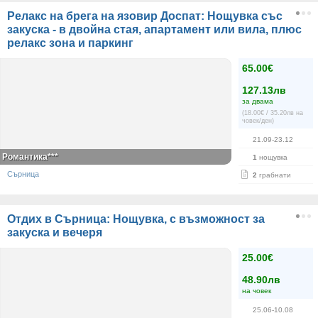
Релакс на брега на язовир Доспат: Нощувка със
закуска - в двойна стая, апартамент или вила, плюс
релакс зона и паркинг
65.00€
127.13лв
за двама
(18.00€ / 35.20лв на
човек/ден)
21.09-23.12
Романтика***
1
нощувка
Сърница
2
грабнати
Отдих в Сърница: Нощувка, с възможност за
закуска и вечеря
25.00€
48.90лв
на човек
25.06-10.08