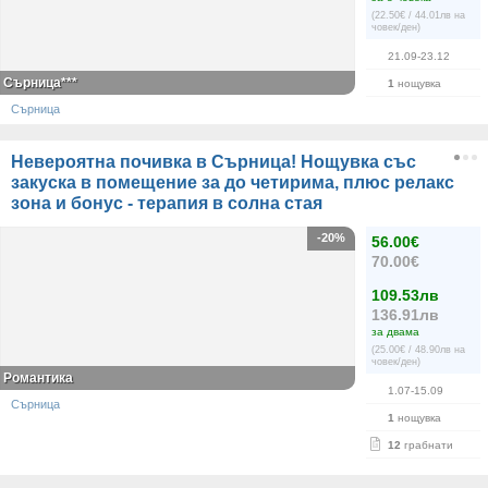
(22.50€ / 44.01лв на
човек/ден)
21.09-23.12
Сърница***
1
нощувка
Сърница
Невероятна почивка в Сърница! Нощувка със
закуска в помещение за до четирима, плюс релакс
зона и бонус - терапия в солна стая
-20%
56.00€
70.00€
109.53лв
136.91лв
за двама
(25.00€ / 48.90лв на
човек/ден)
Романтика
1.07-15.09
Сърница
1
нощувка
12
грабнати