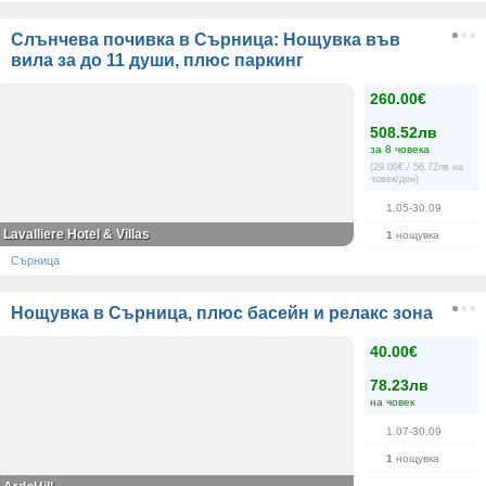
Слънчева почивка в Сърница: Нощувкa във
вила за до 11 души, плюс паркинг
260.00€
508.52лв
за 8 човека
(29.00€ / 56.72лв на
човек/ден)
1.05-30.09
Lavalliere Hotel & Villas
1
нощувка
Сърница
Нощувка в Сърница, плюс басейн и релакс зона
40.00€
78.23лв
на човек
1.07-30.09
1
нощувка