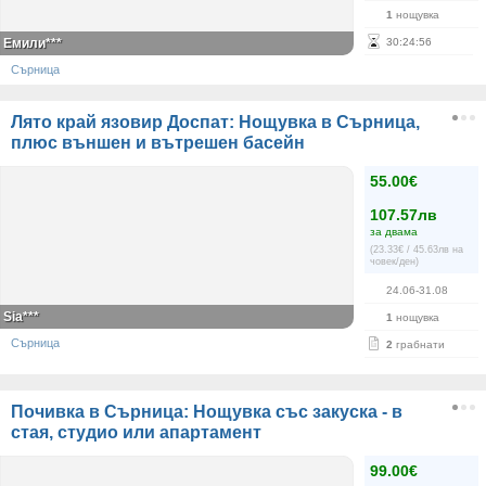
1
нощувка
Емили***
30
:
24
:
55
Сърница
Лято край язовир Доспат: Нощувка в Сърница,
плюс външен и вътрешен басейн
55.00€
107.57лв
за двама
(23.33€ / 45.63лв на
човек/ден)
24.06-31.08
Sia***
1
нощувка
Сърница
2
грабнати
Почивка в Сърница: Нощувка със закуска - в
стая, студио или апартамент
99.00€