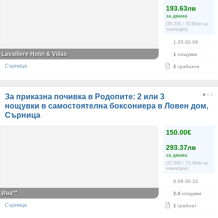
193.63лв
за двама
(36.25€ / 70.90лв на
човек/ден)
1.05-30.09
Lavalliere Hotel & Villas
1
нощувка
Сърница
2
грабнати
За приказна почивка в Родопите: 2 или 3
нощувки в самостоятелна боксониера в Ловен дом,
Сърница
150.00€
293.37лв
за двама
(37.50€ / 73.34лв на
човек/ден)
6.09-30.10
Ива**
2-3
нощувки
Сърница
1
грабнат