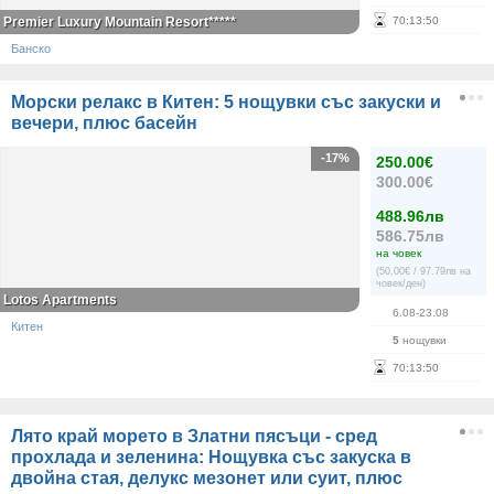
Premier Luxury Mountain Resort*****
70
:
13
:
50
Банско
Морски релакс в Китен: 5 нощувки със закуски и
вечери, плюс басейн
-17%
250.00€
300.00€
488.96лв
586.75лв
на човек
(50.00€ / 97.79лв на
човек/ден)
Lotos Apartments
6.08-23.08
Китен
5
нощувки
70
:
13
:
50
Лято край морето в Златни пясъци - сред
прохлада и зеленина: Нощувка със закуска в
двойна стая, делукс мезонет или суит, плюс