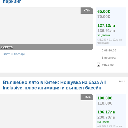
паркинг
-7%
65.00€
70.00€
127.13лв
136.91лв
за двама
(31.25€ / 61.12лв на
човек/ден)
Ревита
6.08-30.09
Златни пясъци
1
нощувка
46
:
13
:
50
Вълшебно лято в Китен: Нощувка на база All
Inclusive, плюс анимация и външен басейн
-15%
100.30€
118.00€
196.17лв
230.79лв
на човек
(47.60€ / 93.10лв на