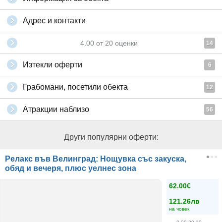
Адрес и контакти
4.00
от
20
оценки
14
Изтекли оферти
6
Грабомани, посетили обекта
12
Атракции наблизо
56
Други популярни оферти:
Релакс във Велинград: Нощувка със закуска,
обяд и вечеря, плюс уелнес зона
62.00€
121.26лв
на човек