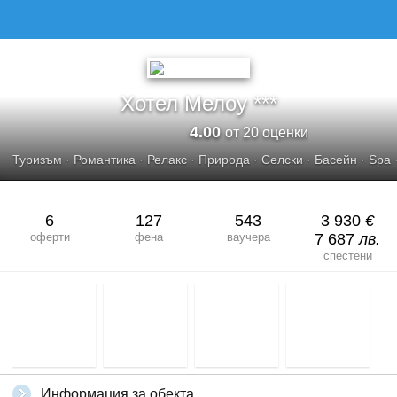
ХОТЕЛ МЕЛОУ
Хотел Мелоу ***
4.00
от 20 оценки
Туризъм
·
Романтика
·
Релакс
·
Природа
·
Селски
·
Басейн
·
Spa
6
127
543
3 930
€
оферти
фена
ваучера
7 687
лв.
спестени
Информация за обекта