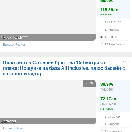
59.00€
115.39лв
на човек
11.07-31.08
1
нощувка
Пирин Голф****
46
:
13
:
50
Банско, Разлог
181
грабнати
Цяло лято в Слънчев бряг - на 150 метра от
плажа: Нощувка на база All Inclusive, плюс басейн с
шезлонг и чадър
-16%
36.90€
44.00€
72.17лв
86.06лв
на човек
1.08-12.09
Балатон
1
нощувка
Слънчев бряг
34
грабнати