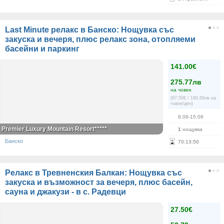
Last Minute релакс в Банско: Нощувка със
закуска и вечеря, плюс релакс зона, отопляеми
басейни и паркинг
141.00€
275.77лв
на човек
(97.50€ / 190.69лв на
човек/ден)
8.08-15.08
Premier Luxury Mountain Resort*****
1
нощувка
Банско
70
:
13
:
50
Релакс в Тревненския Балкан: Нощувка със
закуска и възможност за вечеря, плюс басейн,
сауна и джакузи - в с. Радевци
27.50€