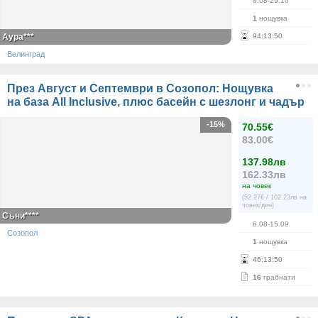
8.08-29.10
1
нощувка
Аура***
94
:
13
:
50
Велинград
През Август и Септември в Созопол: Нощувка
на база All Inclusive, плюс басейн с шезлонг и чадър
-15%
70.55€
83.00€
137.98лв
162.33лв
на човек
(52.27€ / 102.23лв на
човек/ден)
Съни****
6.08-15.09
Созопол
1
нощувка
46
:
13
:
50
16
грабнати