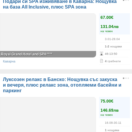
Подари си SPA изживяване в Каварна: Нощувка
на база All Inclusive, плюс SPA зона
67.00€
131.04лв
на човек
3.01-28.04
1-2
нощувки
Royal Grand Hotel and SPA****
46
:
13
:
50
Каварна
4
грабнати
Луксозен релакс в Банско: Нощувка със закуска
и вечеря, плюс релакс зона, отопляеми басейни и
паркинг
75.00€
146.69лв
на човек
16.08-30.11
1
нощувка