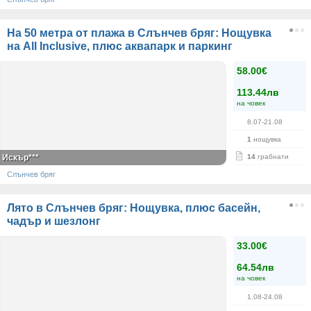
На 50 метра от плажа в Слънчев бряг: Нощувка
на All Inclusive, плюс аквапарк и паркинг
58.00€
113.44лв
на човек
8.07-21.08
1
нощувка
Искър***
14
грабнати
Слънчев бряг
Лято в Слънчев бряг: Нощувка, плюс басейн,
чадър и шезлонг
33.00€
64.54лв
на човек
1.08-24.08