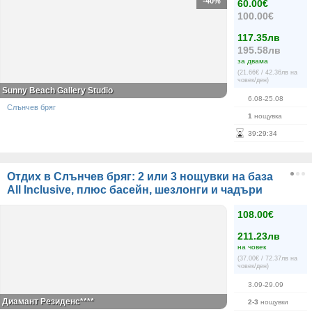
-40%
60.00€
100.00€
117.35лв
195.58лв
за двама
(21.66€ / 42.36лв на
човек/ден)
Sunny Beach Gallery Studio
6.08-25.08
Слънчев бряг
1
нощувка
39
:
29
:
34
Отдих в Слънчев бряг: 2 или 3 нощувки на база
All Inclusive, плюс басейн, шезлонги и чадъри
108.00€
211.23лв
на човек
(37.00€ / 72.37лв на
човек/ден)
3.09-29.09
Диамант Резиденс****
2-3
нощувки