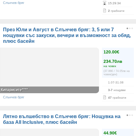
Слънчев бряг
15
:
29
:
34
2
грабнати
През Юли и Август в Слънчев бряг: 3, 5 или 7
нощувки със закуски, вечери и възможност за обяд,
плюс басейн
120.00€
234.70лв
на човек
(37.86€ / 74.05лв на
човек/ден)
1.07-31.08
Кипарисите****
3-7
нощувки
Слънчев бряг
47
грабнати
Лятно вълшебство в Слънчев бряг: Нощувка на
база All Inclusive, плюс басейн
44.90€