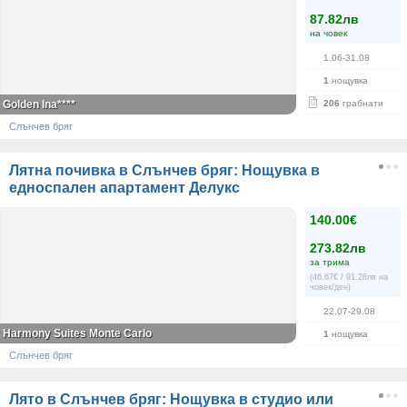
87.82лв
на човек
1.06-31.08
1
нощувка
Golden Ina****
206
грабнати
Слънчев бряг
Лятна почивка в Слънчев бряг: Нощувка в
едноспален апартамент Делукс
140.00€
273.82лв
за трима
(46.67€ / 91.28лв на
човек/ден)
22.07-29.08
Harmony Suites Monte Carlo
1
нощувка
Слънчев бряг
Лято в Слънчев бряг: Нощувка в студио или