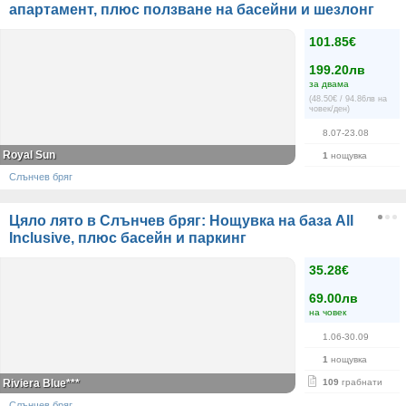
апартамент, плюс ползване на басейни и шезлонг
101.85€
199.20лв
за двама
(48.50€ / 94.86лв на
човек/ден)
8.07-23.08
Royal Sun
1
нощувка
Слънчев бряг
Цяло лято в Слънчев бряг: Нощувка на база All
Inclusive, плюс басейн и паркинг
35.28€
69.00лв
на човек
1.06-30.09
1
нощувка
Riviera Blue***
109
грабнати
Слънчев бряг