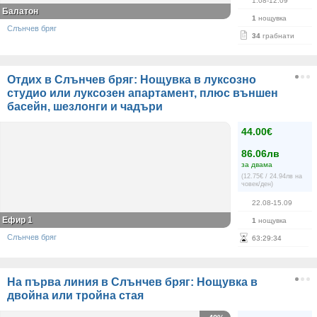
1.08-12.09
Балатон
1
нощувка
Слънчев бряг
34
грабнати
Отдих в Слънчев бряг: Нощувка в луксозно
студио или луксозен апартамент, плюс външен
басейн, шезлонги и чадъри
44.00€
86.06лв
за двама
(12.75€ / 24.94лв на
човек/ден)
22.08-15.09
Ефир 1
1
нощувка
Слънчев бряг
63
:
29
:
34
На първа линия в Слънчев бряг: Нощувка в
двойна или тройна стая