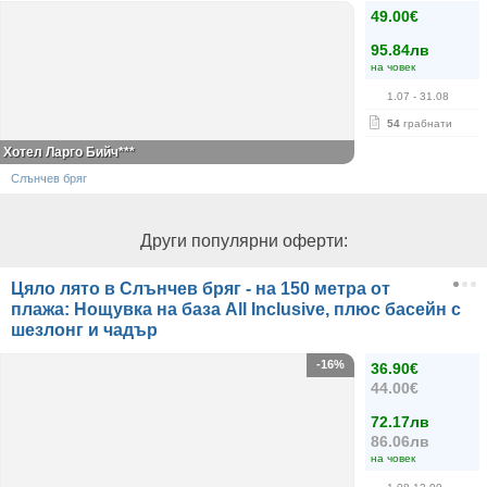
49.00€
95.84лв
на човек
1.07
- 31.08
54
грабнати
Хотел Ларго Бийч***
Слънчев бряг
Други популярни оферти:
Цяло лято в Слънчев бряг - на 150 метра от
плажа: Нощувка на база All Inclusive, плюс басейн с
шезлонг и чадър
-16%
36.90€
44.00€
72.17лв
86.06лв
на човек