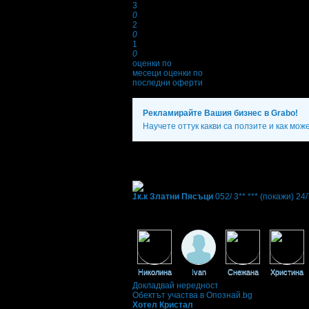
3
0
2
0
1
0
оценки по
месеци
оценки по
последни оферти
Рекламирайте Вашия бизнес в Grabo!
Научете оттук какви са ползите и как мож
Фирмени контакти
24/7
1
к.к Златни Пясъци
052/ 3** ***
(покажи)
24/
Екстри
Фенове на Хотел Кристал****
Николина
Ivan
Снежана
Христина
Докладвай нередност
Обектът участва в Опознай.bg
Хотел Кристал