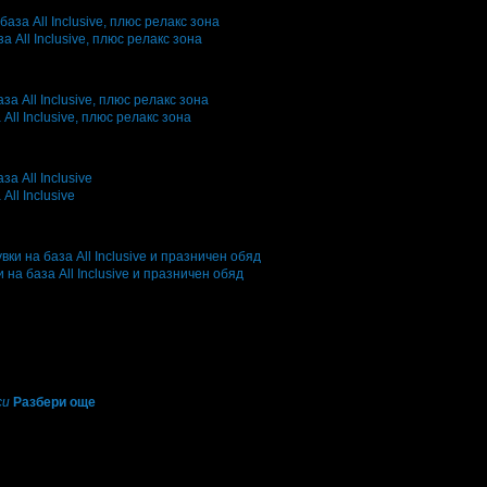
 All Inclusive, плюс релакс зона
и
8
·
Грабомани закупили офертата
3
·
Преглеждания на офертата
2736
·
Дат
дна оценка за офертата от общо 2 ревюта.
ll Inclusive, плюс релакс зона
и
22
·
Грабомани закупили офертата
6
·
Преглеждания на офертата
4561
·
Да
дна оценка за офертата от общо 3 ревюта.
ll Inclusive
и
13
·
Грабомани закупили офертата
4
·
Преглеждания на офертата
3550
·
Да
дна оценка за офертата от общо 2 ревюта.
 на база All Inclusive и празничен обяд
ри
26
·
Грабомани закупили офертата
11
·
Преглеждания на офертата
3646
·
една оценка за офертата от общо 2 ревюта.
си
Разбери още