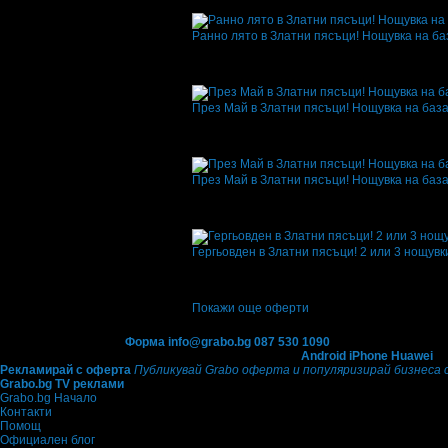
Офертата се е промотирала 37 дни
37
Ранно лято в Златни пясъци! Нощувка на база
Топ цена:
28.12€/55.00лв
·
Грабнати ваучер
Офертата се е промотирала 39 дни
39
·
Сре
4.5
През Май в Златни пясъци! Нощувка на база A
Топ цена:
30.17€/59.00лв
·
Грабнати ваучер
Офертата се е промотирала 48 дни
48
·
Сре
4.7
През Май в Златни пясъци! Нощувка на база A
Топ цена:
27.10€/53.00лв
·
Грабнати ваучер
Офертата се е промотирала 22 дни
22
·
Сре
4.5
Гергьовден в Златни пясъци! 2 или 3 нощувки
Топ цена:
58.29€/114.00лв
·
Грабнати вауче
·
Офертата се е промотирала 22 дни
22
·
Ср
5.0
Покажи още оферти
Контакти с Grabo.bg:
Форма
info@grabo.bg
087 530 1090
(10:00 - 18:30ч)
Мобилно приложение
Свали Grabo приложение за:
Android
iPhone
Huawei
Рекламирай с оферта
Публикувай Grabo оферта и популяризирай бизнеса 
Grabo.bg TV реклами
Grabo.bg Начало
Контакти
Помощ
Официален блог