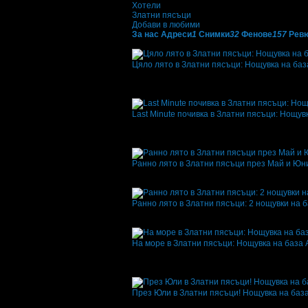
Хотели
Златни пясъци
Добави в любими
За нас
Адреси
1
Снимки
32
Фенове
157
Рев
Оферти от Хотел Кристал****:
Цяло лято в Златни пясъци: Нощувка на база
Топ цена:
39.00€/76.28лв
·
Грабнати ваучер
ревю.
5.0
Last Minute почивка в Златни пясъци: Нощувк
Топ цена:
39.00€/76.28лв
·
Грабнати ваучер
Офертата се е промотирала 12 дни
12
·
Сре
5.0
Ранно лято в Златни пясъци през Май и Юни:
Топ цена:
39.00€/76.28лв
·
Грабнати ваучер
Офертата се е промотирала 45 дни
45
Ранно лято в Златни пясъци: 2 нощувки на ба
Топ цена:
73.63€/144.00лв
·
Грабнати вауче
·
Офертата се е промотирала 66 дни
66
На море в Златни пясъци: Нощувка на база Al
Топ цена:
40.90€/80.00лв
·
Грабнати ваучер
Офертата се е промотирала 34 дни
34
·
Сре
5.0
През Юли в Златни пясъци! Нощувка на база A
Топ цена:
31.19€/61.00лв
·
Грабнати ваучер