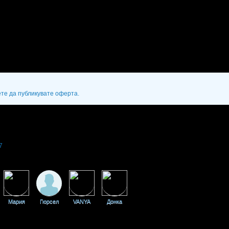
ете да публикувате оферта.
7
Мария
Гюрсел
VANYA
Донка