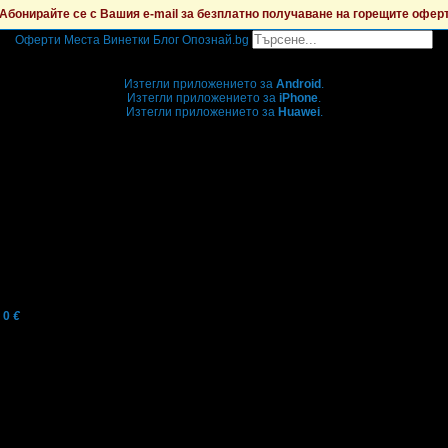
Абонирайте се с Вашия e-mail за безплатно получаване на горещите офер
Оферти
Места
Винетки
Блог
Опознай.bg
Grabo мобилна версия
Изтегли приложението за
Android
.
Изтегли приложението за
iPhone
.
Изтегли приложението за
Huawei
.
...или отвори
grabo.bg
0
€