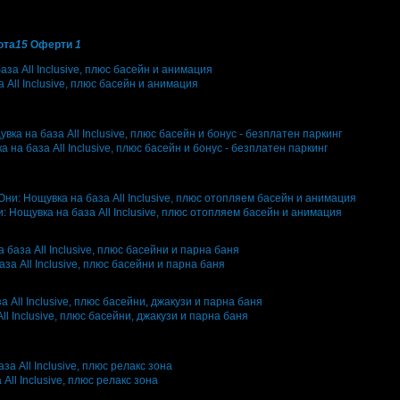
юта
15
Оферти
1
 All Inclusive, плюс басейн и анимация
и
86
·
Грабомани закупили офертата
10
·
Преглеждания на офертата
29798
·
а на база All Inclusive, плюс басейн и бонус - безплатен паркинг
и
16
·
Грабомани закупили офертата
4
·
Преглеждания на офертата
3381
·
Да
дна оценка за офертата от общо 2 ревюта.
 Нощувка на база All Inclusive, плюс отопляем басейн и анимация
и
8
·
Грабомани закупили офертата
2
·
Преглеждания на офертата
3735
·
Дат
за All Inclusive, плюс басейни и парна баня
ри
13
·
Грабомани закупили офертата
6
·
Преглеждания на офертата
2193
·
Д
l Inclusive, плюс басейни, джакузи и парна баня
и
8
·
Грабомани закупили офертата
2
·
Преглеждания на офертата
3961
·
Дат
дна оценка за офертата от 1 ревю.
ll Inclusive, плюс релакс зона
и
22
·
Грабомани закупили офертата
6
·
Преглеждания на офертата
4970
·
Да