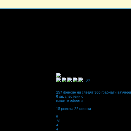
+27
157
фенове ни следят
360
грабнати ваучери
0
лв.
спестени с
нашите оферти
4,8
15
ревюта
22
оценки
Оценки:
5
18
4
4