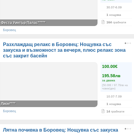
30.07-6.09
1
нощувка
Феста Уинтър Палас*****
164
грабнати
Боровец
Разхлаждащ релакс в Боровец: Нощувка със
закуска и възможност за вечеря, плюс релакс зона
със закрит басейн
100.00€
195.58лв
за двама
(50.00€ / 97.79лв на
човек/ден)
10.07-7.09
Лион****
1
нощувка
Боровец
14
грабнати
Лятна почивка в Боровец: Нощувка със закуска