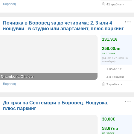
Боровец
41
грабнати
Почивка в Боровец за до четирима: 2, 3 или 4
нощувки - в студио или апартамент, плюс паркинг
131.91€
258.00лв
за трима
(14.00€ / 27.38лв на
човек/ден)
1.05-16.12
Chamkoria Chalets
2-4
нощувки
Боровец
3
грабнати
До края на Септември в Боровец: Нощувка,
плюс паркинг
30.00€
58.67лв
на човек