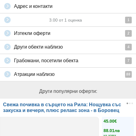
Адрес и контакти
3.00
от
1
оценка
1
Изтекли оферти
2
Други обекти наблизо
4
Грабомани, посетили обекта
7
Атракции наблизо
88
Други популярни оферти:
Свежа почивка в сърцето на Рила: Нощувка със
закуска и вечеря, плюс релакс зона - в Боровец
45.00€
88.01лв
на човек