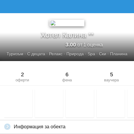
Хотел Калина **
3.00
от 1 оценка
Туризъм
·
С децата
·
Релакс
·
Природа
·
Spa
·
Ски
·
Планина
2
6
5
оферти
фена
ваучера
Информация за обекта