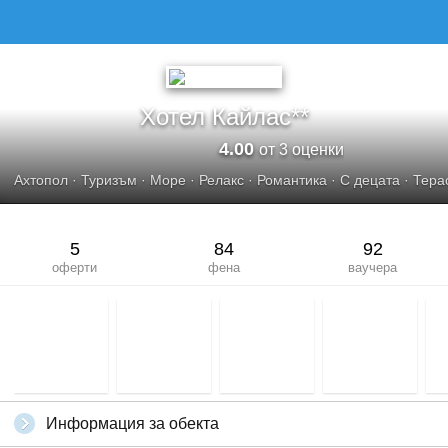
Хотел Кайлас**
4.00
от 3 оценки
Ахтопол
·
Туризъм
·
Море
·
Релакс
·
Романтика
·
С децата
·
Тера
5
84
92
оферти
фена
ваучера
Информация за обекта