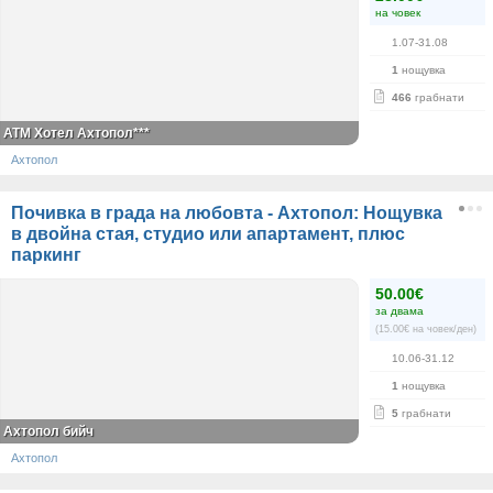
на човек
1.07-31.08
1
нощувка
466
грабнати
ATM Хотел Ахтопол***
Ахтопол
Почивка в града на любовта - Ахтопол: Нощувка
в двойна стая, студио или апартамент, плюс
паркинг
50.00€
за двама
(15.00€ на човек/ден)
10.06-31.12
1
нощувка
5
грабнати
Ахтопол бийч
Ахтопол