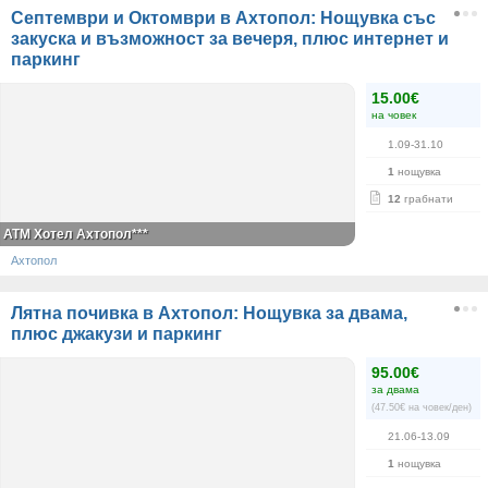
Септември и Октомври в Ахтопол: Нощувка със
закуска и възможност за вечеря, плюс интернет и
паркинг
15.00€
на човек
1.09-31.10
1
нощувка
12
грабнати
ATM Хотел Ахтопол***
Ахтопол
Лятна почивка в Ахтопол: Нощувка за двама,
плюс джакузи и паркинг
95.00€
за двама
(47.50€ на човек/ден)
21.06-13.09
1
нощувка