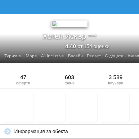
Хотел Искър ***
4.40
от 154 оценки
Туризъм
·
Море
·
All Inclusive
·
Басейн
·
Релакс
·
С децата
·
Аква
47
603
3 589
оферти
фена
ваучера
Информация за обекта