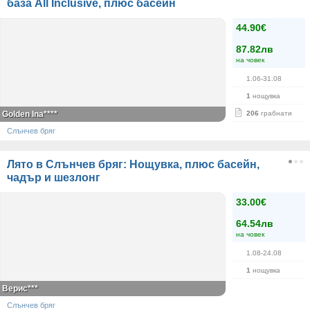
база All Inclusive, плюс басейн
44.90€
87.82лв
на човек
1.06-31.08
1
нощувка
Golden Ina****
206
грабнати
Слънчев бряг
Лято в Слънчев бряг: Нощувка, плюс басейн,
чадър и шезлонг
33.00€
64.54лв
на човек
1.08-24.08
1
нощувка
Верис***
Слънчев бряг