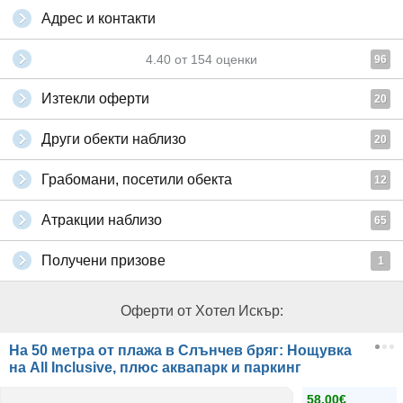
Адрес и контакти
4.40
от
154
оценки
96
Изтекли оферти
20
Други обекти наблизо
20
Грабомани, посетили обекта
12
Атракции наблизо
65
Получени призове
1
Оферти от Хотел Искър:
На 50 метра от плажа в Слънчев бряг: Нощувка
на All Inclusive, плюс аквапарк и паркинг
58.00€