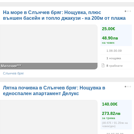
На море в Слънчев бряг: Нощувка, плюс
външен басейн и топло джакузи - на 200м от плажа
25.00€
48.90лв
на човек
1.06-30.09
1
нощувка
Миления***
8
грабнати
Слънчев бряг
Лятна почивка в Слънчев бряг: Нощувка в
едноспален апартамент Делукс
140.00€
273.82лв
за трима
(46.67€ / 91.28лв на
човек/ден)