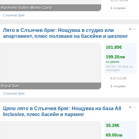
22.07-29.08
Harmony Suites Monte Carlo
1
нощувка
Слънчев бряг
Лято в Слънчев бряг: Нощувка в студио или
апартамент, плюс ползване на басейни и шезлонг
101.85€
199.20лв
за двама
(48.50€ / 94.86лв на
човек/ден)
8.07-23.08
Royal Sun
1
нощувка
Слънчев бряг
Цяло лято в Слънчев бряг: Нощувка на база All
Inclusive, плюс басейн и паркинг
35.28€
69.00лв