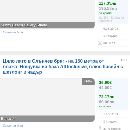
117.35лв
195.58лв
за двама
(21.66€ / 42.36лв на
човек/ден)
Sunny Beach Gallery Studio
6.08-25.08
Слънчев бряг
1
нощувка
68
:
00
:
14
Цяло лято в Слънчев бряг - на 150 метра от
плажа: Нощувка на база All Inclusive, плюс басейн с
шезлонг и чадър
-16%
36.90€
44.00€
72.17лв
86.06лв
на човек
1.08-12.09
Балатон
1
нощувка
Слънчев бряг
37
грабнати