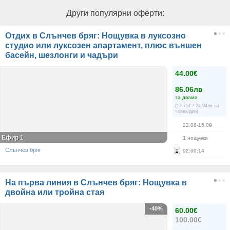
Други популярни оферти:
Отдих в Слънчев бряг: Нощувка в луксозно
студио или луксозен апартамент, плюс външен
басейн, шезлонги и чадъри
44.00€
86.06лв
за двама
(12.75€ / 24.94лв на
човек/ден)
22.08-15.09
Ефир 1
1
нощувка
Слънчев бряг
92
:
00
:
14
На първа линия в Слънчев бряг: Нощувка в
двойна или тройна стая
-40%
60.00€
100.00€