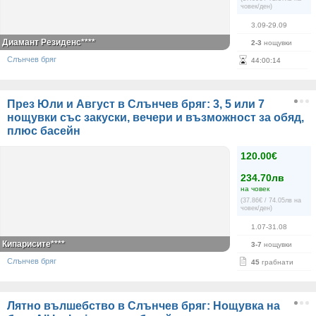
човек/ден)
3.09-29.09
Диамант Резиденс****
2-3
нощувки
Слънчев бряг
44
:
00
:
14
През Юли и Август в Слънчев бряг: 3, 5 или 7
нощувки със закуски, вечери и възможност за обяд,
плюс басейн
120.00€
234.70лв
на човек
(37.86€ / 74.05лв на
човек/ден)
1.07-31.08
Кипарисите****
3-7
нощувки
Слънчев бряг
45
грабнати
Лятно вълшебство в Слънчев бряг: Нощувка на