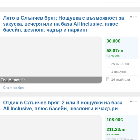
Лято в Слънчев бряг: Нощувка с възможност за
закуска, вечеря или на база All Inclusive, плюс
басейн, шезлонг, чадър и паркинг
30.00€
58.67лв
на човек
25.07-20.08
1
нощувка
Тиа Мария***
14
грабнати
Слънчев бряг
Отдих в Слънчев бряг: 2 или 3 нощувки на база
All Inclusive, плюс басейн, шезлонги и чадъри
108.00€
211.23лв
на човек
(37.00€ / 72.37лв на