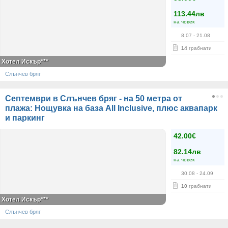
113.44лв
на човек
8.07
- 21.08
14
грабнати
Хотел Искър***
Слънчев бряг
Септември в Слънчев бряг - на 50 метра от
плажа: Нощувка на база All Inclusive, плюс аквапарк
и паркинг
42.00€
82.14лв
на човек
30.08
- 24.09
10
грабнати
Хотел Искър***
Слънчев бряг