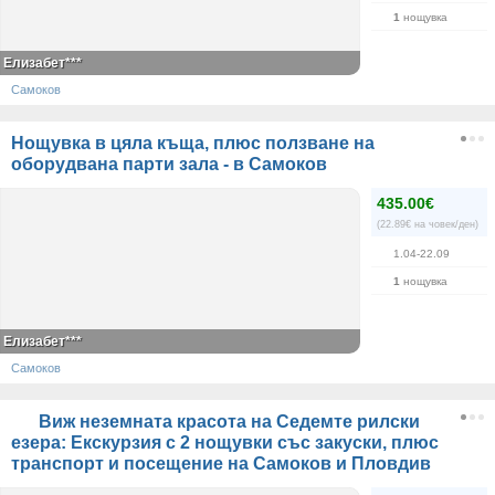
1
нощувка
Елизабет***
Самоков
Нощувка в цяла къща, плюс ползване на
оборудвана парти зала - в Самоков
435.00€
(22.89€ на човек/ден)
1.04-22.09
1
нощувка
Елизабет***
Самоков
Виж неземната красота на Седемте рилски
езера: Екскурзия с 2 нощувки със закуски, плюс
транспорт и посещение на Самоков и Пловдив