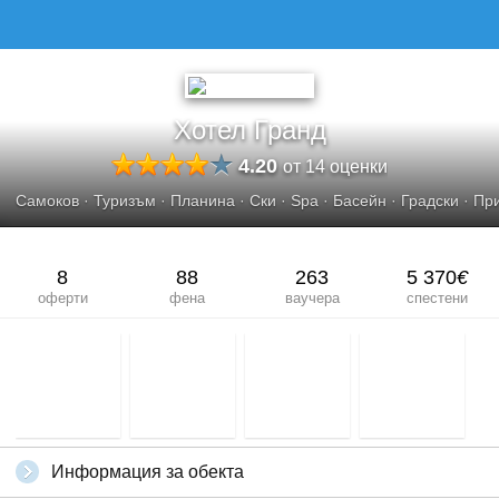
ХОТЕЛ ГРАНД
Хотел Гранд
4.20
от 14 оценки
Самоков
·
Туризъм
·
Планина
·
Ски
·
Spa
·
Басейн
·
Градски
·
Пр
8
88
263
5 370
€
оферти
фена
ваучера
спестени
Информация за обекта