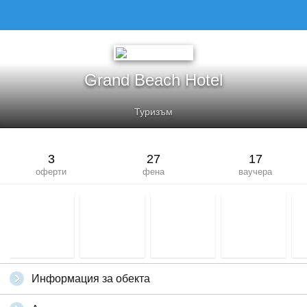
GRAND BEACH HOTEL
Grand Beach Hotel
Туризъм
3
27
17
оферти
фена
ваучера
Информация за обекта