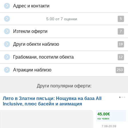
Адрес и контакти
5.00
от
7
оценки
5
Изтекли оферти
7
Други обекти наблизо
19
Грабомани, посетили обекта
12
Атракции наблизо
253
Други популярни оферти:
Лято в Златни пясъци: Нощувка на база All
Inclusive, плюс басейн и анимация
45.00€
на човек
7.08-20.09