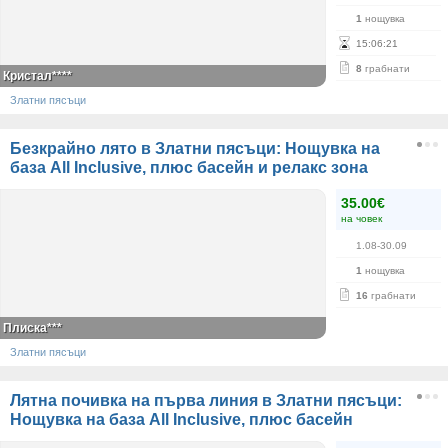
1
нощувка
15
:
06
:
21
8
грабнати
Кристал****
Златни пясъци
Безкрайно лято в Златни пясъци: Нощувка на
база All Inclusive, плюс басейн и релакс зона
35.00€
на човек
1.08-30.09
1
нощувка
16
грабнати
Плиска***
Златни пясъци
Лятна почивка на първа линия в Златни пясъци:
Нощувка на база All Inclusive, плюс басейн