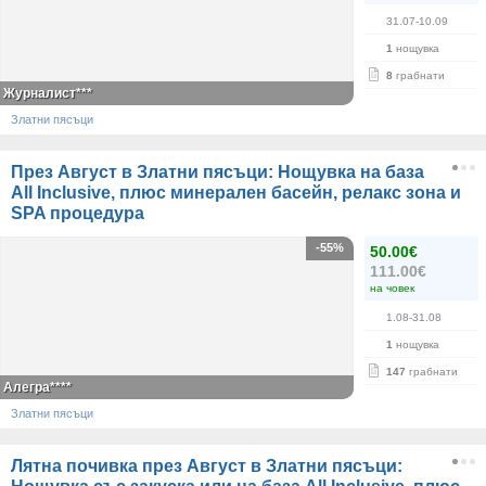
31.07-10.09
1
нощувка
8
грабнати
Журналист***
Златни пясъци
През Август в Златни пясъци: Нощувка на база
All Inclusive, плюс минерален басейн, релакс зона и
SPA процедура
-55%
50.00€
111.00€
на човек
1.08-31.08
1
нощувка
147
грабнати
Алегра****
Златни пясъци
Лятна почивка през Август в Златни пясъци: