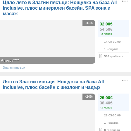
Цяло лято в Златни пясъци: Нощувка на база All
Inclusive, плюс минерален басейн, SPA зона и
масаж
-41%
32.00€
54.50€
на човек
14.05-30.09
1
нощувка
594
грабнати
Алегра****
Златни пясъци
Лято в Златни пясъци: Нощувка на база All
Inclusive, плюс басейн с шезлонг и чадър
-24%
29.00€
38.40€
на човек
29.05-30.09
1
нощувка
8
грабнати