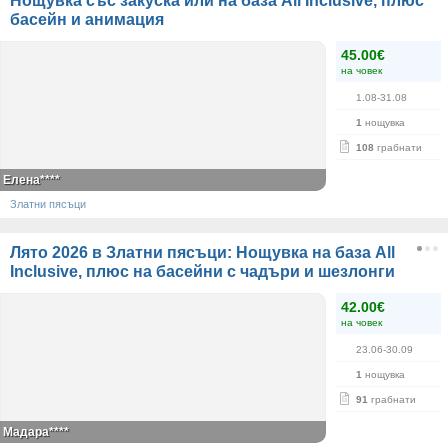
Нощувка със закуска или на база All Inclusive, плюс
басейн и анимация
45.00€
на човек
1.08-31.08
1
нощувка
108
грабнати
Елена****
Златни пясъци
Лято 2026 в Златни пясъци: Нощувка на база All
Inclusive, плюс на басейни с чадъри и шезлонги
42.00€
на човек
23.06-30.09
1
нощувка
91
грабнати
Мадара****