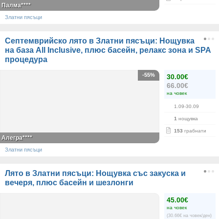
Палма****
Златни пясъци
Септемврийско лято в Златни пясъци: Нощувка
на база All Inclusive, плюс басейн, релакс зона и SPA
процедура
-55%
30.00€
66.00€
на човек
1.09-30.09
1
нощувка
153
грабнати
Алегра****
Златни пясъци
Лято в Златни пясъци: Нощувка със закуска и
вечеря, плюс басейн и шезлонги
45.00€
на човек
(30.66€ на човек/ден)