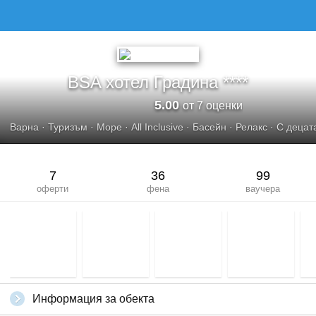
BSA хотел Градина ****
5.00
от 7 оценки
Варна
·
Туризъм
·
Море
·
All Inclusive
·
Басейн
·
Релакс
·
С децат
7
36
99
оферти
фена
ваучера
Информация за обекта