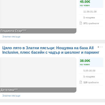
45.00€
на човек
11.06-31.08
1
нощувка
371
грабнати
Гладиола Стар****
Златни пясъци
Цяло лято в Златни пясъци: Нощувка на база All
Inclusive, плюс басейн с чадър и шезлонг и паркинг
38.00€
на човек
5.05-30.09
1
нощувка
119
грабнати
Детелина***
Златни пясъци