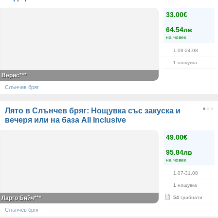
33.00€
64.54лв
на човек
1.08-24.08
1
нощувка
Верис***
Слънчев бряг
Лято в Слънчев бряг: Нощувка със закуска и
вечеря или на база All Inclusive
49.00€
95.84лв
на човек
1.07-31.08
1
нощувка
Ларго Бийч***
54
грабнати
Слънчев бряг