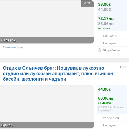
-16%
36.90€
44.00€
72.17лв
86.06лв
на човек
1.08-12.09
Балатон
1
нощувка
Слънчев бряг
56
грабнати
Отдих в Слънчев бряг: Нощувка в луксозно
студио или луксозен апартамент, плюс външен
басейн, шезлонги и чадъри
44.00€
86.06лв
за двама
(12.75€ / 24.94лв на
човек/ден)
22.08-15.09
Ефир 1
1
нощувка