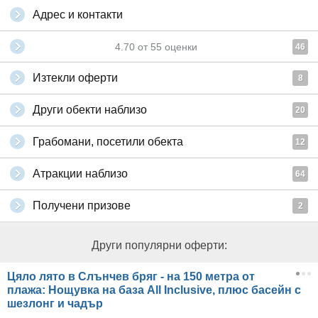
Адрес и контакти
4.70
от
55
оценки
46
Изтекли оферти
8
Други обекти наблизо
20
Грабомани, посетили обекта
12
Атракции наблизо
64
Получени призове
2
Други популярни оферти:
Цяло лято в Слънчев бряг - на 150 метра от
плажа: Нощувка на база All Inclusive, плюс басейн с
шезлонг и чадър