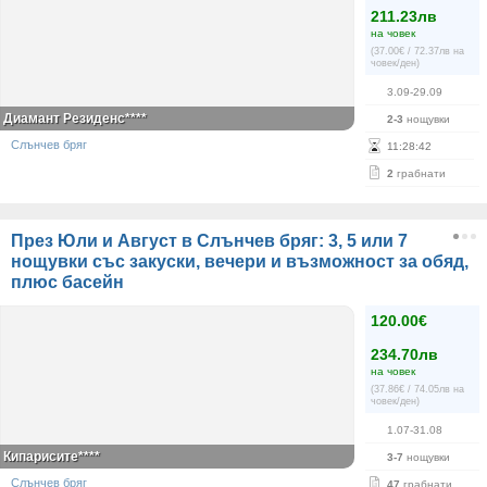
211.23лв
на човек
(37.00€ / 72.37лв на
човек/ден)
3.09-29.09
Диамант Резиденс****
2-3
нощувки
Слънчев бряг
11
:
28
:
42
2
грабнати
През Юли и Август в Слънчев бряг: 3, 5 или 7
нощувки със закуски, вечери и възможност за обяд,
плюс басейн
120.00€
234.70лв
на човек
(37.86€ / 74.05лв на
човек/ден)
1.07-31.08
Кипарисите****
3-7
нощувки
Слънчев бряг
47
грабнати