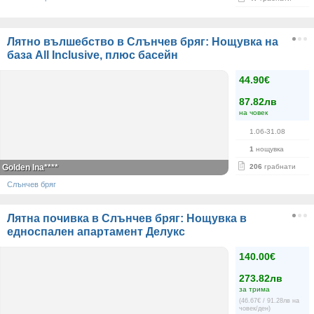
Лятно вълшебство в Слънчев бряг: Нощувка на
база All Inclusive, плюс басейн
44.90€
87.82лв
на човек
1.06-31.08
1
нощувка
Golden Ina****
206
грабнати
Слънчев бряг
Лятна почивка в Слънчев бряг: Нощувка в
едноспален апартамент Делукс
140.00€
273.82лв
за трима
(46.67€ / 91.28лв на
човек/ден)