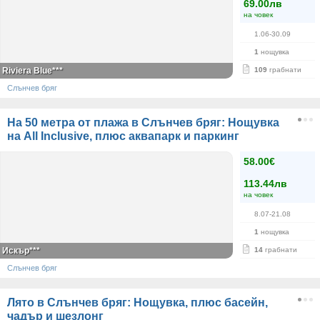
69.00лв
на човек
1.06-30.09
1
нощувка
Riviera Blue***
109
грабнати
Слънчев бряг
На 50 метра от плажа в Слънчев бряг: Нощувка
на All Inclusive, плюс аквапарк и паркинг
58.00€
113.44лв
на човек
8.07-21.08
1
нощувка
Искър***
14
грабнати
Слънчев бряг
Лято в Слънчев бряг: Нощувка, плюс басейн,
чадър и шезлонг