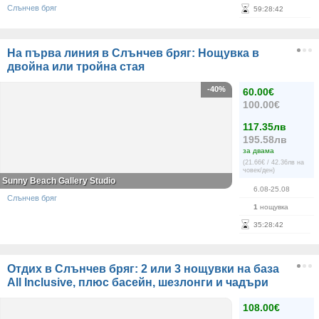
Слънчев бряг
59
:
28
:
42
На първа линия в Слънчев бряг: Нощувка в
двойна или тройна стая
-40%
60.00€
100.00€
117.35лв
195.58лв
за двама
(21.66€ / 42.36лв на
човек/ден)
Sunny Beach Gallery Studio
6.08-25.08
Слънчев бряг
1
нощувка
35
:
28
:
42
Отдих в Слънчев бряг: 2 или 3 нощувки на база
All Inclusive, плюс басейн, шезлонги и чадъри
108.00€