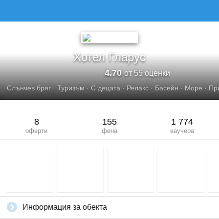
Хотел Гларус
4.70
от 55 оценки
Слънчев бряг
·
Туризъм
·
С децата
·
Релакс
·
Басейн
·
Море
·
Пр
8
155
1 774
оферти
фена
ваучера
Информация за обекта