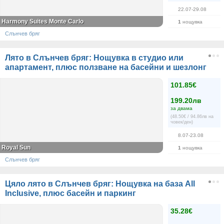
22.07-29.08
Harmony Suites Monte Carlo
1
нощувка
Слънчев бряг
Лято в Слънчев бряг: Нощувка в студио или
апартамент, плюс ползване на басейни и шезлонг
101.85€
199.20лв
за двама
(48.50€ / 94.86лв на
човек/ден)
8.07-23.08
Royal Sun
1
нощувка
Слънчев бряг
Цяло лято в Слънчев бряг: Нощувка на база All
Inclusive, плюс басейн и паркинг
35.28€