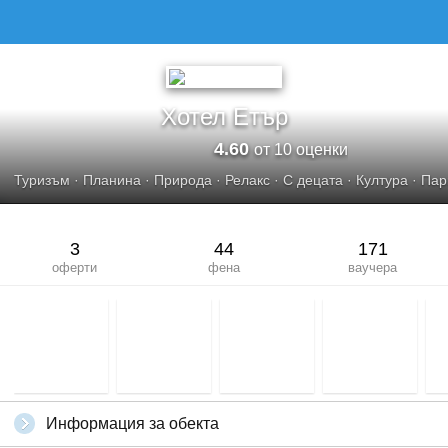
ХОТЕЛ ЕТЪР
Хотел Етър
4.60
от 10 оценки
Туризъм
·
Планина
·
Природа
·
Релакс
·
С децата
·
Култура
·
Пар
3
44
171
оферти
фена
ваучера
Информация за обекта