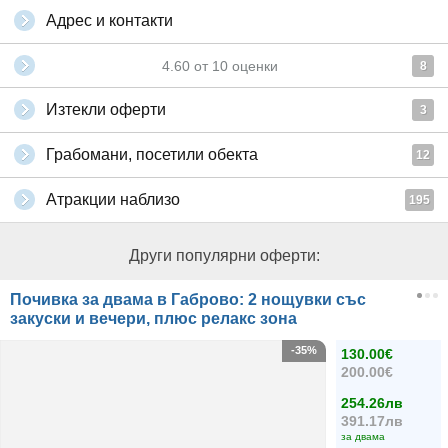
Адрес и контакти
4.60
от
10
оценки
8
Изтекли оферти
3
Грабомани, посетили обекта
12
Атракции наблизо
195
Други популярни оферти:
Почивка за двама в Габрово: 2 нощувки със
закуски и вечери, плюс релакс зона
-35%
130.00€
200.00€
254.26лв
391.17лв
за двама