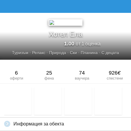
ХОТЕЛ ЕЛА
Хотел Ела
1.00
от 1 оценка
Туризъм
·
Релакс
·
Природа
·
Ски
·
Планина
·
С децата
6
25
74
926
€
оферти
фена
ваучера
спестени
Информация за обекта