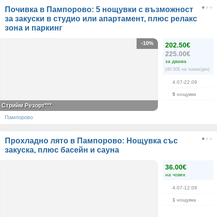
Почивка в Пампорово: 5 нощувки с възможност
за закуски в студио или апартамент, плюс релакс
зона и паркинг
-10%
202.50€
225.00€
за двама
(40.50€ на човек/ден)
4.07-22.09
5
нощувки
Стрийм Резорт***
Пампорово
Прохладно лято в Пампорово: Нощувка със
закуска, плюс басейн и сауна
36.00€
на човек
4.07-12.09
1
нощувка