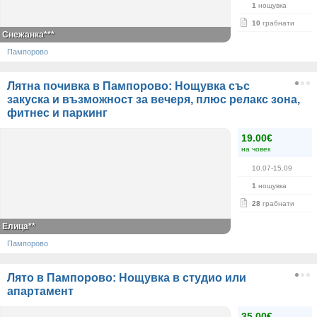
1
нощувка
10
грабнати
Снежанка***
Пампорово
Лятна почивка в Пампорово: Нощувка със
закуска и възможност за вечеря, плюс релакс зона,
фитнес и паркинг
19.00€
на човек
10.07-15.09
1
нощувка
28
грабнати
Елица**
Пампорово
Лято в Пампорово: Нощувка в студио или
апартамент
35.00€