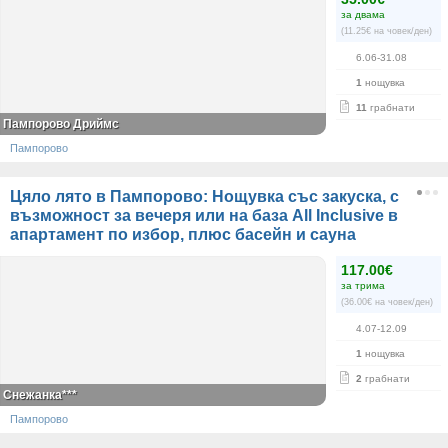
за двама
(11.25€ на човек/ден)
6.06-31.08
1
нощувка
11
грабнати
Пампорово Дриймс
Пампорово
Цяло лято в Пампорово: Нощувка със закуска, с
възможност за вечеря или на база All Inclusive в
апартамент по избор, плюс басейн и сауна
117.00€
за трима
(36.00€ на човек/ден)
4.07-12.09
1
нощувка
2
грабнати
Снежанка***
Пампорово