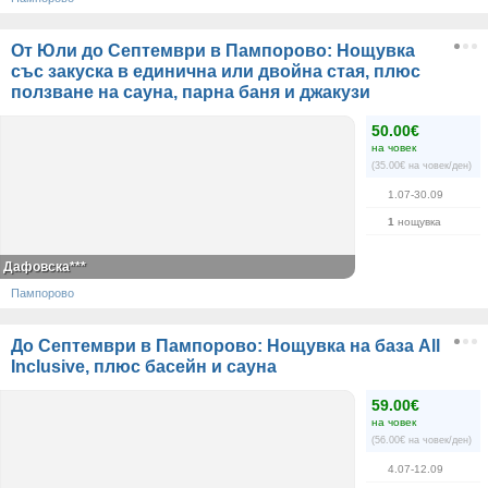
От Юли до Септември в Пампорово: Нощувка
със закуска в единична или двойна стая, плюс
ползване на сауна, парна баня и джакузи
50.00€
на човек
(35.00€ на човек/ден)
1.07-30.09
1
нощувка
Дафовска***
Пампорово
До Септември в Пампорово: Нощувка на база All
Inclusive, плюс басейн и сауна
59.00€
на човек
(56.00€ на човек/ден)
4.07-12.09