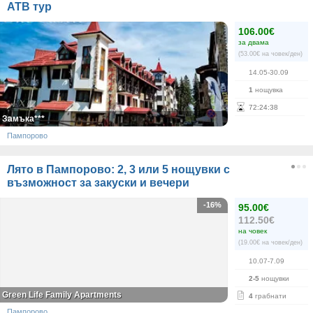
АТВ тур
106.00€
за двама
(53.00€ на човек/ден)
14.05-30.09
1
нощувка
72
:
24
:
38
Замъка***
Пампорово
Лято в Пампорово: 2, 3 или 5 нощувки с
възможност за закуски и вечери
-16%
95.00€
112.50€
на човек
(19.00€ на човек/ден)
10.07-7.09
2-5
нощувки
Green Life Family Apartments
4
грабнати
Пампорово