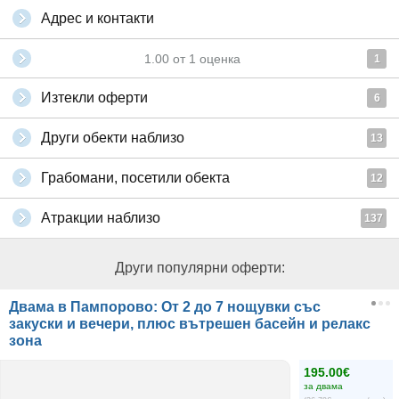
Адрес и контакти
1.00
от
1
оценка
1
Изтекли оферти
6
Други обекти наблизо
13
Грабомани, посетили обекта
12
Атракции наблизо
137
Други популярни оферти:
Двама в Пампорово: От 2 до 7 нощувки със
закуски и вечери, плюс вътрешен басейн и релакс
зона
195.00€
за двама