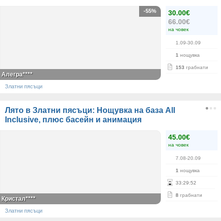
-55%
30.00€
66.00€
на човек
1.09-30.09
1
нощувка
153
грабнати
Алегра****
Златни пясъци
Лято в Златни пясъци: Нощувка на база All
Inclusive, плюс басейн и анимация
45.00€
на човек
7.08-20.09
1
нощувка
33
:
29
:
51
8
грабнати
Кристал****
Златни пясъци