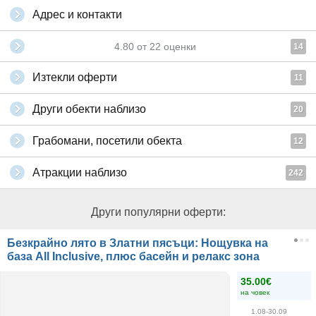
Адрес и контакти
4.80
от
22
оценки
14
Изтекли оферти
11
Други обекти наблизо
20
Грабомани, посетили обекта
12
Атракции наблизо
242
Други популярни оферти:
Безкрайно лято в Златни пясъци: Нощувка на
база All Inclusive, плюс басейн и релакс зона
35.00€
на човек
1.08-30.09