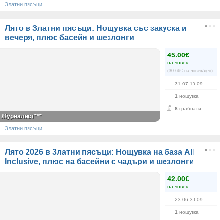
Златни пясъци
Лято в Златни пясъци: Нощувка със закуска и
вечеря, плюс басейн и шезлонги
45.00€
на човек
(30.66€ на човек/ден)
31.07-10.09
1
нощувка
8
грабнати
Журналист***
Златни пясъци
Лято 2026 в Златни пясъци: Нощувка на база All
Inclusive, плюс на басейни с чадъри и шезлонги
42.00€
на човек
23.06-30.09
1
нощувка