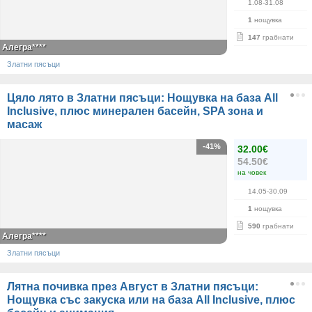
1.08-31.08
1
нощувка
147
грабнати
Алегра****
Златни пясъци
Цяло лято в Златни пясъци: Нощувка на база All
Inclusive, плюс минерален басейн, SPA зона и
масаж
-41%
32.00€
54.50€
на човек
14.05-30.09
1
нощувка
590
грабнати
Алегра****
Златни пясъци
Лятна почивка през Август в Златни пясъци:
Нощувка със закуска или на база All Inclusive, плюс