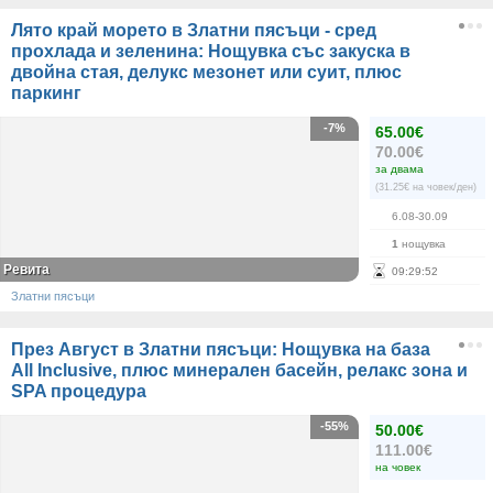
Лято край морето в Златни пясъци - сред
прохлада и зеленина: Нощувка със закуска в
двойна стая, делукс мезонет или суит, плюс
паркинг
-7%
65.00€
70.00€
за двама
(31.25€ на човек/ден)
6.08-30.09
1
нощувка
Ревита
09
:
29
:
51
Златни пясъци
През Август в Златни пясъци: Нощувка на база
All Inclusive, плюс минерален басейн, релакс зона и
SPA процедура
-55%
50.00€
111.00€
на човек