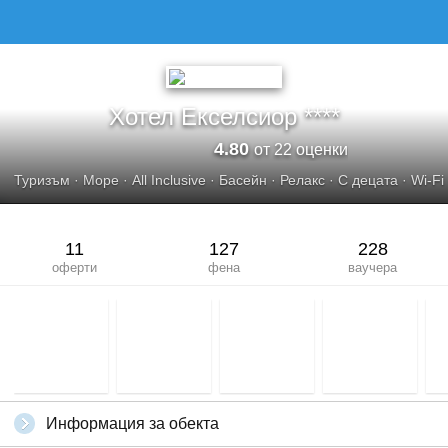
Хотел Екселсиор ****
4.80
от 22 оценки
Туризъм
·
Море
·
All Inclusive
·
Басейн
·
Релакс
·
С децата
·
Wi-Fi
11
127
228
оферти
фена
ваучера
Информация за обекта