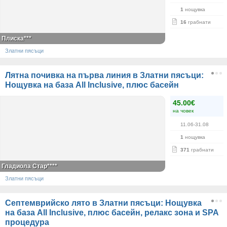
1
нощувка
16
грабнати
Плиска***
Златни пясъци
Лятна почивка на първа линия в Златни пясъци:
Нощувка на база All Inclusive, плюс басейн
45.00€
на човек
11.06-31.08
1
нощувка
371
грабнати
Гладиола Стар****
Златни пясъци
Септемврийско лято в Златни пясъци: Нощувка
на база All Inclusive, плюс басейн, релакс зона и SPA
процедура