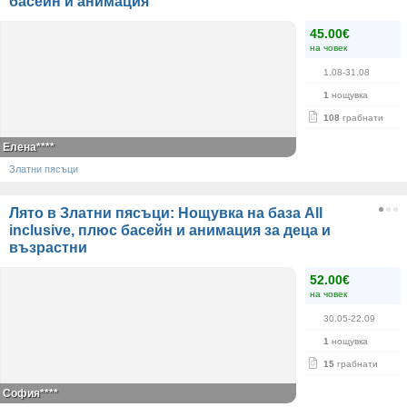
басейн и анимация
45.00€
на човек
1.08-31.08
1
нощувка
108
грабнати
Елена****
Златни пясъци
Лято в Златни пясъци: Нощувка на база Аll
inclusive, плюс басейн и анимация за деца и
възрастни
52.00€
на човек
30.05-22.09
1
нощувка
15
грабнати
София****