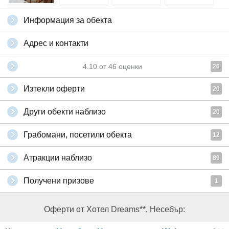
Информация за обекта
Адрес и контакти
4.10
от
46
оценки
26
Изтекли оферти
20
Други обекти наблизо
20
Грабомани, посетили обекта
12
Атракции наблизо
89
Получени призове
1
Оферти от Хотел Dreams**, Несебър: