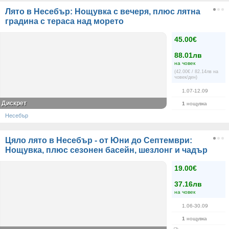
Лято в Несебър: Нощувка с вечеря, плюс лятна
градина с тераса над морето
45.00€
88.01лв
на човек
(42.00€ / 82.14лв на
човек/ден)
1.07-12.09
Дискрет
1
нощувка
Несебър
Цяло лято в Несебър - от Юни до Септември:
Нощувка, плюс сезонен басейн, шезлонг и чадър
19.00€
37.16лв
на човек
1.06-30.09
1
нощувка