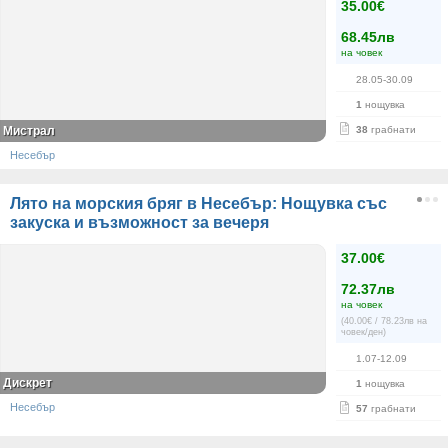
35.00€
68.45лв
на човек
28.05-30.09
1
нощувка
Мистрал
38
грабнати
Несебър
Лято на морския бряг в Несебър: Нощувка със
закуска и възможност за вечеря
37.00€
72.37лв
на човек
(40.00€ / 78.23лв на
човек/ден)
1.07-12.09
Дискрет
1
нощувка
Несебър
57
грабнати