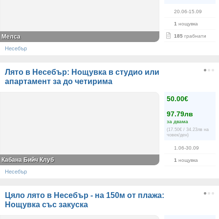
20.06-15.09
1
нощувка
Мелса
185
грабнати
Несебър
Лято в Несебър: Нощувка в студио или
апартамент за до четирима
50.00€
97.79лв
за двама
(17.50€ / 34.23лв на
човек/ден)
1.06-30.09
Кабана Бийч Клуб
1
нощувка
Несебър
Цяло лято в Несебър - на 150м от плажа:
Нощувка със закуска