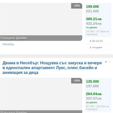
-10%
199.00€
221.00€
389.21лв
432.24лв
за двама
(70.50€ / 137.89лв на
човек/ден)
Парадизо Дриймс
9.08-19.09
Несебър
1
нощувка
Двама в Несебър: Нощувка със закуска и вечеря
в едноспален апартамент Лукс, плюс басейн и
анимация за деца
-14%
135.00€
157.00€
264.04лв
307.07лв
за двама
(67.50€ / 132.02лв на
човек/ден)