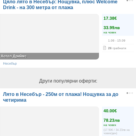
Цяло лято в Несебър: Нощувка, плюс Welcome
Drink - на 300 метра от плажа
17.38€
33.99лв
на човек
1.06
- 15.09
26
грабнати
Хотел Дриймс
Несебър
Други популярни оферти:
Лято в Несебър - 250м от плажа! Нощувка за до
четирима
40.00€
78.23лв
на човек
(17.50€ / 34.23лв на
човек/ден)