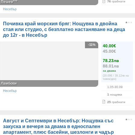
Пешев***
76
грабнати
Несебър
Почивка край морския бряг: Нощувка в двойна
стая или студио, с безплатно настаняване на деца
до 12г - в Несебър
-11%
40.00€
45.00€
78.23лв
88.01лв
за двама
(20.00€ / 39.12лв на
човек/ден)
Ламбови
1.05-30.09
Несебър
1
нощувка
25
грабнати
Август и Септември в Несебър: Нощувка със
закуска и вечеря за двама в едноспален
апартамент, плюс басейни, шезлонги и чадър