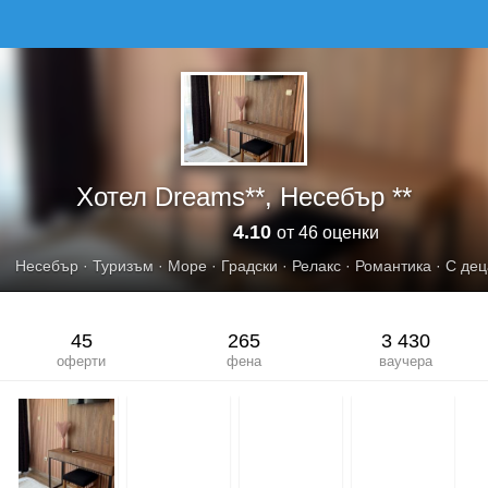
ХОТЕЛ DREAMS**, НЕСЕБЪР
Хотел Dreams**, Несебър **
4.10
от 46 оценки
Несебър
·
Туризъм
·
Море
·
Градски
·
Релакс
·
Романтика
·
С дец
45
265
3 430
оферти
фена
ваучера