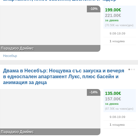
-10%
199.00€
221.00€
за двама
(70.50€ на човек/ден)
9.08-19.09
1
нощувка
Парадизо Дриймс
Несебър
Двама в Несебър: Нощувка със закуска и вечеря
в едноспален апартамент Лукс, плюс басейн и
анимация за деца
-14%
135.00€
157.00€
за двама
(67.50€ на човек/ден)
9.08-19.09
1
нощувка
Парадизо Дриймс