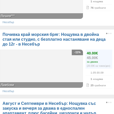
1
нощувка
76
грабнати
Пешев***
Несебър
Почивка край морския бряг: Нощувка в двойна
стая или студио, с безплатно настаняване на деца
до 12г - в Несебър
-11%
40.00€
45.00€
за двама
(20.00€ на човек/ден)
1.05-30.09
1
нощувка
Ламбови
25
грабнати
Несебър
Август и Септември в Несебър: Нощувка със
закуска и вечеря за двама в едноспален
апартамент, плюс басейни, шезлонги и чадър