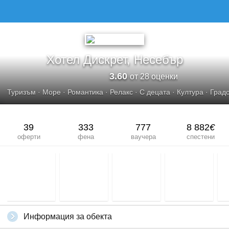
Хотел Дискрет, Несебър
3.60
от 28 оценки
Туризъм
·
Море
·
Романтика
·
Релакс
·
С децата
·
Култура
·
Град
39
333
777
8 882
€
оферти
фена
ваучера
спестени
Информация за обекта