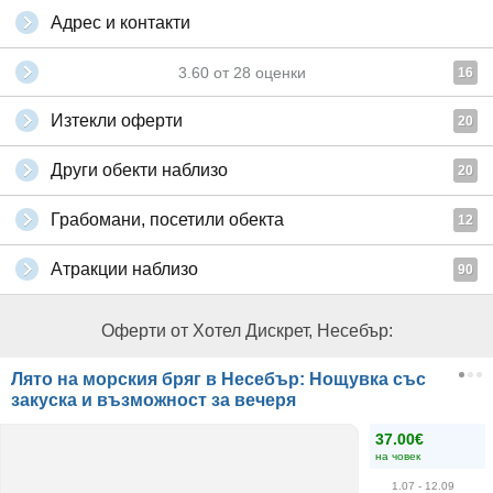
Адрес и контакти
3.60
от
28
оценки
16
Изтекли оферти
20
Други обекти наблизо
20
Грабомани, посетили обекта
12
Атракции наблизо
90
Оферти от Хотел Дискрет, Несебър:
Лято на морския бряг в Несебър: Нощувка със
закуска и възможност за вечеря
37.00€
на човек
1.07
- 12.09