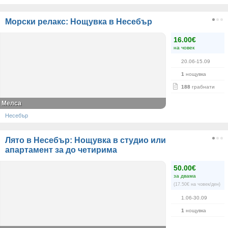
Морски релакс: Нощувка в Несебър
16.00€
на човек
20.06-15.09
1
нощувка
188
грабнати
Мелса
Несебър
Лято в Несебър: Нощувка в студио или
апартамент за до четирима
50.00€
за двама
(17.50€ на човек/ден)
1.06-30.09
1
нощувка