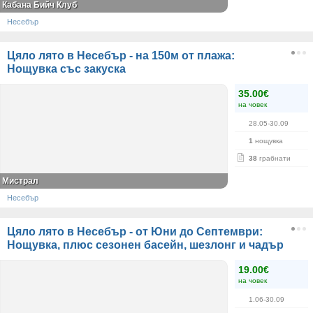
Кабана Бийч Клуб
Несебър
Цяло лято в Несебър - на 150м от плажа:
Нощувка със закуска
35.00€
на човек
28.05-30.09
1
нощувка
38
грабнати
Мистрал
Несебър
Цяло лято в Несебър - от Юни до Септември:
Нощувка, плюс сезонен басейн, шезлонг и чадър
19.00€
на човек
1.06-30.09