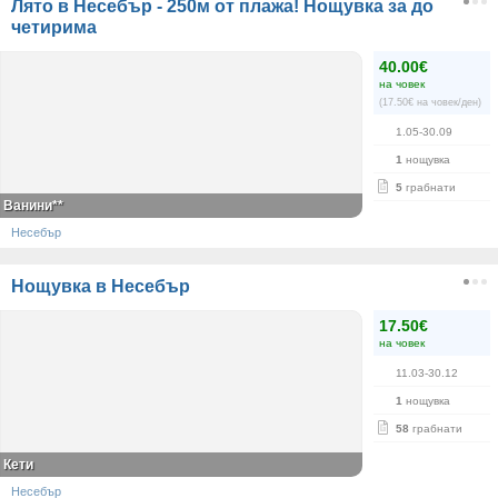
Лято в Несебър - 250м от плажа! Нощувка за до
четирима
40.00€
на човек
(17.50€ на човек/ден)
1.05-30.09
1
нощувка
5
грабнати
Ванини**
Несебър
Нощувка в Несебър
17.50€
на човек
11.03-30.12
1
нощувка
58
грабнати
Кети
Несебър