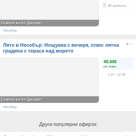
57
грабнати
Семеен хотел Дискрет
Несебър
Лято в Несебър: Нощувка с вечеря, плюс лятна
градина с тераса над морето
45.00€
на човек
1.07
- 12.09
Семеен хотел Дискрет
Несебър
Други популярни оферти: