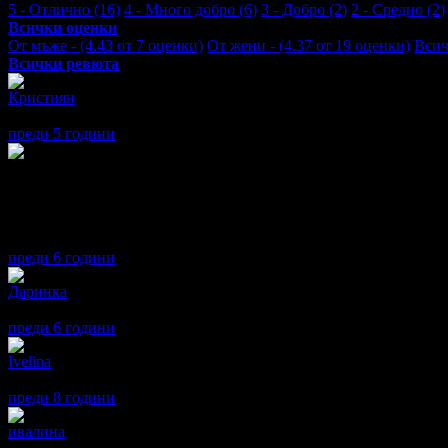
5 - Отлично (16)
4 - Много добро (6)
3 - Добро (2)
2 - Средно (2)
Всички оценки
От мъже - (4.43 от 7 оценки)
От жени - (4.37 от 19 оценки)
Всич
Всички ревюта
Кристиян
5
Clear rooms, top location,friendly personal
преди 5 години
·
· Подкрепям това мнение!
Анонимен потребител
3
Доброто: Добра локация, хубава ВЪНШНА част, басейн, барове,
Лошото: Стаи - малки, стари, лошо състояние на всичко вътре,
жестове. Анимацията на моменти те пренася в Полша.
преди 6 години
·
· Подкрепям това мнение!
Даринка
5
Любезен персонал, вкусна храна. Доволни сме от избора на хот
преди 6 години
·
2
· Подкрепям това мнение!
Ivelina
5
mnogo dobro obslujvane
преди 8 години
·
1
· Подкрепям това мнение!
ивалина
4