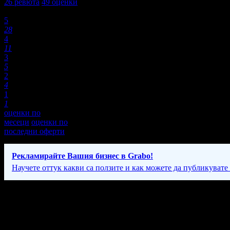
26
ревюта
49
оценки
Оценки:
5
28
4
11
3
5
2
4
1
1
оценки по
месеци
оценки по
последни оферти
Рекламирайте Вашия бизнес в Grabo!
Научете оттук какви са ползите и как можете да публикувате
Фирмени контакти
0554/ ** ***
(скрит)
,
0554/ ** ***
(скрит)
,
088 53* ****
(скрит)
24/7