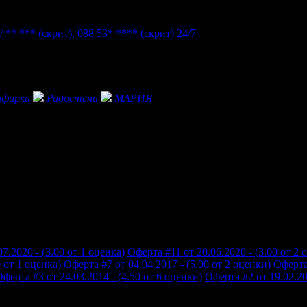
/ ** ***
(скрит)
,
088 53* ****
(скрит)
24/7
афирка
Радостена
МАРИЯ
7.2020 - (3.00 от 1 оценка)
Оферта #11 от 20.06.2020 - (3.00 от 2 
0 от 1 оценка)
Оферта #7 от 04.04.2017 - (5.00 от 2 оценки)
Оферта 
ферта #3 от 24.03.2014 - (4.50 от 6 оценки)
Оферта #2 от 19.02.20