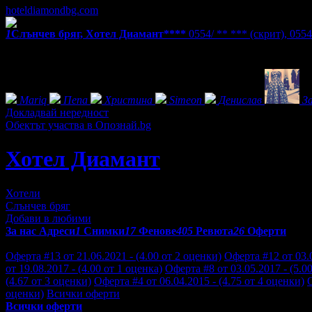
hoteldiamondbg.com
1
Слънчев бряг, Хотел Диамант****
0554/ ** ***
(скрит)
,
0554
Екстри
Фенове на Хотел Диамант
Mariq
Пепа
Христина
Simeon
Денислав
З
Докладвай нередност
Обектът участва в Опознай.bg
Хотел Диамант
Хотели
Слънчев бряг
Добави в любими
За нас
Адреси
1
Снимки
17
Фенове
405
Ревюта
26
Оферти
Отзиви от клиенти за Хотел Диамант:
Оферта #13 от 21.06.2021 - (4.00 от 2 оценки)
Оферта #12 от 03.0
от 19.08.2017 - (4.00 от 1 оценка)
Оферта #8 от 03.05.2017 - (5.0
(4.67 от 3 оценки)
Оферта #4 от 06.04.2015 - (4.75 от 4 оценки)
О
оценки)
Всички оферти
Всички оферти