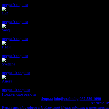
Добър хотел, вкусна храна, любезен персонал, но изключителн
преди 9 години
·
2
· Подкрепям това мнение!
elka
5
mnogo dobro obslugvane otli4na kuhnq
преди 9 години
·
2
· Подкрепям това мнение!
Sanq
5
пппппппп
преди 9 години
·
· Подкрепям това мнение!
Иван
5
Супер е.
преди 9 години
·
· Подкрепям това мнение!
Svetlana
5
много сме доволни
преди 10 години
·
· Подкрепям това мнение!
Анета
5
Изключително сме доволни от вниманието на служителите на х
преди 10 години
·
1
· Подкрепям това мнение!
Покажи още ревюта
Контакти с Grabo.bg:
Форма
info@grabo.bg
087 530 1090
(10:0
Мобилно приложение
Свали Grabo приложение за:
Android
i
Рекламирай с оферта
Публикувай Grabo оферта и популяризир