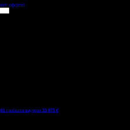
щите оферти!
501
грабнати ваучери
33 075
€