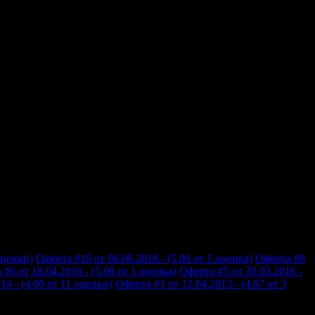
оценки)
Оферта #10 от 06.06.2018 - (5.00 от 1 оценка)
Оферта #9
#6 от 18.04.2016 - (5.00 от 1 оценка)
Оферта #5 от 30.03.2016 -
14 - (4.00 от 11 оценки)
Оферта #1 от 12.04.2013 - (4.67 от 3