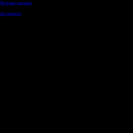
Всички оценки
ки ревюта
 ново, чисто, добра подръжка, голям ресторант. Нормална храна.
 като за 2 звезди. Паркинг НЯМА, персонала са на 90% деца ста
ел.