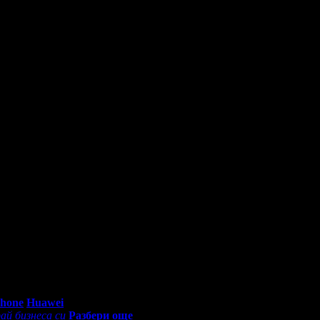
о долнокачествени алкохолни и безалкохолни напитки.
отела!
0 - 18:30ч)
Phone
Huawei
ай бизнеса си
Разбери още