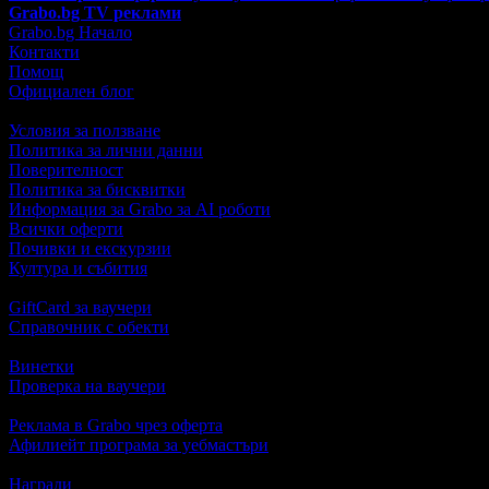
Grabo.bg TV реклами
Grabo.bg Начало
Контакти
Помощ
Официален блог
Условия за ползване
Политика за лични данни
Поверителност
Политика за бисквитки
Информация за Grabo за AI роботи
Всички оферти
Почивки и екскурзии
Култура и събития
GiftCard за ваучери
Справочник с обекти
Винетки
Проверка на ваучери
Реклама в Grabo чрез оферта
Афилиейт програма за уебмастъри
Награди