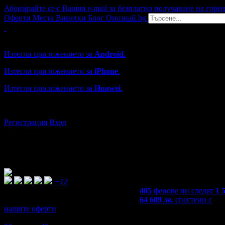
Абонирайте се с Вашия e-mail за безплатно получаване на горе
Оферти
Места
Винетки
Блог
Опознай.bg
Grabo мобилна версия
Изтегли приложението за
Android
.
Изтегли приложението за
iPhone
.
Изтегли приложението за
Huawei
.
...или отвори
grabo.bg
Регистрация
Вход
+12
405
фенове ни следят
1 
64 689
лв.
спестени с
нашите оферти
4,2